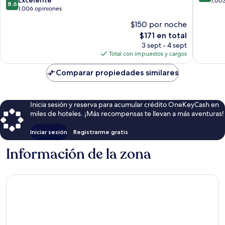
de
1,00
8.6
de
Hailey
1,006 opiniones
10,
10,
Excepcio
$150 por noche
Excelente,
1,003
El
$171 en total
1,006
opinion
precio
opiniones
3 sept - 4 sept
actual
Total con impuestos y cargos
es
de
Comparar propiedades similares
$171
Inicia sesión y reserva para acumular crédito OneKeyCash en
miles de hoteles. ¡Más recompensas te llevan a más aventuras!
Iniciar sesión
Registrarme gratis
Información de la zona