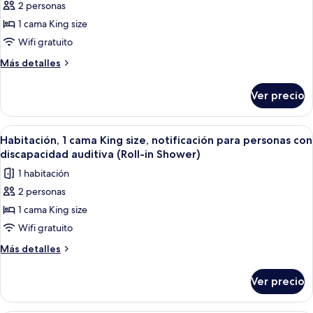
2 personas
de
1 cama King size
Habitación,
1
Wifi gratuito
cama
Más
Más detalles
King
detalles
sobre
size,
Ver precio
Habitación,
notificación
1
para
cama
Abrir
Una habitación de hotel con una cama g
2
personas
King
Habitación, 1 cama King size, notificación para personas con
todas
size,
con
discapacidad auditiva (Roll-in Shower)
notificación
las
discapacidad
1 habitación
para
fotos
auditiva
personas
2 personas
de
con
1 cama King size
Habitación,
discapacidad
auditiva
1
Wifi gratuito
cama
Más
Más detalles
King
detalles
sobre
size,
Ver precio
Habitación,
notificación
1
para
cama