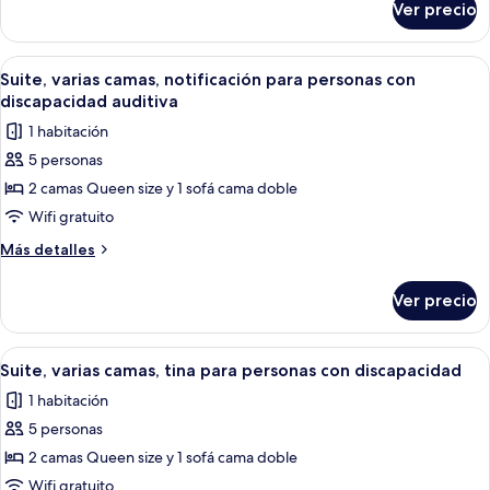
auditiva
Ver precio
Suite,
varias
camas
Abrir
Una habitación de hotel moderna con so
3
Suite, varias camas, notificación para personas con
todas
discapacidad auditiva
las
1 habitación
fotos
5 personas
de
2 camas Queen size y 1 sofá cama doble
Suite,
varias
Wifi gratuito
camas,
Más
Más detalles
notificación
detalles
sobre
para
Ver precio
Suite,
personas
varias
con
camas,
Abrir
Una habitación de hotel moderna con so
3
discapacidad
notificación
Suite, varias camas, tina para personas con discapacidad
todas
para
auditiva
1 habitación
personas
las
con
5 personas
fotos
discapacidad
de
2 camas Queen size y 1 sofá cama doble
auditiva
Suite,
Wifi gratuito