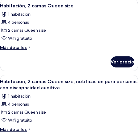
Abrir
Habitación de hotel con dos camas, un 
2
personas
King
Habitación, 2 camas Queen size
todas
size,
con
1 habitación
notificación
las
discapacidad
para
4 personas
fotos
auditiva
personas
de
2 camas Queen size
con
(Roll-
Habitación,
discapacidad
Wifi gratuito
in
auditiva
2
Shower)
Más
Más detalles
(Roll-
camas
detalles
in
Queen
sobre
Shower)
Ver precio
Habitación,
size
2
camas
Abrir
Habitación de hotel con dos camas, un 
2
Queen
Habitación, 2 camas Queen size, notificación para personas
todas
size
con discapacidad auditiva
las
1 habitación
fotos
4 personas
de
2 camas Queen size
Habitación,
2
Wifi gratuito
camas
Más
Más detalles
Queen
detalles