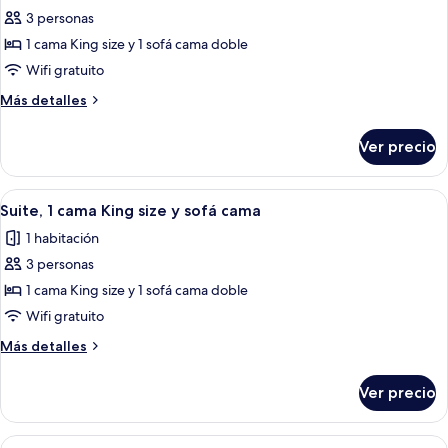
fotos
3 personas
de
1 cama King size y 1 sofá cama doble
Suite,
1
Wifi gratuito
habitación,
Más
Más detalles
regadera
detalles
sobre
para
Ver precio
Suite,
personas
1
con
habitación,
Abrir
Habitación de hotel con una cama grand
2
movilidad
regadera
Suite, 1 cama King size y sofá cama
todas
para
reducida
1 habitación
personas
las
con
3 personas
fotos
movilidad
de
1 cama King size y 1 sofá cama doble
reducida
Suite,
Wifi gratuito
1
Más
Más detalles
cama
detalles
King
sobre
Ver precio
Suite,
size
1
y
cama
Abrir
Habitación de hotel con una cama grand