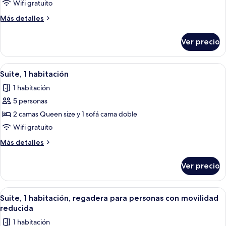
Suite,
discapacidad
Wifi gratuito
1
Más
Más detalles
habitación
detalles
sobre
Ver precio
Suite,
1
habitación
Abrir
Una habitación de hotel moderna con so
3
Suite, 1 habitación
todas
1 habitación
las
5 personas
fotos
de
2 camas Queen size y 1 sofá cama doble
Suite,
Wifi gratuito
1
Más
Más detalles
habitación
detalles
sobre
Ver precio
Suite,
1
habitación
Abrir
Habitación de hotel con una cama grand
2
Suite, 1 habitación, regadera para personas con movilidad
todas
reducida
las
1 habitación