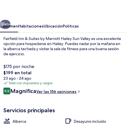
Inn
&
Suites
erior
Siguiente
by
41+
Resumen
Habitaciones
Ubicación
Políticas
Marriott
Fairfield Inn & Suites by Marriott Hailey Sun Valley es una excelente
Hailey
opción para hospedarse en Hailey. Puedes nadar por la mañana en
la alberca techada y visitar la sala de fitness para una buena sesión
Sun
de ejercicio.
Valley
$175 por noche
El
$199 en total
precio
23 ago - 24 ago
total
Total con impuestos y cargos
Spa
es
Opiniones
Magnífica
9.2
Ver las 156 opiniones
de
9.2 de 10,
$199
Servicios principales
Alberca
Desayuno incluido