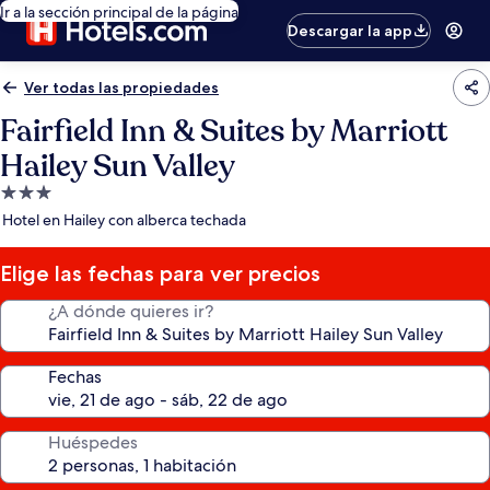
Ir a la sección principal de la página
Descargar la app
Ver todas las propiedades
Fairfield Inn & Suites by Marriott
Hailey Sun Valley
Propiedad
de
Hotel en Hailey con alberca techada
3.0
estrellas
Elige las fechas para ver precios
¿A dónde quieres ir?
Fechas
Huéspedes