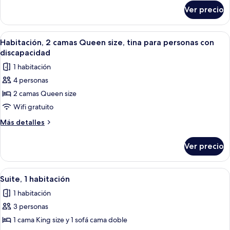
sobre
size,
Ver precio
Habitación,
notificación
2
para
camas
Abrir
Habitación de hotel con dos camas, un 
2
personas
Queen
Habitación, 2 camas Queen size, tina para personas con
todas
size,
con
discapacidad
notificación
las
discapacidad
1 habitación
para
fotos
auditiva
personas
4 personas
de
con
2 camas Queen size
Habitación,
discapacidad
auditiva
2
Wifi gratuito
camas
Más
Más detalles
Queen
detalles
sobre
size,
Ver precio
Habitación,
tina
2
para
camas
Abrir
Habitación de hotel con una cama grand
2
personas
Queen
Suite, 1 habitación
todas
size,
con
1 habitación
tina
las
discapacidad
para
3 personas
fotos
personas
de
1 cama King size y 1 sofá cama doble
con