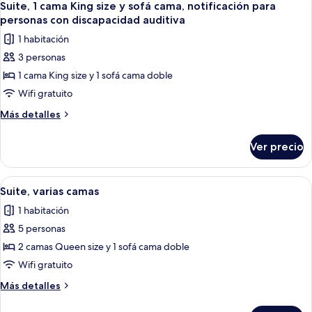
sofá
2
King
Suite, 1 cama King size y sofá cama, notificación para
todas
size
cama
personas con discapacidad auditiva
y
las
1 habitación
sofá
fotos
cama
3 personas
de
1 cama King size y 1 sofá cama doble
Suite,
1
Wifi gratuito
cama
Más
Más detalles
King
detalles
sobre
size
Ver precio
Suite,
y
1
sofá
cama
Abrir
Una habitación de hotel moderna con so
3
cama,
King
Suite, varias camas
todas
size
notificación
1 habitación
y
las
para
sofá
5 personas
fotos
personas
cama,
de
2 camas Queen size y 1 sofá cama doble
notificación
con
Suite,
para
Wifi gratuito
discapacidad
personas
varias
auditiva
Más
Más detalles
con
camas
detalles
discapacidad
sobre