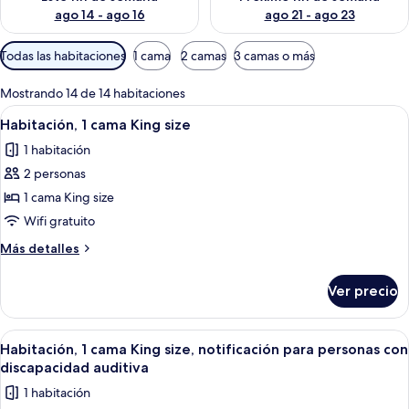
ago 14 - ago 16
ago 21 - ago 23
Filtros
Todas las habitaciones
1 cama
2 camas
3 camas o más
disponibles
para
Mostrando 14 de 14 habitaciones
las
Abrir
Una habitación de hotel con una cama g
2
Habitación, 1 cama King size
habitaciones
todas
1 habitación
las
2 personas
fotos
de
1 cama King size
Habitación,
Wifi gratuito
1
Más
Más detalles
cama
detalles
King
sobre
Ver precio
Habitación,
size
1
cama
Abrir
Una habitación de hotel con una cama g
2
King
Habitación, 1 cama King size, notificación para personas con
todas
size
discapacidad auditiva
las
1 habitación
fotos