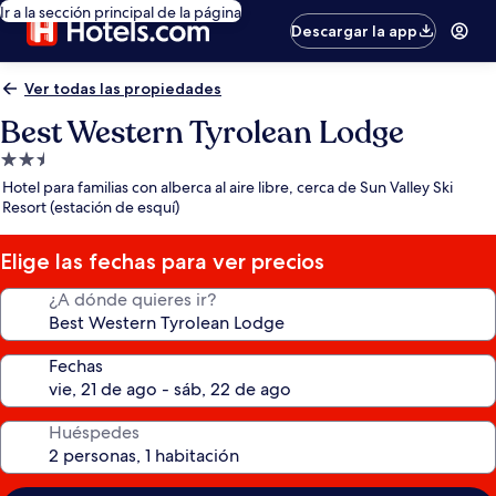
Ir a la sección principal de la página
Descargar la app
Ver todas las propiedades
Best Western Tyrolean Lodge
Propiedad
de
Hotel para familias con alberca al aire libre, cerca de Sun Valley Ski
2.5
Resort (estación de esquí)
estrellas
Elige las fechas para ver precios
¿A dónde quieres ir?
Fechas
Huéspedes