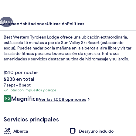
Tyrolean
Lodge
erior
Siguiente
44+
Resumen
Habitaciones
Ubicación
Políticas
Best Western Tyrolean Lodge ofrece una ubicación extraordinaria,
está a solo 15 minutos a pie de Sun Valley Ski Resort (estación de
esquí). Puedes nadar por la mañana en la alberca al aire libre y visitar
la sala de fitness para una buena sesión de ejercicio. Entre sus
amenidades y servicios destacan su tina de hidromasaje y su jardín.
A otros visitantes les encantan las amenidades y características como
el personal amable y el desayuno.
$210 por noche
El
$233 en total
precio
7 sept - 8 sept
Exterior
total
Total con impuestos y cargos
es
Opiniones
Magnífica
9.2
Ver las 1,008 opiniones
de
9.2 de 10,
$233
Servicios principales
Alberca
Desayuno incluido