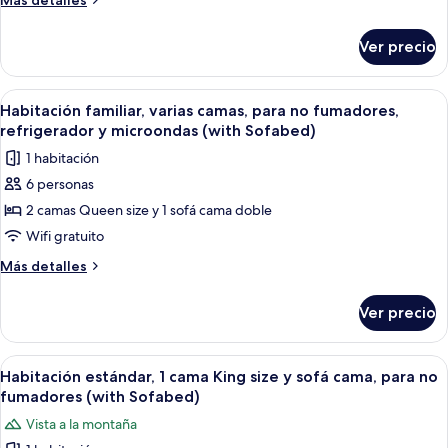
Más detalles
camas
detalles
sobre
Queen
Ver precio
Habitación
size,
estándar,
para
2
Abrir
Habitación de hotel con dos camas, c
3
no
camas
Habitación familiar, varias camas, para no fumadores,
todas
Queen
fumadores,
refrigerador y microondas (with Sofabed)
size,
las
vista
1 habitación
para
fotos
a
no
6 personas
de
fumadores,
la
2 camas Queen size y 1 sofá cama doble
Habitación
vista
montaña
a
familiar,
Wifi gratuito
la
varias
Más
Más detalles
montaña
camas,
detalles
sobre
para
Ver precio
Habitación
no
familiar,
fumadores,
varias
Abrir
Habitación de hotel con una cama grand
6
refrigerador
camas,
Habitación estándar, 1 cama King size y sofá cama, para no
todas
para
y
fumadores (with Sofabed)
no
las
microondas
Vista a la montaña
fumadores,
fotos
(with
refrigerador