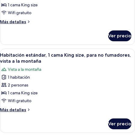
no
de
1 cama King size
fumadores
Habitación
Wifi gratuito
estándar,
Más
Más detalles
1
detalles
cama
sobre
Ver precio
Habitación
King
estándar,
size,
1
Abrir
Habitación de hotel con una cama grand
para
6
cama
Habitación estándar, 1 cama King size, para no fumadores,
todas
King
no
vista a la montaña
size,
las
fumadores
Vista a la montaña
para
fotos
no
1 habitación
de
fumadores
2 personas
Habitación
estándar,
1 cama King size
1
Wifi gratuito
cama
Más
Más detalles
King
detalles
size,
sobre
Ver precio
Habitación
para
estándar,
no