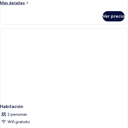
Más
Más detalles
detalles
sobre
Ver precio
Habitación
Habitación
2 personas
Wifi gratuito