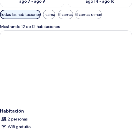
ago 7 - ago 9
ago 14 - ago 16
Filtros
Todas las habitaciones
1 cama
2 camas
3 camas o más
disponibles
para
Mostrando 12 de 12 habitaciones
las
habitaciones
Habitación
2 personas
Wifi gratuito