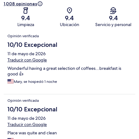
1,008 opiniones
9.4
9.4
9.4
Limpieza
Ubicación
Servicio y personal
Opiniones
Opinión verificada
10/10 Excepcional
11 de mayo de 2026
Traducir con Google
Wonderful having a great selection of coffees...breakfast is
good 👍
Mary, se hospedó 1 noche
Opinión verificada
10/10 Excepcional
11 de mayo de 2026
Traducir con Google
Place was quite and clean