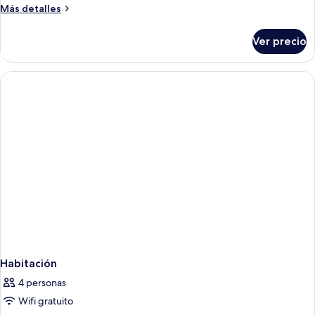
Más
Más detalles
detalles
sobre
Ver precio
Habitación
Habitación
4 personas
Wifi gratuito