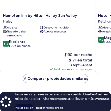
Hampton
Hotel
Hampton Inn by Hilton Hailey Sun Valley
Hotel
Inn
Ketchu
Hailey
Ketchu
by
Ketchu
Alberca
Desayuno incluido
Alberc
Hilton
Traslado del/al
Acepta mascotas
Acept
Hailey
aeropuerto
Sun
9.2
Mag
9.2
8.6
Valley
Excelente
de
1,00
8.6
de
Hailey
1,006 opiniones
10,
10,
Magnífi
$150 por noche
Excelente,
1,009
1,006
El
opinion
$171 en total
opiniones
precio
3 sept - 4 sept
actual
Total con impuestos y cargos
es
de
Comparar propiedades similares
$171
Inicia sesión y reserva para acumular crédito OneKeyCash en
miles de hoteles. ¡Más recompensas te llevan a más aventuras!
Iniciar sesión
Registrarme gratis