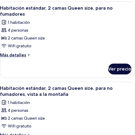
1
Abrir
Habitación de hotel con dos camas, un
fumadores,
3
cama
Habitación estándar, 2 camas Queen size, para no
todas
King
vista
fumadores
size,
las
a
1 habitación
para
fotos
la
no
4 personas
de
montaña
fumadores,
2 camas Queen size
Habitación
vista
a
estándar,
Wifi gratuito
la
2
Más
Más detalles
montaña
camas
detalles
sobre
Queen
Ver precio
Habitación
size,
estándar,
para
2
Abrir
Habitación de hotel con dos camas, un e
3
no
camas
Habitación estándar, 2 camas Queen size, para no
todas
Queen
fumadores
fumadores, vista a la montaña
size,
las
1 habitación
para
fotos
no
4 personas
de
fumadores
2 camas Queen size
Habitación
estándar,
Wifi gratuito
2
Más