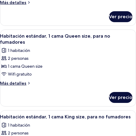
Más
Más detalles
detalles
sobre
Ver precio
Habitación
Abrir
Habitación de hotel con una cama grand
5
Habitación estándar, 1 cama Queen size, para no
todas
fumadores
las
1 habitación
fotos
2 personas
de
1 cama Queen size
Habitación
estándar,
Wifi gratuito
1
Más
Más detalles
cama
detalles
sobre
Queen
Ver precio
Habitación
size,
estándar,
para
1
Abrir
Habitación de hotel con una cama grand
3
no
cama
Habitación estándar, 1 cama King size, para no fumadores
todas
Queen
fumadores
1 habitación
size,
las
para
2 personas
fotos