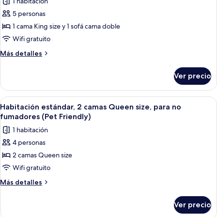
1 habitación
de
y
Sofabed)
5 personas
Habitación
microondas
(with
estándar,
1 cama King size y 1 sofá cama doble
Sofabed)
1
Wifi gratuito
cama
Más
Más detalles
King
detalles
size
sobre
Ver precio
Habitación
y
estándar,
sofá
1
Abrir
Una habitación de hotel con dos camas, 
cama,
2
cama
Habitación estándar, 2 camas Queen size, para no
todas
King
para
fumadores (Pet Friendly)
size
las
no
1 habitación
y
fotos
fumadores
sofá
4 personas
de
(with
cama,
2 camas Queen size
Habitación
para
Sofabed)
no
estándar,
Wifi gratuito
fumadores
2
Más
Más detalles
(with
camas
detalles
Sofabed)
sobre
Queen
Ver precio
Habitación
size,
estándar,