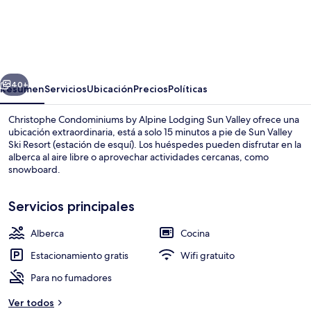
Christophe
Condominiums
by
Alpine
erior
Siguiente
Lodging
40+
Resumen
Servicios
Ubicación
Precios
Políticas
Sun
Christophe Condominiums by Alpine Lodging Sun Valley ofrece una
Valley
ubicación extraordinaria, está a solo 15 minutos a pie de Sun Valley
Ski Resort (estación de esquí). Los huéspedes pueden disfrutar en la
alberca al aire libre o aprovechar actividades cercanas, como
snowboard.
Servicios principales
Alberca
Cocina
Áreas de la propiedad
Estacionamiento gratis
Wifi gratuito
Para no fumadores
Ver todos