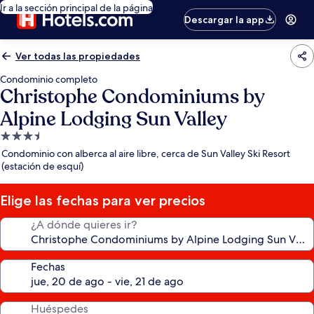
Ir a la sección principal de la página
Descargar la app
Ver todas las propiedades
Condominio completo
Christophe Condominiums by
Alpine Lodging Sun Valley
Propiedad
de
Condominio con alberca al aire libre, cerca de Sun Valley Ski Resort
3.5
(estación de esquí)
estrellas
Elige las fechas para ver precios
¿A dónde quieres ir?
Fechas
Huéspedes