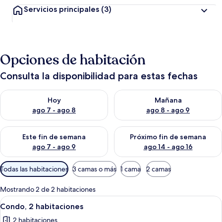
Servicios principales
(3)
Opciones de habitación
Consulta la disponibilidad para estas fechas
Consulta la disponibilidad para hoy ago 7 - ago 8
Consulta la disponibilidad pa
Hoy
Mañana
ago 7 - ago 8
ago 8 - ago 9
Consulta la disponibilidad para este fin de semana ago 7 - ag
Consulta la disponibilidad par
Este fin de semana
Próximo fin de semana
ago 7 - ago 9
ago 14 - ago 16
Filtros
Todas las habitaciones
3 camas o más
1 cama
2 camas
disponibles
para
Mostrando 2 de 2 habitaciones
las
Abrir
Sala de estar
36
Condo, 2 habitaciones
habitaciones
todas
2 habitaciones