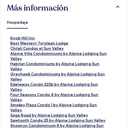
Más información
Hospedaje
E
Knob Hill Inn
n
E
Best Western Tyrolean Lodge
l
n
E
Chilali Condos at Sun Valley
a
l
n
E
Alpine Villa Condominiums by Alpine Lodging Sun
c
a
l
n
Valley
e
c
a
l
E
Habitat Condominiums by Alpine Lodging Sun
p
e
c
a
n
Valley
a
p
e
c
l
E
Greyhawk Condominiums by Alpine Lodging Sun
r
a
p
e
a
n
Valley
a
r
a
p
c
l
E
Edelweiss Condo 223b by Alpine Lodging Sun
a
a
r
a
e
a
n
Valley
b
a
a
r
p
c
l
E
Four Seasons Condo 4 by Alpine Lodging Sun
r
b
a
a
a
e
a
n
Valley
i
r
b
a
r
p
c
l
E
Smokey Plaza Condo 1 by Alpine Lodging Sun
r
i
r
b
a
a
e
a
n
Valley
l
r
i
r
a
r
p
c
l
E
Sage Road by Alpine Lodging Sun Valley
a
l
r
i
b
a
a
e
a
n
E
Sawtooth Condo 25 by Alpine Lodging Sun Valley
p
a
l
r
r
a
r
p
c
l
n
E
Snowrun Condominium 8 by Alpine Lodging Sun