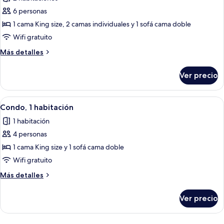
las
6 personas
fotos
de
1 cama King size, 2 camas individuales y 1 sofá cama doble
Condo,
Wifi gratuito
2
Más
Más detalles
habitaciones
detalles
sobre
Ver precio
Condo,
2
habitaciones
Abrir
Cocina privada
28
Condo, 1 habitación
todas
1 habitación
las
4 personas
fotos
de
1 cama King size y 1 sofá cama doble
Condo,
Wifi gratuito
1
Más
Más detalles
habitación
detalles
sobre
Ver precio
Condo,
1
habitación