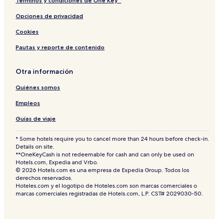
Términos y condiciones de One Key™
b
h
!
,
Opciones de privacidad
C
Cookies
e
n
Pautas y reporte de contenido
t
r
a
Otra información
l
l
Quiénes somos
y
L
Empleos
o
Guías de viaje
c
a
t
* Some hotels require you to cancel more than 24 hours before check-in.
Details on site.
e
**OneKeyCash is not redeemable for cash and can only be used on
d
Hotels.com, Expedia and Vrbo.
,
© 2026 Hotels.com es una empresa de Expedia Group. Todos los
C
derechos reservados.
l
Hoteles.com y el logotipo de Hoteles.com son marcas comerciales o
o
marcas comerciales registradas de Hotels.com, L.P. CST# 2029030-50.
s
e
t