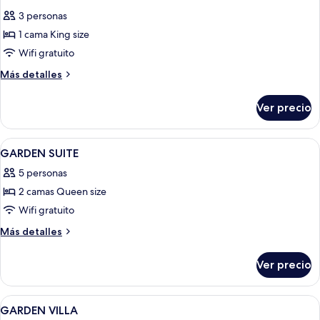
todas
3 personas
las
1 cama King size
fotos
de
Wifi gratuito
COURTYARD
Más
Más detalles
VILLA
detalles
sobre
Ver precio
COURTYARD
VILLA
Abrir
Un dormitorio moderno con una cama, 
7
GARDEN SUITE
todas
5 personas
las
2 camas Queen size
fotos
de
Wifi gratuito
GARDEN
Más
Más detalles
SUITE
detalles
sobre
Ver precio
GARDEN
SUITE
Abrir
Un dormitorio moderno con una cama, 
7
GARDEN VILLA
todas