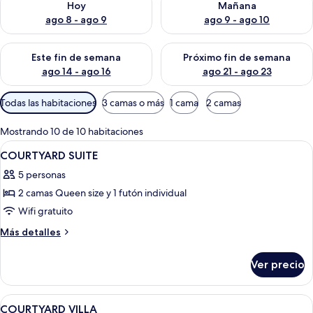
Hoy
Mañana
ago 8 - ago 9
ago 9 - ago 10
Consulta la disponibilidad para este fin de semana ago 14 - ag
Consulta la disponibilidad pa
Este fin de semana
Próximo fin de semana
ago 14 - ago 16
ago 21 - ago 23
Filtros
Todas las habitaciones
3 camas o más
1 cama
2 camas
disponibles
para
Mostrando 10 de 10 habitaciones
las
Abrir
Habitación
12
COURTYARD SUITE
habitaciones
todas
5 personas
las
2 camas Queen size y 1 futón individual
fotos
de
Wifi gratuito
COURTYARD
Más
Más detalles
SUITE
detalles
sobre
Ver precio
COURTYARD
SUITE
Abrir
Habitación
10
COURTYARD VILLA