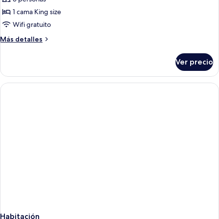
las
1 cama King size
fotos
de
Wifi gratuito
LONG
Más
Más detalles
BEACH
detalles
sobre
VILLA
Ver precio
LONG
BEACH
VILLA
Habitación