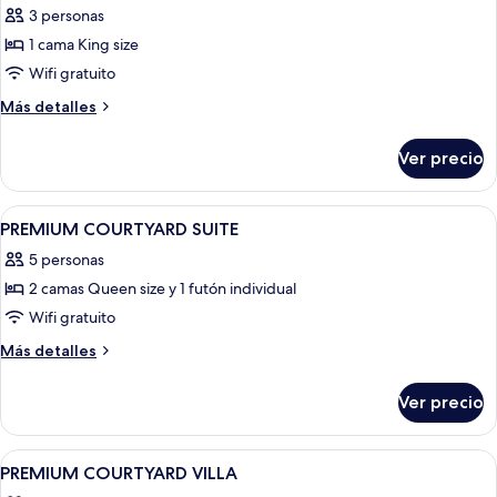
3 personas
las
1 cama King size
fotos
de
Wifi gratuito
GARDEN
Más
Más detalles
VILLA
detalles
sobre
Ver precio
GARDEN
VILLA
Abrir
Un dormitorio con dos camas, una mes
10
PREMIUM COURTYARD SUITE
todas
5 personas
las
2 camas Queen size y 1 futón individual
fotos
de
Wifi gratuito
PREMIUM
Más
Más detalles
COURTYARD
detalles
sobre
SUITE
Ver precio
PREMIUM
COURTYARD
SUITE
Abrir
Habitación
12
PREMIUM COURTYARD VILLA
todas