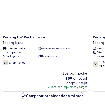
Redang
Redang
Redang De' Rimba Resort
Redang
De'
Island
Redang Island
Redang 
Rimba
Resort
Traslado del/al
Estacionamiento gratis
Alberc
Resort
Redang
aeropuerto
Estaci
Redang
Island
Wifi gratuito
Restaurantes
dispon
Island
6.8
7.4
Bue
6.8
63 opiniones
7.4
de
de
121 o
10,
10,
$52 por noche
63
Bueno,
El
$59 en total
opiniones
121
precio
opinion
6 sept - 7 sept
actual
Total con impuestos y cargos
es
de
Comparar propiedades similares
$59