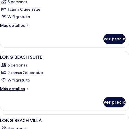
3 personas
las
1 cama Queen size
fotos
de
Wifi gratuito
PREMIUM
Más
Más detalles
COURTYARD
detalles
sobre
VILLA
Ver precio
PREMIUM
COURTYARD
VILLA
Abrir
Habitación
15
LONG BEACH SUITE
todas
5 personas
las
2 camas Queen size
fotos
de
Wifi gratuito
LONG
Más
Más detalles
BEACH
detalles
sobre
SUITE
Ver precio
LONG
BEACH
SUITE
Abrir
Una cama con un almohadón que dice '
16
LONG BEACH VILLA
todas
3 personas