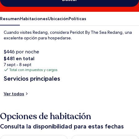
Resumen
Habitaciones
Ubicación
Políticas
Cuando visites Redang, considera Peridot By The Sea Redang, una
excelente opción para hospedarse.
$446 por noche
El
$481 en total
precio
7 sept - 8 sept
total
Total con impuestos y cargos
es
Servicios principales
de
$481
Ver todos
Opciones de habitación
Consulta la disponibilidad para estas fechas
Consulta la disponibilidad para hoy ago 8 - ago 9
Consulta la disponibilidad pa