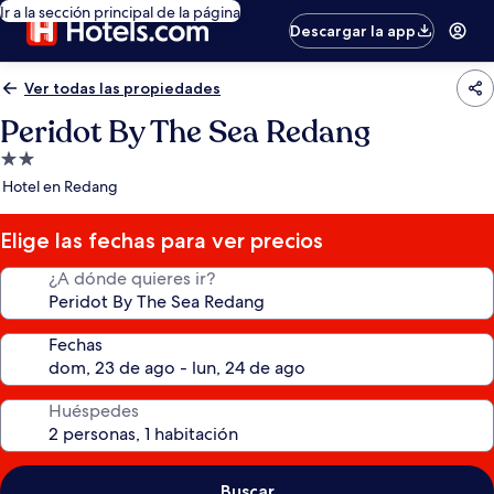
Ir a la sección principal de la página
Descargar la app
Ver todas las propiedades
Peridot By The Sea Redang
Propiedad
de
Hotel en Redang
2.0
estrellas
Elige las fechas para ver precios
¿A dónde quieres ir?
Fechas
Huéspedes
Buscar