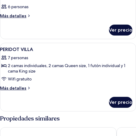
6 personas
Más
Más detalles
detalles
sobre
Ver precio
Habitación
Abrir
Habitación
15
PERIDOT VILLA
todas
7 personas
las
2 camas individuales, 2 camas Queen size, 1 futón individual y 1
fotos
cama King size
de
Wifi gratuito
PERIDOT
VILLA
Más
Más detalles
detalles
sobre
Ver precio
PERIDOT
VILLA
Propiedades similares
Redang De' Rimba Resort
Redang I