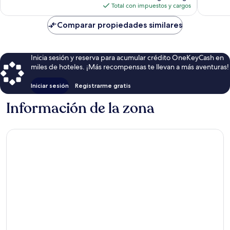
actual
Total con impuestos y cargos
es
de
Comparar propiedades similares
$151
Inicia sesión y reserva para acumular crédito OneKeyCash en
miles de hoteles. ¡Más recompensas te llevan a más aventuras!
Iniciar sesión
Registrarme gratis
Información de la zona