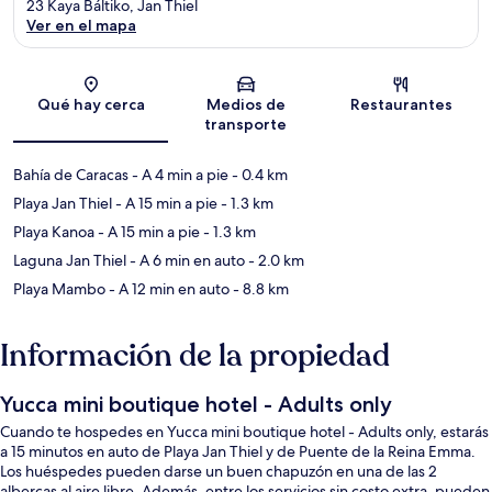
23 Kaya Báltiko, Jan Thiel
Ver en el mapa
Sección del mapa
Qué hay cerca
Medios de
Restaurantes
transporte
Bahía de Caracas
- A 4 min a pie
- 0.4 km
Playa Jan Thiel
- A 15 min a pie
- 1.3 km
Playa Kanoa
- A 15 min a pie
- 1.3 km
Laguna Jan Thiel
- A 6 min en auto
- 2.0 km
Playa Mambo
- A 12 min en auto
- 8.8 km
Información de la propiedad
Yucca mini boutique hotel - Adults only
Cuando te hospedes en Yucca mini boutique hotel - Adults only, estarás
a 15 minutos en auto de Playa Jan Thiel y de Puente de la Reina Emma.
Los huéspedes pueden darse un buen chapuzón en una de las 2
albercas al aire libre. Además, entre los servicios sin costo extra, pueden