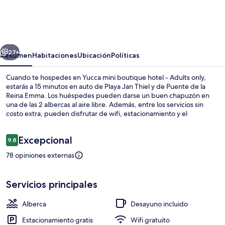
mini
boutique
hotel
erior
Siguiente
-
27+
Resumen
Habitaciones
Ubicación
Políticas
Adults
Cuando te hospedes en Yucca mini boutique hotel - Adults only,
only
estarás a 15 minutos en auto de Playa Jan Thiel y de Puente de la
Reina Emma. Los huéspedes pueden darse un buen chapuzón en
una de las 2 albercas al aire libre. Además, entre los servicios sin
costo extra, pueden disfrutar de wifi, estacionamiento y el
desayuno a la carta todos los días de 07:30 a 10:00. Asimismo, este
hotel está a 4.1 km de Playa Mambo.
Opiniones
Excepcional
9.8
9.8 de 10,
78 opiniones externas
Terraza o patio
Servicios principales
Alberca
Desayuno incluido
Estacionamiento gratis
Wifi gratuito