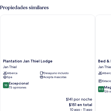
Propiedades similares
Plantation Jan Thiel Lodge
Bed & Bi
Plantation
Bed
Plantation Jan Thiel Lodge
Bed & 
Jan
&
Jan Thiel
Jan Thie
Thiel
Bike
Alberca
Desayuno incluido
Alberc
Lodge
Curacao
Spa
Acepta mascotas
Jan
-
Estaci
Thiel
Jan
10.0
Excepcional
10
9.0
Thiel
Mag
de
73 opiniones
9.0
de
Jan
126 
10,
10,
Thiel
Excepcional,
$141 por noche
Magnífi
73
El
$151 en total
126
opiniones
precio
opinion
10 ago - 11 ago