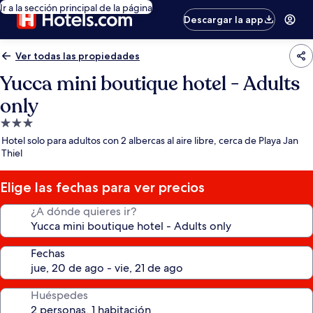
Ir a la sección principal de la página
Descargar la app
Ver todas las propiedades
Yucca mini boutique hotel - Adults
only
Propiedad
de
Hotel solo para adultos con 2 albercas al aire libre, cerca de Playa Jan
3.0
Thiel
estrellas
Elige las fechas para ver precios
¿A dónde quieres ir?
Fechas
Huéspedes