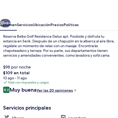
Golf
Residence
Delux
erior
Siguiente
apt.
68+
Resumen
Servicios
Ubicación
Precios
Políticas
Poolside
Reserva Belka Golf Residence Delux apt. Poolside y disfruta tu
estancia en Serik. Después de un chapuzón en la alberca al aire libre,
regálate un momento de relax con un masaje. Encontrarás
chapoteadero y terraza. Por su parte, sus departamentos tienen
servicios y amenidades convenientes, como lavadora y sofá cama.
$98 por noche
El
$109 en total
precio
10 ago - 11 ago
Restaurante
total
Total con impuestos y cargos
es
Opiniones
Muy buena
8.2
Ver las 20 opiniones
de
8.2 de 10,
$109
Servicios principales