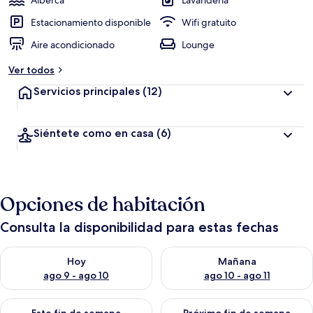
Alberca
Lavandería
Estacionamiento disponible
Wifi gratuito
Aire acondicionado
Lounge
Ver todos
Servicios principales
(12)
Siéntete como en casa
(6)
Opciones de habitación
Consulta la disponibilidad para estas fechas
Consulta la disponibilidad para hoy ago 9 - ago 10
Consulta la disponibilidad par
Hoy
Mañana
ago 9 - ago 10
ago 10 - ago 11
Consulta la disponibilidad para este fin de semana ago 14 - ag
Consulta la disponibilidad pa