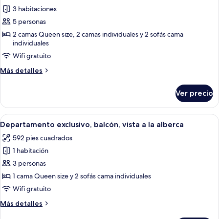
alberca
3 habitaciones
fotos
de
5 personas
Departamento
2 camas Queen size, 2 camas individuales y 2 sofás cama
individuales
familiar
Wifi gratuito
Más
Más detalles
detalles
sobre
Ver precio
Departamento
familiar
Abrir
Una piscina con una persona nadando, 
13
Departamento exclusivo, balcón, vista a la alberca
todas
592 pies cuadrados
las
1 habitación
fotos
de
3 personas
Departamento
1 cama Queen size y 2 sofás cama individuales
exclusivo,
Wifi gratuito
balcón,
Más
Más detalles
vista
detalles