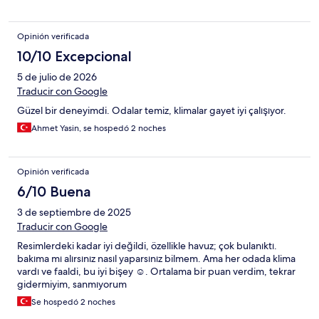
Opinión verificada
10/10 Excepcional
5 de julio de 2026
Traducir con Google
Güzel bir deneyimdi. Odalar temiz, klimalar gayet iyi çalışıyor.
Ahmet Yasin, se hospedó 2 noches
Opinión verificada
6/10 Buena
3 de septiembre de 2025
Traducir con Google
Resimlerdeki kadar iyi değildi, özellikle havuz; çok bulanıktı.
bakıma mı alırsınız nasıl yaparsınız bilmem. Ama her odada klima
vardı ve faaldi, bu iyi bişey ☺️. Ortalama bir puan verdim, tekrar
gidermiyim, sanmıyorum
Se hospedó 2 noches