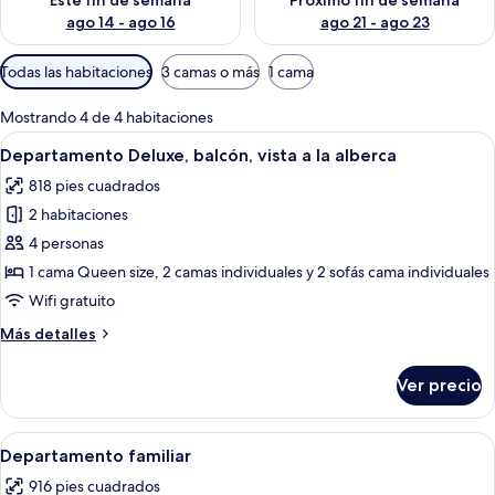
Este fin de semana
Próximo fin de semana
ago 14 - ago 16
ago 21 - ago 23
Filtros
Todas las habitaciones
3 camas o más
1 cama
disponibles
para
Mostrando 4 de 4 habitaciones
las
Abrir
Un edificio de varios pisos con balcone
13
Departamento Deluxe, balcón, vista a la alberca
habitaciones
todas
818 pies cuadrados
las
2 habitaciones
fotos
de
4 personas
Departamento
1 cama Queen size, 2 camas individuales y 2 sofás cama individuales
Deluxe,
Wifi gratuito
balcón,
Más
Más detalles
vista
detalles
a
sobre
Ver precio
Departamento
la
Deluxe,
alberca
balcón,
Abrir
Escritorio, tabla de planchar con plan
13
vista
Departamento familiar
todas
a
916 pies cuadrados
la
las