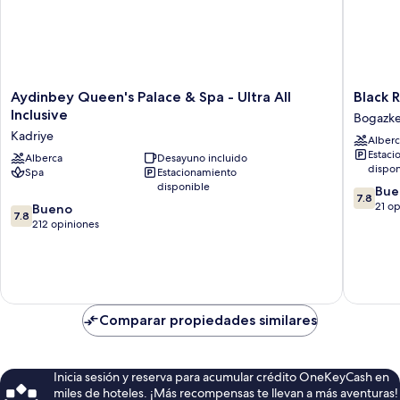
Aydinbey
Black
Aydinbey Queen's Palace & Spa - Ultra All
Black 
Queen's
Royal
Inclusive
Bogazk
Palace
Belek
Kadriye
Alberc
&
Bogazke
Estaci
Spa
Alberca
Desayuno incluido
dispon
Spa
Estacionamiento
-
disponible
7.8
Ultra
Bue
7.8
de
All
21 o
7.8
Bueno
7.8
10,
Inclusive
de
212 opiniones
Bueno,
Kadriye
10,
21
Bueno,
opinion
212
opiniones
Comparar propiedades similares
Inicia sesión y reserva para acumular crédito OneKeyCash en
miles de hoteles. ¡Más recompensas te llevan a más aventuras!