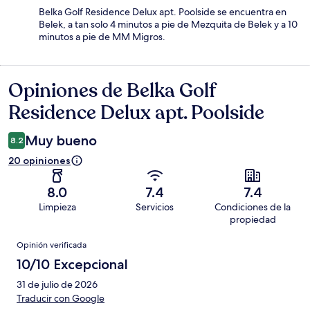
Belka Golf Residence Delux apt. Poolside se encuentra en
Belek, a tan solo 4 minutos a pie de Mezquita de Belek y a 10
minutos a pie de MM Migros.
Opiniones de Belka Golf
Opiniones
Residence Delux apt. Poolside
Muy bueno
8.2
20 opiniones
8.0
7.4
7.4
Limpieza
Servicios
Condiciones de la
propiedad
Opiniones
Opinión verificada
10/10 Excepcional
31 de julio de 2026
Traducir con Google