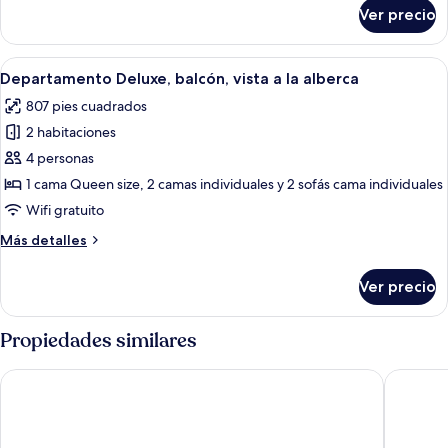
a
sobre
Ver precio
Departamento
la
exclusivo,
alberca
balcón,
Abrir
Un edificio de varios pisos con balcone
13
vista
Departamento Deluxe, balcón, vista a la alberca
todas
a
807 pies cuadrados
la
las
alberca
2 habitaciones
fotos
de
4 personas
Departamento
1 cama Queen size, 2 camas individuales y 2 sofás cama individuales
Deluxe,
Wifi gratuito
balcón,
Más
Más detalles
vista
detalles
a
sobre
Ver precio
Departamento
la
Deluxe,
alberca
balcón,
Propiedades similares
vista
a
Aydinbey Queen's Palace & Spa - Ultra All Inclusive
Black Ro
la
alberca