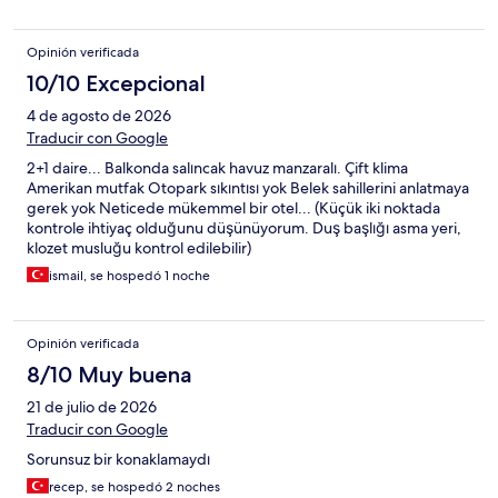
Opinión verificada
10/10 Excepcional
4 de agosto de 2026
Traducir con Google
2+1 daire... Balkonda salıncak havuz manzaralı. Çift klima
Amerikan mutfak Otopark sıkıntısı yok Belek sahillerini anlatmaya
gerek yok Neticede mükemmel bir otel... (Küçük iki noktada
kontrole ihtiyaç olduğunu düşünüyorum. Duş başlığı asma yeri,
klozet musluğu kontrol edilebilir)
ismail, se hospedó 1 noche
Opinión verificada
8/10 Muy buena
21 de julio de 2026
Traducir con Google
Sorunsuz bir konaklamaydı
recep, se hospedó 2 noches