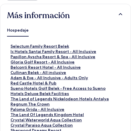
Más información
Hospedaje
E
Selectum Family Resort Belek
n
E
Ic Hotels Santai Family Resort - All Inclusive
l
n
E
Papillon Ayscha Resort & Spa - All Inclusive
a
l
n
E
Gloria Golf Resort - All Inclusive
c
a
l
n
E
Belconti Resort Hotel - All Inclusive
e
c
a
l
n
E
Cullinan Belek - All inclusive
p
e
c
a
l
n
E
Adam & Eve - All Inclusive - Adults Only
a
p
e
c
a
l
n
E
Red Castle Hotel & Pub
r
a
p
e
c
a
l
n
E
Sueno Hotels Golf Belek - Free Access to Sueno
a
r
a
p
e
c
a
l
n
Hotels Deluxe Belek Facilities
a
a
r
a
p
e
c
a
l
E
The Land of Legends Nickelodeon Hotels Antalya
b
a
a
r
a
p
e
c
a
n
E
Regnum The Crown
r
b
a
a
r
a
p
e
c
l
n
E
Paloma Grida - All Inclusive
i
r
b
a
a
r
a
p
e
a
l
n
E
The Land Of Legends Kingdom Hotel
r
i
r
b
a
a
r
a
p
c
a
l
n
E
Crystal Waterworld Aqua Collection
l
r
i
r
b
a
a
r
a
e
c
a
l
n
E
Crystal Paraiso Aqua Collection
a
l
r
i
r
b
a
a
r
p
e
c
a
l
n
E
Sherwood Dreams Resort