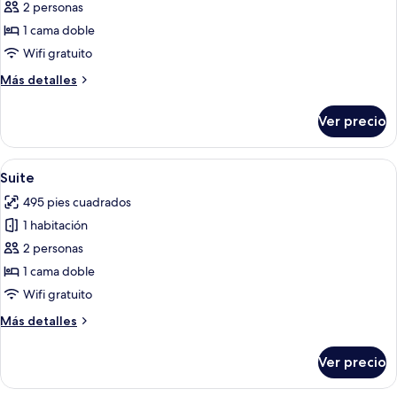
de
2 personas
Habitación
1 cama doble
doble
Wifi gratuito
Más
Más detalles
detalles
sobre
Ver precio
Habitación
doble
Abrir
Minibar, tabla de planchar con plancha
12
Suite
todas
495 pies cuadrados
las
1 habitación
fotos
de
2 personas
Suite
1 cama doble
Wifi gratuito
Más
Más detalles
detalles
sobre
Ver precio
Suite