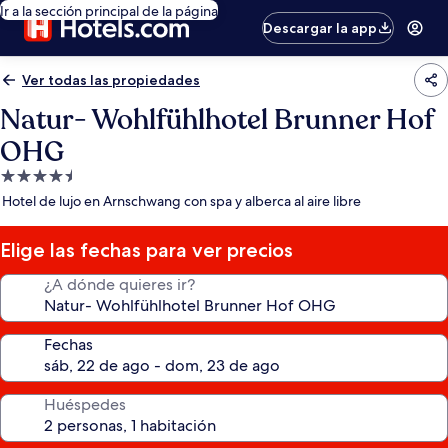
Ir a la sección principal de la página
Descargar la app
Ver todas las propiedades
Natur- Wohlfühlhotel Brunner Hof
OHG
Propiedad
de
Hotel de lujo en Arnschwang con spa y alberca al aire libre
4.5
estrellas
Elige las fechas para ver precios
¿A dónde quieres ir?
Fechas
Huéspedes