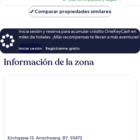
es
de
Comparar propiedades similares
$146
Inicia sesión y reserva para acumular crédito OneKeyCash en
miles de hoteles. ¡Más recompensas te llevan a más aventuras!
Iniciar sesión
Registrarme gratis
Información de la zona
Kirchgasse 13, Arnschwang, BY, 93473