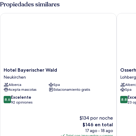
Propiedades similares
Hotel Bayerischer Wald
Osserhot
Hotel
Osserho
Hotel Bayerischer Wald
Osserh
Bayerischer
Lohberg
Neukirchen
Lohber
Wald
Alberca
Spa
Alberc
Neukirchen
Acepta mascotas
Estacionamiento gratis
Spa
8.6
8.8
Excelente
Exc
8.6
8.8
de
de
92 opiniones
23 o
10,
10,
Excelente,
Excelent
$134 por noche
92
23
opiniones
El
opinion
$146 en total
precio
17 ago - 18 ago
actual
Total con impuestos y cargos