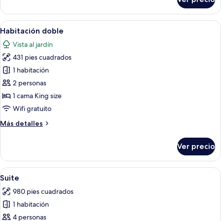
Habitación
doble
Abrir
Una habitación de hotel acogedora co
5
Habitación doble
todas
Vista al jardín
las
431 pies cuadrados
fotos
de
1 habitación
Habitación
2 personas
doble
1 cama King size
Wifi gratuito
Más
Más detalles
detalles
sobre
Ver precio
Habitación
doble
Abrir
Una habitación acogedora con cama, s
11
Suite
todas
980 pies cuadrados
las
1 habitación
fotos
de
4 personas