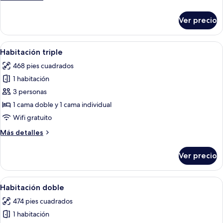
detalles
sobre
Ver precio
Habitación
doble
Abrir
Habitación de hotel moderna con pared
8
Habitación triple
todas
468 pies cuadrados
las
1 habitación
fotos
de
3 personas
Habitación
1 cama doble y 1 cama individual
triple
Wifi gratuito
Más
Más detalles
detalles
sobre
Ver precio
Habitación
triple
Abrir
Minibar, tabla de planchar con plancha
10
Habitación doble
todas
474 pies cuadrados
las
1 habitación
fotos