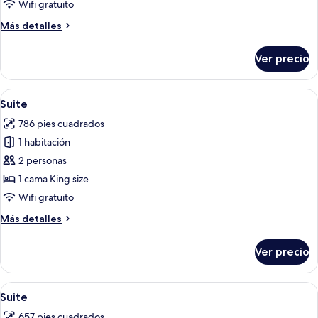
individual
Wifi gratuito
Más
Más detalles
detalles
sobre
Ver precio
Habitación
individual
Abrir
Un dormitorio con una cama grande, 
10
Suite
todas
786 pies cuadrados
las
1 habitación
fotos
de
2 personas
Suite
1 cama King size
Wifi gratuito
Más
Más detalles
detalles
sobre
Ver precio
Suite
Abrir
Una sala de estar acogedora con chime
14
Suite
todas
657 pies cuadrados