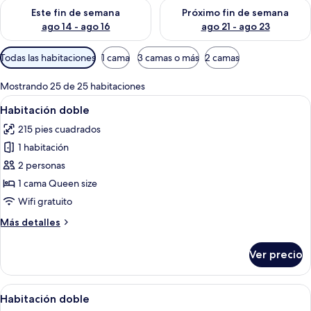
Consulta la disponibilidad para este fin de semana ago 14 - ag
Consulta la disponibilidad pa
Este fin de semana
Próximo fin de semana
ago 14 - ago 16
ago 21 - ago 23
Filtros
Todas las habitaciones
1 cama
3 camas o más
2 camas
disponibles
para
Mostrando 25 de 25 habitaciones
las
Abrir
Una habitación de hotel con cabecera
5
Habitación doble
habitaciones
todas
215 pies cuadrados
las
1 habitación
fotos
de
2 personas
Habitación
1 cama Queen size
doble
Wifi gratuito
Más
Más detalles
detalles
sobre
Ver precio
Habitación
doble
Abrir
Habitación de hotel con cama, sofá, c
5
Habitación doble
todas