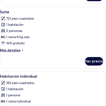
doble
Abrir
Un dormitorio moderno con una cama g
16
Suite
todas
721 pies cuadrados
las
1 habitación
fotos
de
2 personas
Suite
1 cama King size
Wifi gratuito
Más
Más detalles
detalles
sobre
Ver precio
Suite
Abrir
Una habitación de hotel con una cama
3
Habitación individual
todas
183 pies cuadrados
las
1 habitación
fotos
de
1 persona
Habitación
1 cama individual