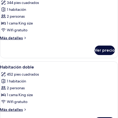
344 pies cuadrados
las
1 habitación
fotos
de
2 personas
Habitación
1 cama King size
doble
Wifi gratuito
Más
Más detalles
detalles
sobre
Ver precio
Habitación
doble
Abrir
Una habitación acogedora con cama, s
6
Habitación doble
todas
452 pies cuadrados
las
1 habitación
fotos
de
2 personas
Habitación
1 cama King size
doble
Wifi gratuito
Más
Más detalles
detalles