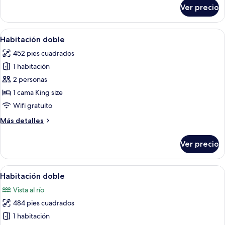
sobre
Ver precio
Habitación
doble
Abrir
Una habitación de hotel con una cam
5
Habitación doble
todas
452 pies cuadrados
las
1 habitación
fotos
de
2 personas
Habitación
1 cama King size
doble
Wifi gratuito
Más
Más detalles
detalles
sobre
Ver precio
Habitación
doble
Abrir
Habitación de hotel con cama, sofá, si
4
Habitación doble
todas
Vista al río
las
484 pies cuadrados
fotos
de
1 habitación