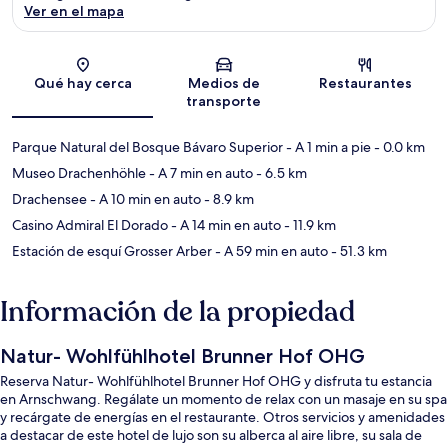
Ver en el mapa
Sección del mapa
Qué hay cerca
Medios de
Restaurantes
transporte
Parque Natural del Bosque Bávaro Superior
- A 1 min a pie
- 0.0 km
Museo Drachenhöhle
- A 7 min en auto
- 6.5 km
Drachensee
- A 10 min en auto
- 8.9 km
Casino Admiral El Dorado
- A 14 min en auto
- 11.9 km
Estación de esquí Grosser Arber
- A 59 min en auto
- 51.3 km
Información de la propiedad
Natur- Wohlfühlhotel Brunner Hof OHG
Reserva Natur- Wohlfühlhotel Brunner Hof OHG y disfruta tu estancia
en Arnschwang. Regálate un momento de relax con un masaje en su spa
y recárgate de energías en el restaurante. Otros servicios y amenidades
a destacar de este hotel de lujo son su alberca al aire libre, su sala de