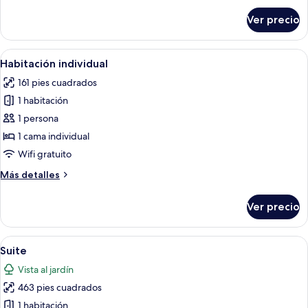
sobre
Ver precio
Suite
Abrir
Una cama de madera en una habitación
3
Habitación individual
todas
161 pies cuadrados
las
1 habitación
fotos
de
1 persona
Habitación
1 cama individual
individual
Wifi gratuito
Más
Más detalles
detalles
sobre
Ver precio
Habitación
individual
Abrir
Un dormitorio con una cama grande, chi
12
Suite
todas
Vista al jardín
las
463 pies cuadrados
fotos
de
1 habitación