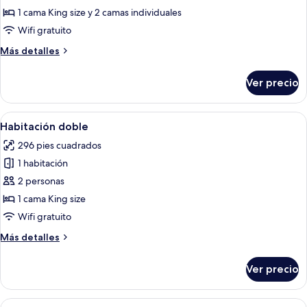
Suite
1 cama King size y 2 camas individuales
Wifi gratuito
Más
Más detalles
detalles
sobre
Ver precio
Suite
Abrir
Habitación de hotel con una cama gra
4
Habitación doble
todas
296 pies cuadrados
las
1 habitación
fotos
de
2 personas
Habitación
1 cama King size
doble
Wifi gratuito
Más
Más detalles
detalles
sobre
Ver precio
Habitación
doble
Abrir
Una habitación de hotel con una cama