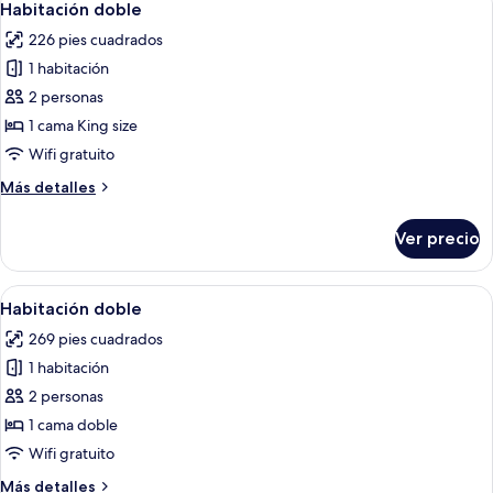
3
Habitación doble
todas
226 pies cuadrados
las
1 habitación
fotos
de
2 personas
Habitación
1 cama King size
doble
Wifi gratuito
Más
Más detalles
detalles
sobre
Ver precio
Habitación
doble
Abrir
Habitación con paneles de madera, u
6
Habitación doble
todas
269 pies cuadrados
las
1 habitación
fotos
de
2 personas
Habitación
1 cama doble
doble
Wifi gratuito
Más
Más detalles