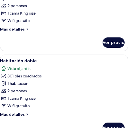
Habitación
2 personas
doble
1 cama King size
Wifi gratuito
Más
Más detalles
detalles
sobre
Ver precio
Habitación
doble
Abrir
Un dormitorio con una cama de madera,
9
Habitación doble
todas
Vista al jardín
las
301 pies cuadrados
fotos
de
1 habitación
Habitación
2 personas
doble
1 cama King size
Wifi gratuito
Más
Más detalles
detalles
sobre
Ver precio