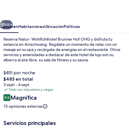
Wohlfühlhotel
Brunner
Hof
erior
Siguiente
OHG
201+
Resumen
Habitaciones
Ubicación
Políticas
Reserva Natur- Wohlfühlhotel Brunner Hof OHG y disfruta tu
estancia en Arnschwang. Regálate un momento de relax con un
masaje en su spa y recárgate de energías en el restaurante. Otros
servicios y amenidades a destacar de este hotel de lujo son su
alberca al aire libre, su sala de fitness y su sauna.
$451 por noche
El
$483 en total
precio
3 sept - 4 sept
Alberca al aire libre, sombrillas en la 
total
Total con impuestos y cargos
es
Opiniones
Magnífica
9.2
de
9.2 de 10,
$483
73 opiniones externas
Servicios principales