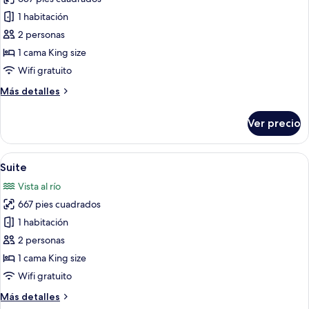
las
1 habitación
fotos
de
2 personas
Suite
1 cama King size
Wifi gratuito
Más
Más detalles
detalles
sobre
Ver precio
Suite
Abrir
Habitación de hotel con cama, sofá, si
5
Suite
todas
Vista al río
las
667 pies cuadrados
fotos
de
1 habitación
Suite
2 personas
1 cama King size
Wifi gratuito
Más
Más detalles
detalles