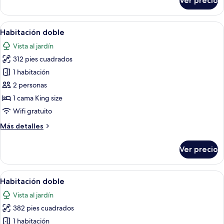
Ver precio
Habitación
doble
Abrir
Habitación de hotel con cama doble, una
4
Habitación doble
todas
Vista al jardín
las
312 pies cuadrados
fotos
de
1 habitación
Habitación
2 personas
doble
1 cama King size
Wifi gratuito
Más
Más detalles
detalles
sobre
Ver precio
Habitación
doble
Abrir
Una habitación de hotel con una cama 
4
Habitación doble
todas
Vista al jardín
las
382 pies cuadrados
fotos
de
1 habitación