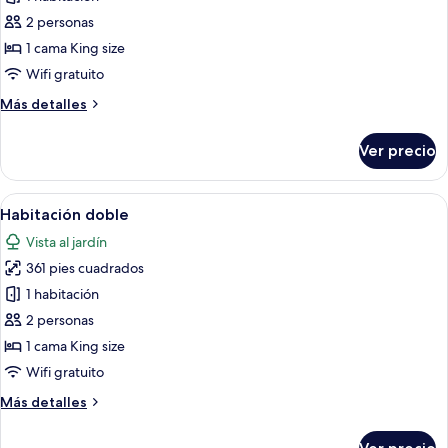
Suite
2 personas
1 cama King size
Wifi gratuito
Más
Más detalles
detalles
sobre
Ver precio
Suite
Abrir
Una habitación con una cama con dosel
4
Habitación doble
todas
Vista al jardín
las
361 pies cuadrados
fotos
de
1 habitación
Habitación
2 personas
doble
1 cama King size
Wifi gratuito
Más
Más detalles
detalles
sobre