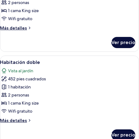
Habitación
2 personas
doble
1 cama King size
Wifi gratuito
Más
Más detalles
detalles
sobre
Ver precio
Habitación
doble
Abrir
Una habitación de hotel moderna con s
9
Habitación doble
todas
Vista al jardín
las
452 pies cuadrados
fotos
de
1 habitación
Habitación
2 personas
doble
1 cama King size
Wifi gratuito
Más
Más detalles
detalles
sobre
Ver precio
Habitación