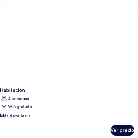
King
bed
Habitación
4 personas
Wifi gratuito
Más
Más detalles
detalles
sobre
Ver precio
Habitación