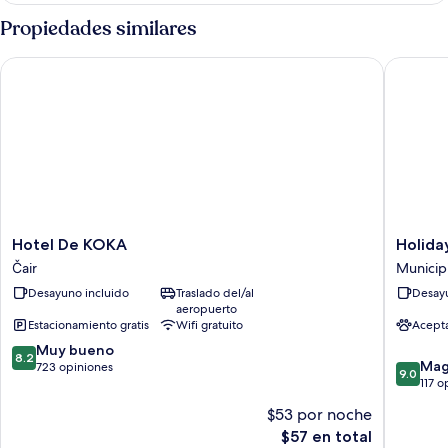
Propiedades similares
Hotel De KOKA
Holiday 
Hotel
Holiday
Hotel De KOKA
Holida
De
Inn
Čair
Municip
KOKA
Express
Desayuno incluido
Traslado del/al
Desayu
Čair
Skopje
aeropuerto
City
Estacionamiento gratis
Wifi gratuito
Acept
Centre
8.2
Muy bueno
Municip
8.2
9.0
Mag
de
723 opiniones
de
9.0
de
117 o
10,
Centar
10,
Muy
$53 por noche
Magnífi
bueno,
El
$57 en total
117
723