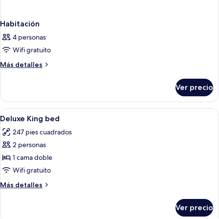
Habitación
4 personas
Wifi gratuito
Más
Más detalles
detalles
sobre
Ver precio
Habitación
Abrir
Caja de seguridad en la habitación, esc
4
Deluxe King bed
todas
247 pies cuadrados
las
2 personas
fotos
de
1 cama doble
Deluxe
Wifi gratuito
King
Más
Más detalles
bed
detalles
sobre
Ver precio
Deluxe