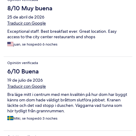
8/10 Muy buena
25 de abril de 2026
Traducir con Google
Exceptional staff. Best breakfast ever. Great location. Easy
access to the city center restaurants and shops
juan, se hospedó 6 noches
Opinión verificada
6/10 Buena
19 de julio de 2026
Traducir con Google
Bra läge mitt i centrum med men kvalitén på hur dom har byggt
känns om dom hade väldigt bråttom slutföra jobbet. Kranen
läckte och det vad stopp i duschen. Väggarna vad tunna som
hör tydligt från grannrummen.
Miki, se hospedó 3 noches