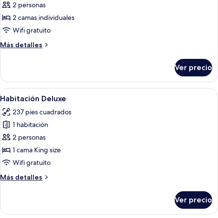
de
2 personas
Habitación
2 camas individuales
estándar
Wifi gratuito
Más
Más detalles
detalles
sobre
Ver precio
Habitación
estándar
Abrir
Habitación de hotel con una cama grand
5
Habitación Deluxe
todas
237 pies cuadrados
las
1 habitación
fotos
de
2 personas
Habitación
1 cama King size
Deluxe
Wifi gratuito
Más
Más detalles
detalles
sobre
Ver precio
Habitación
Deluxe