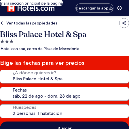
Ir a la sección principal de la página
Descargar la app
Ver todas las propiedades
Bliss Palace Hotel & Spa
Propiedad
de
Hotel con spa, cerca de Plaza de Macedonia
3.0
estrellas
Elige las fechas para ver precios
¿A dónde quieres ir?
Fechas
Huéspedes
Buscar