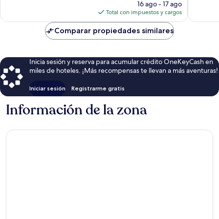
precio
opinion
16 ago - 17 ago
opiniones
actual
Total con impuestos y cargos
es
de
Comparar propiedades similares
$57
Inicia sesión y reserva para acumular crédito OneKeyCash en
miles de hoteles. ¡Más recompensas te llevan a más aventuras!
Iniciar sesión
Registrarme gratis
Información de la zona