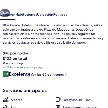
Hotel
&
erior
Siguiente
Spa
42+
Resumen
Habitaciones
Ubicación
Políticas
Bliss Palace Hotel & Spa ofrece una ubicación extraordinaria, está a
solo cinco minutos a pie de Plaza de Macedonia. Después de
refrescarte en la alberca techada, haz una pausa y regálate un
momento de relax en el spa con un masaje. Entre sus amenidades y
servicios destacan su sala de fitness y su baño de vapor.
$96 por noche
El
$102 en total
precio
9 ago - 10 ago
Alberca techada
total
Total con impuestos y cargos
es
Opiniones
Excelente
8.8
Ver las 69 opiniones
de
8.8 de 10,
$102
Servicios principales
Alberca
Desayuno incluido
Spa
Estacionamiento gratis