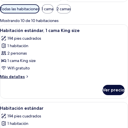
Filtros
Todas las habitaciones
1 cama
2 camas
disponibles
para
Mostrando 10 de 10 habitaciones
las
Abrir
Habitación de hotel con cama, escritorio
4
Habitación estándar, 1 cama King size
habitaciones
todas
194 pies cuadrados
las
1 habitación
fotos
de
2 personas
Habitación
1 cama King size
estándar,
Wifi gratuito
1
Más
Más detalles
cama
detalles
King
sobre
Ver precio
Habitación
size
estándar,
1
Abrir
Una habitación de hotel con dos camas, 
5
cama
Habitación estándar
todas
King
194 pies cuadrados
size
las
1 habitación
fotos