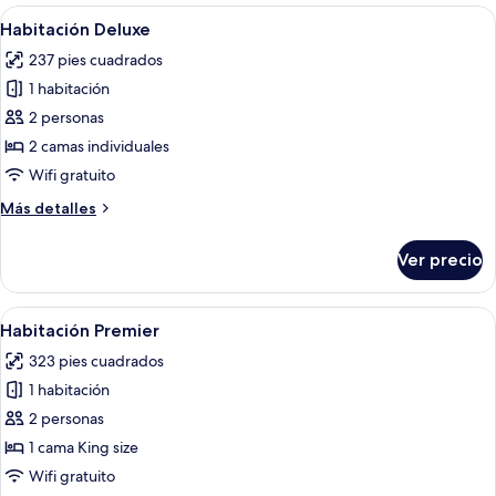
Abrir
Habitación de hotel con dos camas, min
5
Habitación Deluxe
todas
237 pies cuadrados
las
1 habitación
fotos
de
2 personas
Habitación
2 camas individuales
Deluxe
Wifi gratuito
Más
Más detalles
detalles
sobre
Ver precio
Habitación
Deluxe
Abrir
Habitación de hotel con un sofá verde
5
Habitación Premier
todas
323 pies cuadrados
las
1 habitación
fotos
de
2 personas
Habitación
1 cama King size
Premier
Wifi gratuito