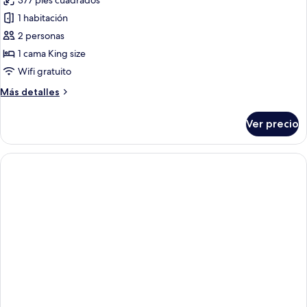
377 pies cuadrados
las
1 habitación
fotos
de
2 personas
Habitación
1 cama King size
ejecutiva
Wifi gratuito
Más
Más detalles
detalles
sobre
Ver precio
Habitación
ejecutiva