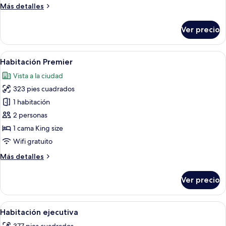
Más
Más detalles
detalles
sobre
Ver precio
Habitación
Premier
Abrir
Una habitación de hotel con cama, escrit
6
Habitación Premier
todas
Vista a la ciudad
las
323 pies cuadrados
fotos
de
1 habitación
Habitación
2 personas
Premier
1 cama King size
Wifi gratuito
Más
Más detalles
detalles
sobre
Ver precio
Habitación
Premier
Abrir
Una habitación de hotel moderna con 
7
Habitación ejecutiva
todas