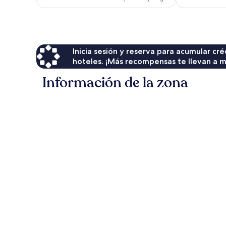
es
de
$117
Inicia sesión y reserva para acumular c
hoteles. ¡Más recompensas te llevan a m
Información de la zona