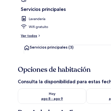
Servicios principales
Lavandería
4 habitacione
Wifi gratuito
Ver todos
Servicios principales
(3)
Opciones de habitación
Consulta la disponibilidad para estas fec
Consulta la disponibilidad para hoy ago 8 - ago 9
Consulta la d
Hoy
ago 8 - ago 9
a