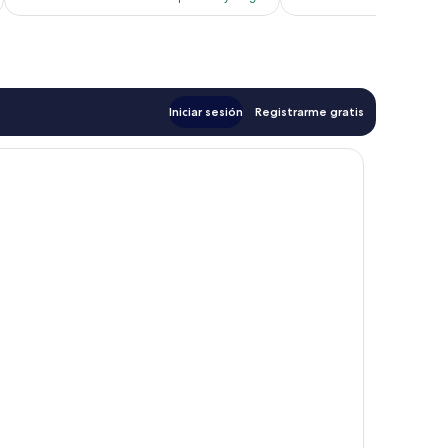
es
e
de
d
$71
$
Iniciar sesión
Registrarme gratis