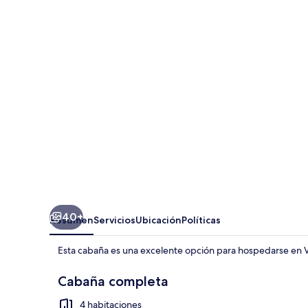
Chalet
in
Villa
Vicente
4
BR
40+
Resumen
Servicios
Ubicación
Políticas
Esta cabaña es una excelente opción para hospedarse en V
Cabaña completa
4 habitaciones