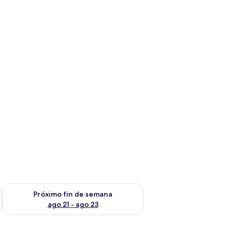
fin de semana ago 14 - ago 16
Consulta la disponibilidad para el próximo fin de semana ago
Próximo fin de semana
ago 21 - ago 23