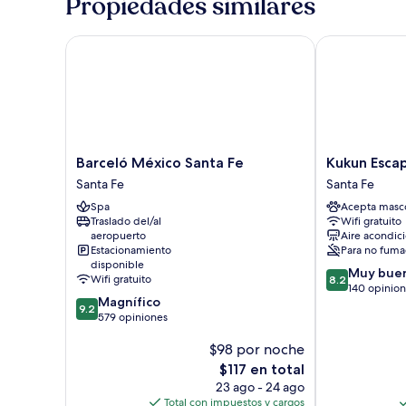
Propiedades similares
Barceló México Santa Fe
Kukun Escape
Barceló
Kukun
Barceló México Santa Fe
Kukun Esca
México
Escape
Santa Fe
Santa Fe
Santa
Santa
Spa
Acepta masc
Fe
Fe
Traslado del/al
Wifi gratuito
Santa
Santa
aeropuerto
Aire acondic
Fe
Fe
Estacionamiento
Para no fuma
disponible
8.2
Muy bue
Wifi gratuito
8.2
de
140 opinio
9.2
Magnífico
10,
9.2
de
579 opiniones
Muy
10,
bueno,
$98 por noche
Magnífico,
140
579
El
$117 en total
opiniones
opiniones
precio
23 ago - 24 ago
actual
Total con impuestos y cargos