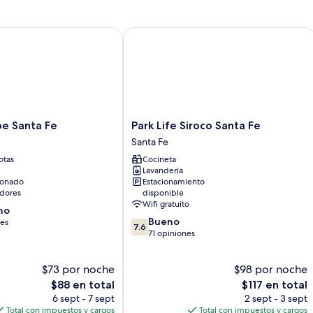
 Santa Fe
Park Life Siroco Santa Fe
Park
pe Santa Fe
Park Life Siroco Santa Fe
Life
Santa Fe
Siroco
otas
Cocineta
Santa
Lavandería
Fe
ionado
Estacionamiento
Santa
dores
disponible
Fe
Wifi gratuito
no
7.6
Bueno
nes
7.6
de
71 opiniones
10,
Bueno,
$73 por noche
$98 por noche
71
El
opiniones
El
$88 en total
$117 en total
precio
precio
6 sept - 7 sept
2 sept - 3 sept
actual
actual
Total con impuestos y cargos
Total con impuestos y cargos