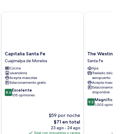
Capitalia Santa Fe
The Westin Santa Fe, M
Capitalia
The
Capitalia Santa Fe
The Westin Santa Fe
Santa
Westin
Cuajimalpa de Morelos
Santa Fe
Fe
Santa
Cocina
Spa
Cuajimalpa
Fe,
Lavandería
Traslado del/al
de
Mexico
Acepta mascotas
aeropuerto
Morelos
City
Estacionamiento gratis
Acepta mascotas
Santa
Estacionamiento
8.6
Excelente
Fe
disponible
8.6
de
105 opiniones
9.2
Magnífico
10,
9.2
de
1,003 opiniones
Excelente,
10,
105
$59 por noche
$
Magnífico,
opiniones
1,003
El
E
$71 en total
$
opiniones
precio
p
23 ago - 24 ago
actual
a
Total con impuestos y cargos
Total con 