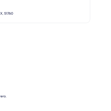
EX, 51760
ción del mapa
rero.