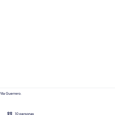
Comedor
illa Guerrero.
Tetera eléctr
10 personas