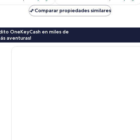
es
es
de
de
Comparar propiedades similares
$88
$117
rédito OneKeyCash en miles de
ás aventuras!