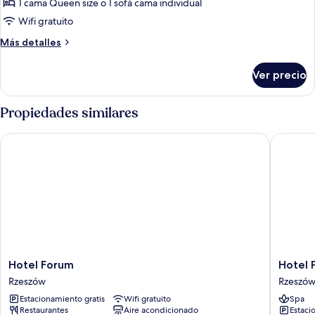
Habitación
1 cama Queen size o 1 sofá cama individual
triple
Wifi gratuito
familiar
Más
Más detalles
detalles
sobre
Ver precio
Habitación
triple
familiar
Propiedades similares
Hotel Forum
Hotel Pr
Hotel
Hotel
Hotel Forum
Hotel 
Forum
Prezyde
Rzeszów
Rzeszó
Rzeszów
Rzeszów
Estacionamiento gratis
Wifi gratuito
Spa
Restaurantes
Aire acondicionado
Estaci