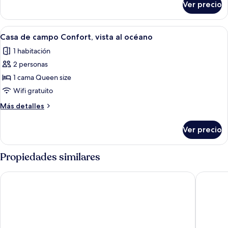
Ver precio
montaña
Casa
de
campo,
Abrir
Una habitación moderna con cama, una 
3
vista
Casa de campo Confort, vista al océano
todas
a
1 habitación
la
las
montaña
2 personas
fotos
de
1 cama Queen size
Casa
Wifi gratuito
de
Más
Más detalles
campo
detalles
Confort,
sobre
Ver precio
Casa
vista
de
al
campo
Propiedades similares
océano
Confort,
vista
Múlakot Cosy Cabins
Miðhraun
al
océano