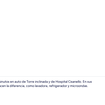
3 habitacion
utos en auto de Torre inclinada y de Hospital Cisanello. En sus
en la diferencia, como lavadora, refrigerador y microondas.
Área de sala 