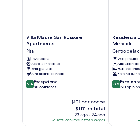
Villa
Residenza
Villa Madrè San Rossore
Residenza d
Madrè
d'Epoca
Apartments
Miracoli
San
Relais
Pisa
Centro de la c
Rossore
I
Apartments
Lavandería
Miracoli
Wifi gratuito
Acepta mascotas
Aire acondic
Pisa
Centro
Wifi gratuito
Habitaciones
de
Aire acondicionado
Para no fuma
la
9.4
8.6
Excepcional
ciudad
Excelent
9.4
8.6
de
de
80 opiniones
de
190 opinio
10,
10,
Pisa
Excepcional,
Excelente,
$101 por noche
80
190
El
$117 en total
opiniones
opiniones
precio
23 ago - 24 ago
actual
Total con impuestos y cargos
es
de
$117