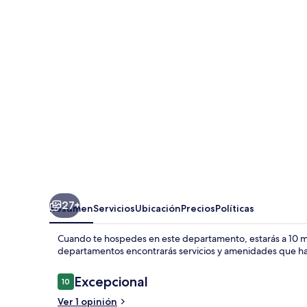
Contessa
Matilde
27+
Resumen
Servicios
Ubicación
Precios
Políticas
Cuando te hospedes en este departamento, estarás a 10 min
departamentos encontrarás servicios y amenidades que hac
Opiniones
Excepcional
10
10 de 10,
Ver 1 opinión