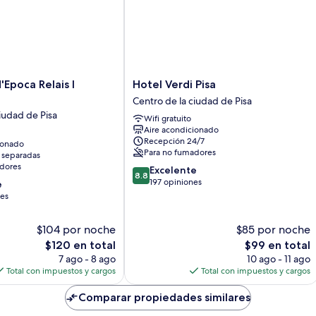
Hotel
'Epoca Relais I
Hotel Verdi Pisa
Verdi
Centro de la ciudad de Pisa
Pisa
iudad de Pisa
Wifi gratuito
Centro
Aire acondicionado
de
Recepción 24/7
ionado
la
Para no fumadores
 separadas
ciudad
dores
8.8
Excelente
de
8.8
de
197 opiniones
e
Pisa
10,
nes
Excelente,
197
$104 por noche
$85 por noche
opiniones
El
El
$120 en total
$99 en total
precio
precio
7 ago - 8 ago
10 ago - 11 ago
actual
actual
Total con impuestos y cargos
Total con impuestos y cargos
es
es
de
de
Comparar propiedades similares
$120
$99