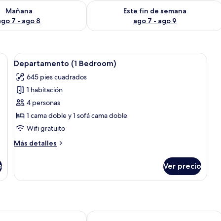
isponibilidad para mañana ago 7 - ago 8
Consulta la disponibilidad para este 
Mañana
Este fin de semana
ago 7 - ago 8
ago 7 - ago 9
de comedor redonda, sillas color turquesa, un sofá con cojines estampados y
Abrir
Una sala moderna con sofá, mesa de ce
11
Departamento (1 Bedroom)
todas
645 pies cuadrados
las
1 habitación
fotos
de
4 personas
Departamento
1 cama doble y 1 sofá cama doble
(1
Wifi gratuito
Bedroom)
Más
Más detalles
detalles
sobre
o
Ver precio
Departamento
(1
Bedroom)
oca Relais I Miracoli
Hotel Verdi Pisa