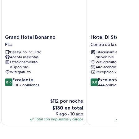
Grand
Hotel
Grand Hotel Bonanno
Hotel Di Stefano
Hotel
Di
Pisa
Centro de la ciudad de P
Bonanno
Stefano
Desayuno incluido
Estacionamiento
Pisa
Centro
Acepta mascotas
disponible
de
Estacionamiento
Wifi gratuito
la
disponible
Aire acondicionado
ciudad
Wifi gratuito
Recepción 24/7
de
8.6
8.8
Excelente
Excelente
Pisa
8.6
8.8
de
de
1,007 opiniones
444 opiniones
10,
10,
Excelente,
Excelente,
$112 por noche
$
1,007
444
opiniones
El
opiniones
E
$130 en total
$
precio
p
9 ago - 10 ago
actual
a
Total con impuestos y cargos
Total con 
es
e
de
d
$130
$