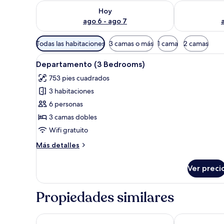
Consulta la disponibilidad para hoy ago 6 - ago 7
Consulta la d
Hoy
ago 6 - ago 7
Filtros
Todas las habitaciones
3 camas o más
1 cama
2 camas
disponibles
Abrir
Un salón moderno con una mesa 
para
16
Departamento (3 Bedrooms)
todas
las
753 pies cuadrados
las
habitaciones
3 habitaciones
fotos
de
6 personas
Departamento
3 camas dobles
(3
Wifi gratuito
Bedrooms)
Más
Más detalles
detalles
sobre
Ver preci
Departamento
(3
Bedrooms)
Propiedades similares
Villa Madrè San Rossore Apartments
Residenza d'Ep