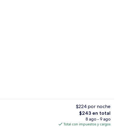
es, escritorio y tabla de planchar con plancha
3 habitaciones, escritorio y tabla de 
$224 por noche
El
$243 en total
precio
8 ago - 9 ago
de estar
Interior
total
Total con impuestos y cargos
es
de