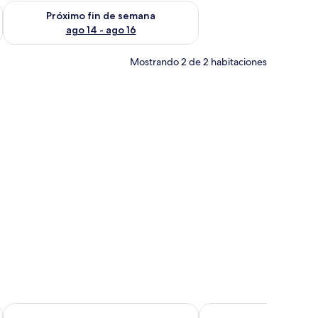
fin de semana ago 7 - ago 9
Consulta la disponibilidad para el próximo fin de semana ago 
Próximo fin de semana
ago 14 - ago 16
Mostrando 2 de 2 habitaciones
 espejos fijados a la pared.
ntro y obras de arte. Hay un comedor con sillas y una mesa. La habitación t
Grand Hotel Bonanno
Hotel Di Stefano