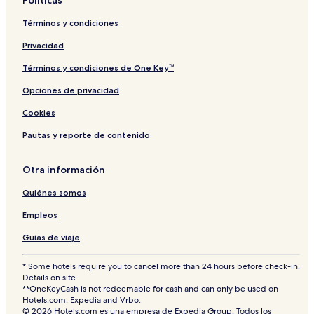
Políticas
d
e
Términos y condiciones
r
n
Privacidad
Términos y condiciones de One Key™
Opciones de privacidad
Cookies
Pautas y reporte de contenido
Otra información
Quiénes somos
Empleos
Guías de viaje
* Some hotels require you to cancel more than 24 hours before check-in.
Details on site.
**OneKeyCash is not redeemable for cash and can only be used on
Hotels.com, Expedia and Vrbo.
© 2026 Hotels.com es una empresa de Expedia Group. Todos los