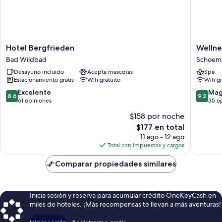
Hotel
Wellnes
Hotel Bergfrieden
Wellne
Bergfrieden
Hotel
Bad Wildbad
Schoem
Bad
Talblick
Desayuno incluido
Acepta mascotas
Spa
Wildbad
Schoem
Estacionamiento gratis
Wifi gratuito
Wifi g
8.6
9.2
Excelente
Mag
8.6
9.2
de
de
61 opiniones
35 o
10,
10,
$158 por noche
Excelente,
Magnífi
El
$177 en total
61
35
precio
opiniones
opinion
11 ago - 12 ago
actual
Total con impuestos y cargos
es
de
Comparar propiedades similares
$177
Inicia sesión y reserva para acumular crédito OneKeyCash en
miles de hoteles. ¡Más recompensas te llevan a más aventuras!