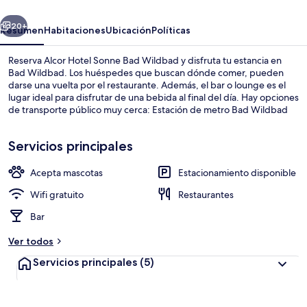
Bad
erior
Siguiente
Wildbad
20+
Resumen
Habitaciones
Ubicación
Políticas
Reserva Alcor Hotel Sonne Bad Wildbad y disfruta tu estancia en
Bad Wildbad. Los huéspedes que buscan dónde comer, pueden
darse una vuelta por el restaurante. Además, el bar o lounge es el
lugar ideal para disfrutar de una bebida al final del día. Hay opciones
de transporte público muy cerca: Estación de metro Bad Wildbad
S-Bahn está a apenas 7 minutos a pie.
Servicios principales
Acepta mascotas
Estacionamiento disponible
Vista frontal de la propiedad
Wifi gratuito
Restaurantes
Bar
Ver todos
Servicios principales
(5)