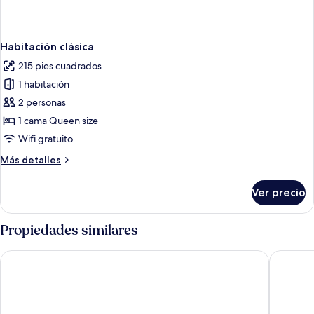
Habitación clásica
215 pies cuadrados
1 habitación
2 personas
1 cama Queen size
Wifi gratuito
Más
Más detalles
detalles
sobre
Ver precio
Habitación
clásica
Propiedades similares
Hotel Bergfrieden
Wellness