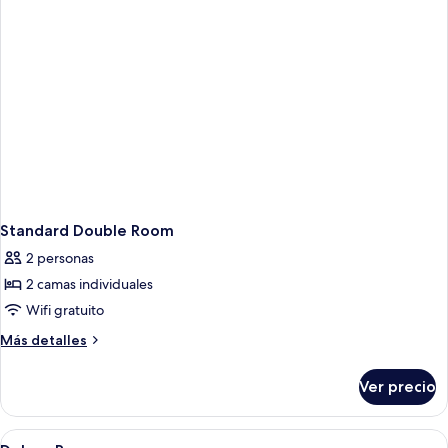
Standard Double Room
2 personas
2 camas individuales
Wifi gratuito
Más
Más detalles
detalles
sobre
Ver precio
Standard
Double
Room
Abrir
Escritorio, wifi gratis y ropa de cama
6