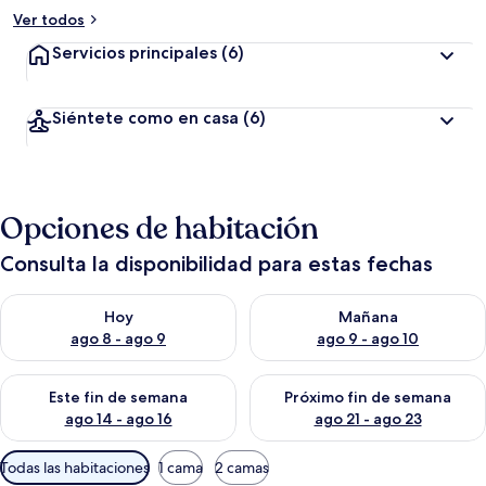
Ver todos
Servicios principales
(6)
Siéntete como en casa
(6)
Opciones de habitación
Consulta la disponibilidad para estas fechas
Consulta la disponibilidad para hoy ago 8 - ago 9
Consulta la disponibilidad pa
Hoy
Mañana
ago 8 - ago 9
ago 9 - ago 10
Consulta la disponibilidad para este fin de semana ago 14 - ag
Consulta la disponibilidad pa
Este fin de semana
Próximo fin de semana
ago 14 - ago 16
ago 21 - ago 23
Filtros
Todas las habitaciones
1 cama
2 camas
disponibles