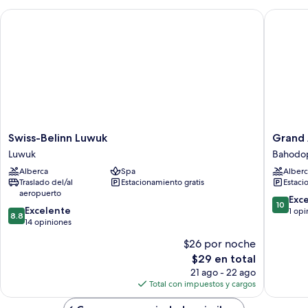
Swiss-Belinn Luwuk
Grand Au
Swiss-
Grand
Swiss-Belinn Luwuk
Grand 
Belinn
Aurel
Luwuk
Bahodo
Luwuk
Hotel
Alberca
Spa
Alberc
Luwuk
Morowal
Traslado del/al
Estacionamiento gratis
Estaci
Bahodo
aeropuerto
10.0
Exc
10
8.8
Excelente
de
1 opi
8.8
de
14 opiniones
10,
10,
Excepcio
$26 por noche
Excelente,
1
El
$29 en total
14
opinión
precio
opiniones
21 ago - 22 ago
actual
Total con impuestos y cargos
es
de