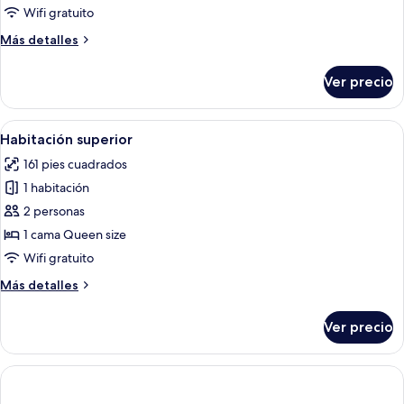
Deluxe
Wifi gratuito
Más
Más detalles
detalles
sobre
Ver precio
Habitación
Deluxe
Abrir
Una habitación de hotel con una cama 
6
Habitación superior
todas
161 pies cuadrados
las
1 habitación
fotos
de
2 personas
Habitación
1 cama Queen size
superior
Wifi gratuito
Más
Más detalles
detalles
sobre
Ver precio
Habitación
superior