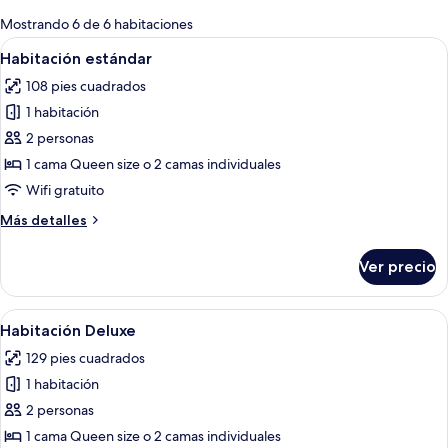
para
Mostrando 6 de 6 habitaciones
las
Abrir
Un dormitorio con cama, mesita de no
7
Habitación estándar
habitaciones
todas
108 pies cuadrados
las
1 habitación
fotos
de
2 personas
Habitación
1 cama Queen size o 2 camas individuales
estándar
Wifi gratuito
Más
Más detalles
detalles
sobre
Ver precio
Habitación
estándar
Abrir
Habitación de hotel con dos camas, un 
5
Habitación Deluxe
todas
129 pies cuadrados
las
1 habitación
fotos
de
2 personas
Habitación
1 cama Queen size o 2 camas individuales