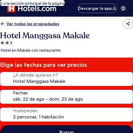
Ir a la sección principal de la página
Descargar la app
Ver todas las propiedades
Hotel Manggasa Makale
Propiedad
de
Hotel en Makale con restaurante
2.5
estrellas
Elige las fechas para ver precios
¿A dónde quieres ir?
Fechas
Huéspedes
Buscar