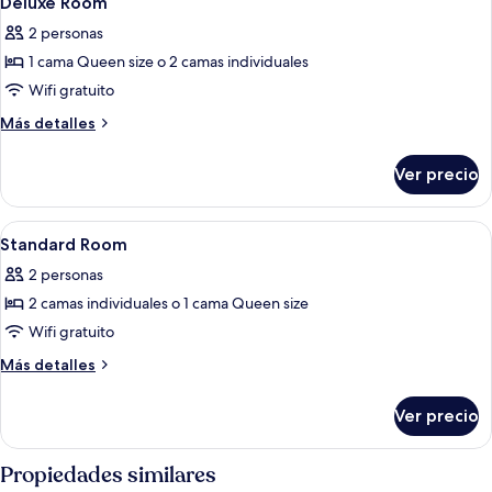
Deluxe Room
todas
2 personas
las
1 cama Queen size o 2 camas individuales
fotos
de
Wifi gratuito
Deluxe
Más
Más detalles
Room
detalles
sobre
Ver precio
Deluxe
Room
Abrir
Escritorio, wifi gratis y ropa de cama
7
Standard Room
todas
2 personas
las
2 camas individuales o 1 cama Queen size
fotos
de
Wifi gratuito
Standard
Más
Más detalles
Room
detalles
sobre
Ver precio
Standard
Room
Propiedades similares