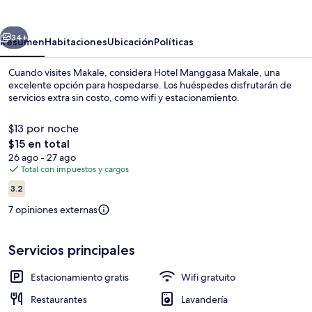
Makale
erior
Siguiente
34+
Resumen
Habitaciones
Ubicación
Políticas
Cuando visites Makale, considera Hotel Manggasa Makale, una
excelente opción para hospedarse. Los huéspedes disfrutarán de
servicios extra sin costo, como wifi y estacionamiento.
$13 por noche
El
$15 en total
precio
26 ago - 27 ago
total
Total con impuestos y cargos
es
Opiniones
Interior
3.2
de
3.2 de 10,
$15
7 opiniones externas
Servicios principales
Estacionamiento gratis
Wifi gratuito
Restaurantes
Lavandería