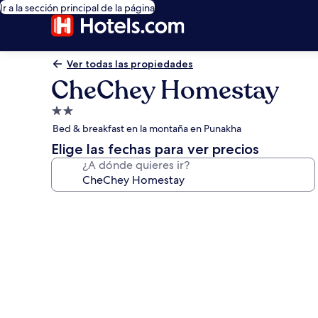
Ir a la sección principal de la página
Ver todas las propiedades
CheChey Homestay
Propiedad
de
Bed & breakfast en la montaña en Punakha
2.0
Elige las fechas para ver precios
estrellas
¿A dónde quieres ir?
Galería
de
fotos
de
CheChey
Homestay