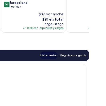
10.0
Excepcional
10
de
1 opinión
10,
$87 por noche
$
Excepcional,
El
$91 en total
1
precio
opinión
7 ago - 8 ago
actual
Total con impuestos y cargos
Total con 
es
de
$91
Iniciar sesión
Registrarme gratis