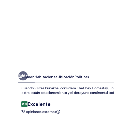
6+
Resumen
Habitaciones
Ubicación
Políticas
Cuando visites Punakha, considera CheChey Homestay, una 
extra, están estacionamiento y el desayuno continental tod
Opiniones
Excelente
8.8
8.8 de 10,
72 opiniones externas