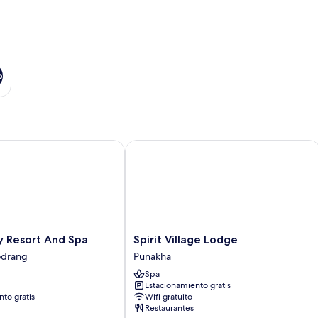
o
Resort And Spa
Spirit Village Lodge
Spirit
y Resort And Spa
Spirit Village Lodge
Village
drang
Punakha
Lodge
Spa
Punakha
Estacionamiento gratis
to gratis
Wifi gratuito
Restaurantes