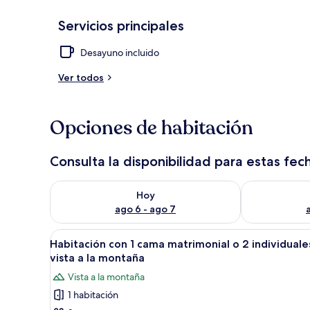
Servicios principales
Habitación
Desayuno incluido
Ver todos
Opciones de habitación
Consulta la disponibilidad para estas fec
Consulta la disponibilidad para hoy ago 6 - ago 7
Consulta la d
Hoy
ago 6 - ago 7
Abrir
Habitación
4
Habitación con 1 cama matrimonial o 2 individuale
todas
vista a la montaña
las
Vista a la montaña
fotos
1 habitación
de