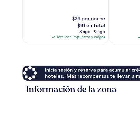
$29 por noche
El
$31 en total
precio
8 ago - 9 ago
actual
Total con impuestos y cargos
es
de
$31
Inicia sesión y reserva para acumular c
hoteles. ¡Más recompensas te llevan a m
Información de la zona