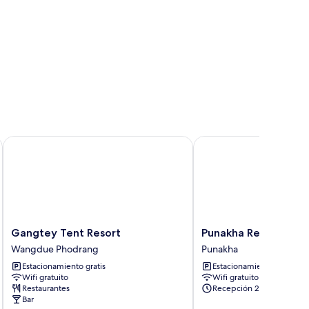
Gangtey Tent Resort
Punakha Residency Hot
Gangtey
Punakha
Gangtey Tent Resort
Punakha Residency H
Tent
Residency
Wangdue Phodrang
Punakha
Resort
Hotel
Estacionamiento gratis
Estacionamiento gratis
Wangdue
Punakha
Wifi gratuito
Wifi gratuito
Phodrang
Restaurantes
Recepción 24/7
Bar