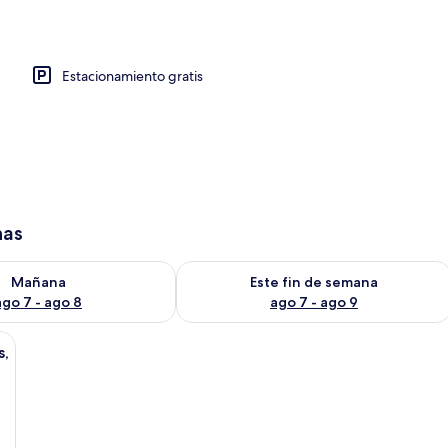
Estacionamiento gratis
has
isponibilidad para mañana ago 7 - ago 8
Consulta la disponibilidad para este 
Mañana
Este fin de semana
ago 7 - ago 8
ago 7 - ago 9
s,