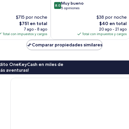
8.0
Muy bueno
8.0
de
5 opiniones
10,
$715 por noche
$38 por noche
Muy
El
El
$751 en total
$40 en total
bueno,
precio
precio
5
7 ago - 8 ago
20 ago - 21 ago
actual
actual
opiniones
Total con impuestos y cargos
Total con impuestos y cargos
es
es
de
de
Comparar propiedades similares
$751
$40
rédito OneKeyCash en miles de
ás aventuras!