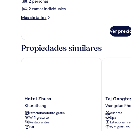
2 personas
Habitación
con
2 camas individuales
1
Más
Más detalles
cama
detalles
sobre
matrimonial
Ver preci
Habitación
o
con
2
1
Propiedades similares
individuales,
cama
matrimonial
vista
o
Hotel Zhusa
Taj Gangtey 
a
2
la
individuales,
vista
montaña
a
la
montaña
Hotel
Taj
Hotel Zhusa
Taj Gangte
Zhusa
Gangtey
Khuruthang
Wangdue Pho
Khuruthang
Resort
Estacionamiento gratis
Alberca
And
Wifi gratuito
Spa
Spa
Restaurantes
Estacionamien
Wangdue
Bar
Wifi gratuito
Phodrang