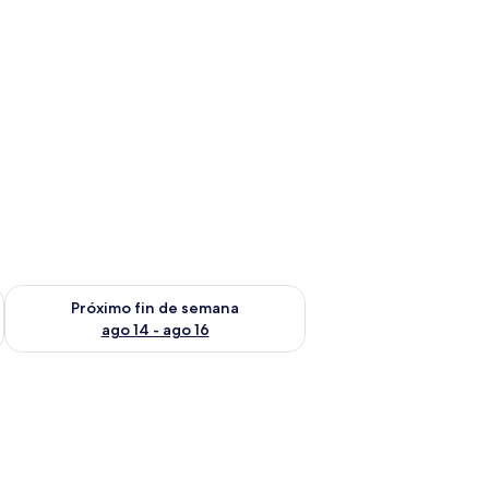
fin de semana ago 7 - ago 9
Consulta la disponibilidad para el próximo fin de semana ago 
Próximo fin de semana
ago 14 - ago 16