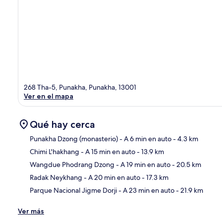
268 Tha-5, Punakha, Punakha, 13001
Ver en el mapa
Qué hay cerca
Punakha Dzong (monasterio)
- A 6 min en auto
- 4.3 km
Chimi L'hakhang
- A 15 min en auto
- 13.9 km
Sec
Wangdue Phodrang Dzong
- A 19 min en auto
- 20.5 km
Radak Neykhang
- A 20 min en auto
- 17.3 km
Parque Nacional Jigme Dorji
- A 23 min en auto
- 21.9 km
Ver más