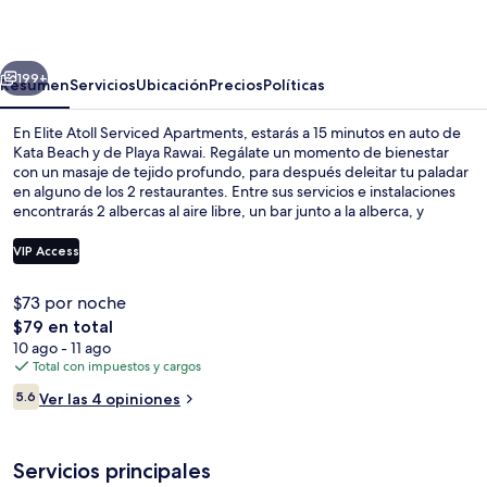
Serviced
Apartments
erior
Siguiente
199+
Resumen
Servicios
Ubicación
Precios
Políticas
En Elite Atoll Serviced Apartments, estarás a 15 minutos en auto de
Kata Beach y de Playa Rawai. Regálate un momento de bienestar
con un masaje de tejido profundo, para después deleitar tu paladar
en alguno de los 2 restaurantes. Entre sus servicios e instalaciones
encontrarás 2 albercas al aire libre, un bar junto a la alberca, y
habitaciones con cocina y lavadora/secadora.
VIP Access
$73 por noche
2 albercas al aire libre
El
$79 en total
precio
10 ago - 11 ago
total
Total con impuestos y cargos
es
Opiniones
5.6
Ver las 4 opiniones
de
5.6 de 10,
$79
Servicios principales