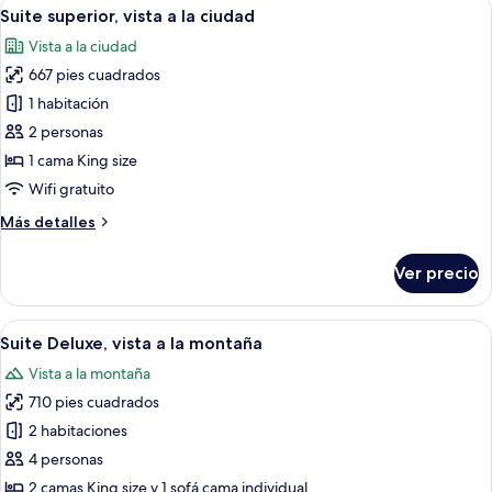
Abrir
Una habitación de hotel moderna con 
18
a
Suite superior, vista a la ciudad
todas
la
Vista a la ciudad
montaña
las
667 pies cuadrados
fotos
de
1 habitación
Suite
2 personas
superior,
1 cama King size
vista
Wifi gratuito
a
Más
Más detalles
la
detalles
ciudad
sobre
Ver precio
Suite
superior,
vista
Abrir
Habitación de hotel moderna con una c
26
a
Suite Deluxe, vista a la montaña
todas
la
Vista a la montaña
ciudad
las
710 pies cuadrados
fotos
de
2 habitaciones
Suite
4 personas
Deluxe,
2 camas King size y 1 sofá cama individual