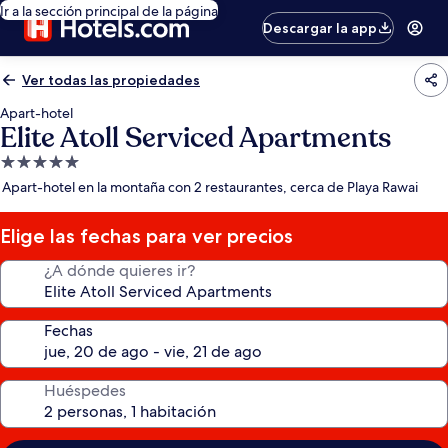
Ir a la sección principal de la página
Descargar la app
Ver todas las propiedades
Apart-hotel
Elite Atoll Serviced Apartments
Propiedad
de
Apart-hotel en la montaña con 2 restaurantes, cerca de Playa Rawai
5.0
estrellas
Elige las fechas para ver precios
¿A dónde quieres ir?
Fechas
Huéspedes