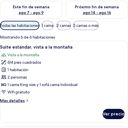
Consulta la disponibilidad para este fin de semana ago 7 - ag
Consulta la disponibilidad par
Este fin de semana
Próximo fin de semana
ago 7 - ago 9
ago 14 - ago 16
Filtros
Todas las habitaciones
1 cama
2 camas
3 camas o más
disponibles
para
Mostrando 6 de 6 habitaciones
las
Abrir
Habitación de hotel moderna con una c
14
Suite estándar, vista a la montaña
habitaciones
todas
Vista a la montaña
las
614 pies cuadrados
fotos
de
1 habitación
Suite
2 personas
estándar,
1 cama King size y 1 sofá cama individual
vista
Wifi gratuito
a
Más
Más detalles
la
detalles
montaña
sobre
Ver precio
Suite
estándar,
vista