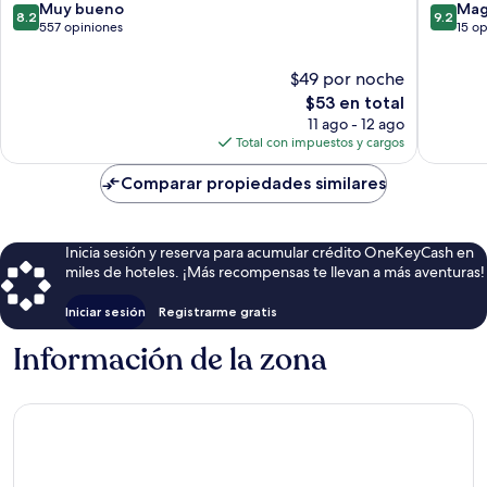
Rawai
8.2
9.2
Muy bueno
Mag
8.2
9.2
de
de
557 opiniones
15 o
10,
10,
Muy
Magnífi
$49 por noche
bueno,
15
El
$53 en total
557
opinion
precio
11 ago - 12 ago
opiniones
actual
Total con impuestos y cargos
es
de
Comparar propiedades similares
$53
Inicia sesión y reserva para acumular crédito OneKeyCash en
miles de hoteles. ¡Más recompensas te llevan a más aventuras!
Iniciar sesión
Registrarme gratis
Información de la zona