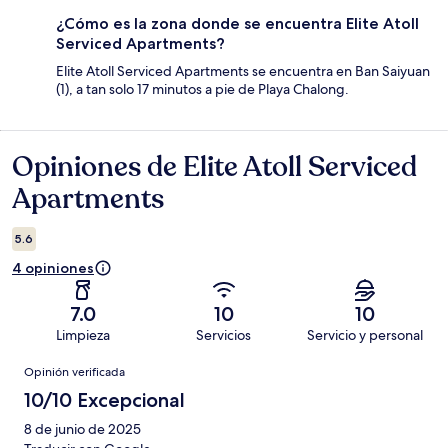
¿Cómo es la zona donde se encuentra Elite Atoll
Serviced Apartments?
Elite Atoll Serviced Apartments se encuentra en Ban Saiyuan
(1), a tan solo 17 minutos a pie de Playa Chalong.
Opiniones de Elite Atoll Serviced
Opiniones
Apartments
5.6
4 opiniones
7.0
10
10
Limpieza
Servicios
Servicio y personal
Opiniones
Opinión verificada
10/10 Excepcional
8 de junio de 2025