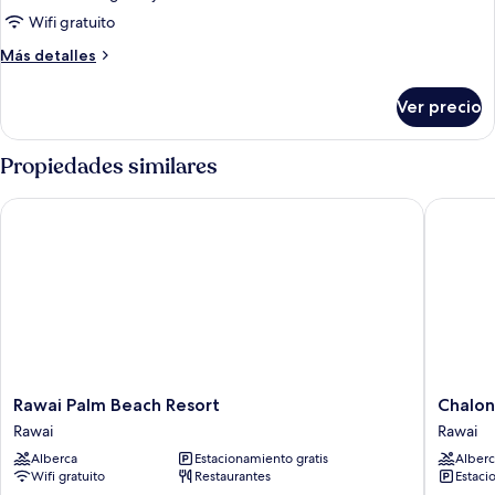
lujo,
Wifi gratuito
vista
Más
Más detalles
al
detalles
océano
sobre
Ver precio
Penthouse
de
lujo,
Propiedades similares
vista
al
Rawai Palm Beach Resort
Chalong 
océano
Rawai
Chalong
Rawai Palm Beach Resort
Chalon
Palm
Marina
Rawai
Rawai
Beach
Bay
Alberca
Estacionamiento gratis
Alberc
Resort
View
Wifi gratuito
Restaurantes
Estaci
Rawai
Phuket