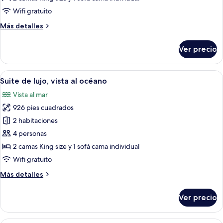
vista
Wifi gratuito
a
Más
Más detalles
la
detalles
montaña
sobre
Ver precio
Suite
Deluxe,
vista
Abrir
Habitación de hotel moderna con una
36
a
Suite de lujo, vista al océano
todas
la
Vista al mar
montaña
las
926 pies cuadrados
fotos
de
2 habitaciones
Suite
4 personas
de
2 camas King size y 1 sofá cama individual
lujo,
Wifi gratuito
vista
Más
Más detalles
al
detalles
océano
sobre
Ver precio
Suite
de
lujo,
Una sala moderna con un sofá blanco c