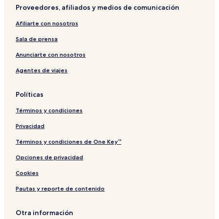
o
e
n
c
i
l
Proveedores, afiliados y medios de comunicación
o
t
d
e
d
a
l
o
b
G
s
Afiliarte con nosotros
,
t
y
a
F
e
B
r
Sala de prensa
u
l
r
d
l
R
o
e
Anunciarte con nosotros
l
a
w
n
Agentes de viajes
S
w
n
V
t
a
S
i
a
i
t
l
Políticas
f
P
a
l
f
h
r
a
Términos y condiciones
,
u
l
2
C
k
i
Privacidad
h
e
n
e
t
g
Términos y condiciones de One Key™
f
Opciones de privacidad
a
n
Cookies
d
B
Pautas y reporte de contenido
r
e
a
Otra información