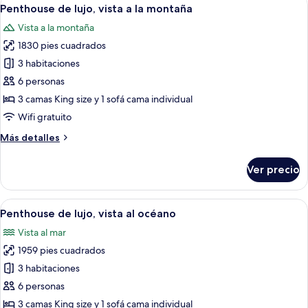
Abrir
43
vista
Penthouse de lujo, vista a la montaña
todas
al
Vista a la montaña
océano
las
1830 pies cuadrados
fotos
de
3 habitaciones
Penthouse
6 personas
de
3 camas King size y 1 sofá cama individual
lujo,
Wifi gratuito
vista
Más
Más detalles
a
detalles
la
sobre
Ver precio
montaña
Penthouse
de
lujo,
Abrir
Una sala de estar moderna con una mesa
32
vista
Penthouse de lujo, vista al océano
todas
a
Vista al mar
la
las
montaña
1959 pies cuadrados
fotos
de
3 habitaciones
Penthouse
6 personas
de
3 camas King size y 1 sofá cama individual