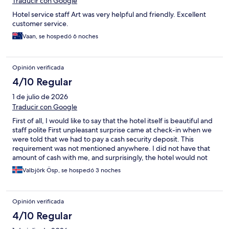
Traducir con Google
Hotel service staff Art was very helpful and friendly. Excellent
customer service.
Vaan, se hospedó 6 noches
Opinión verificada
4/10 Regular
1 de julio de 2026
Traducir con Google
First of all, I would like to say that the hotel itself is beautiful and
staff polite First unpleasant surprise came at check-in when we
were told that we had to pay a cash security deposit. This
requirement was not mentioned anywhere. I did not have that
amount of cash with me, and surprisingly, the hotel would not
accept a credit card for the deposit. After some discussion, the
Valbjörk Ösp, se hospedó 3 noches
staff kindly agreed to accept the smaller amount of cash that I
had with me, and I also had to leave my passport as security until
check-out. In the room contains a detailed price list for stains on
Opinión verificada
towels and bed linen, broken cutlery I would have expected a
credit card deposit to be a much safer and more practical
4/10 Regular
solution for both the hotel and its guests. Another major