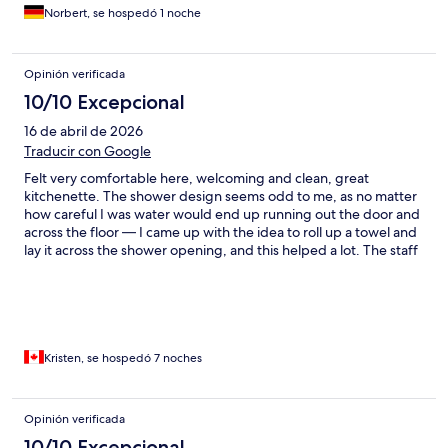
Norbert, se hospedó 1 noche
Opinión verificada
10/10 Excepcional
16 de abril de 2026
Traducir con Google
Felt very comfortable here, welcoming and clean, great
kitchenette. The shower design seems odd to me, as no matter
how careful I was water would end up running out the door and
across the floor — I came up with the idea to roll up a towel and
lay it across the shower opening, and this helped a lot. The staff
was very friendly and kind. Impressively fast wifi. I do wish there
was a light installed outside by the back door, as it felt a bit
uncomfortable coming in late at night in the dark. I purchased
the breakfast one day because all the shops were closed; it felt a
bit pricey at €20 but there was good variety and everything was
tasty. Would definitely recommend.
Kristen, se hospedó 7 noches
Opinión verificada
10/10 Excepcional