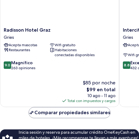
Radisson
Intercit
Radisson Hotel Graz
Interc
Hotel
Graz
Gries
Gries
Graz
Gries
Acepta mascotas
Wifi gratuito
Acept
Gries
Restaurantes
Habitaciones
conectadas disponibles
Wifi g
9.0
8.8
Magnífico
Exc
9.0
8.8
de
de
263 opiniones
432 
10,
10,
Magnífico,
Excelent
$85 por noche
263
432
El
$99 en total
opiniones
opinion
precio
10 ago - 11 ago
actual
Total con impuestos y cargos
es
de
Comparar propiedades similares
$99
Inicia sesión y reserva para acumular crédito OneKeyCash en
miles de hoteles. ¡Más recompensas te llevan a más aventuras!