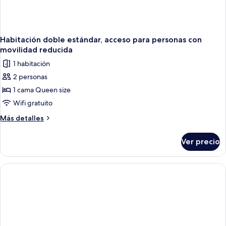
Habitación doble estándar, acceso para personas con
movilidad reducida
1 habitación
2 personas
1 cama Queen size
Wifi gratuito
Más
Más detalles
detalles
sobre
Ver precio
Habitación
doble
estándar,
acceso
para
personas
con
movilidad
reducida