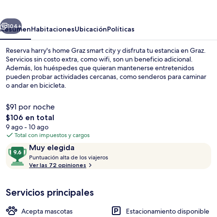
Graz
smart
erior
Siguiente
city
104+
Resumen
Habitaciones
Ubicación
Políticas
Reserva harry's home Graz smart city y disfruta tu estancia en Graz.
Servicios sin costo extra, como wifi, son un beneficio adicional.
Además, los huéspedes que quieran mantenerse entretenidos
pueden probar actividades cercanas, como senderos para caminar
o andar en bicicleta.
$91 por noche
El
$106 en total
precio
9 ago - 10 ago
Desayuno buffet todos los días (con c
total
Total con impuestos y cargos
es
Opiniones
9.6
Muy elegida
de
P
de
Puntuación alta de los viajeros
$106
u
Ver las 72 opiniones
10,
n
Muy
t
elegida
Servicios principales
u
a
c
Acepta mascotas
Estacionamiento disponible