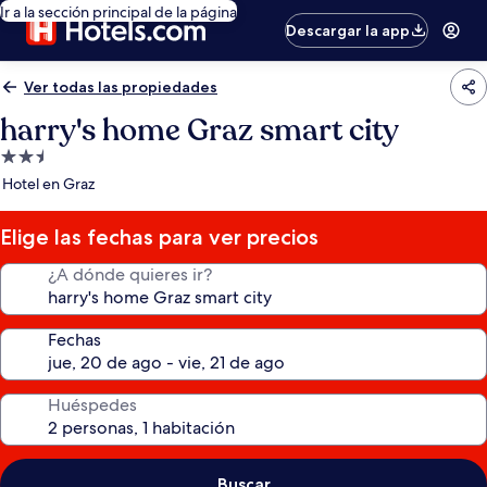
Ir a la sección principal de la página
Descargar la app
Ver todas las propiedades
harry's home Graz smart city
Propiedad
de
Hotel en Graz
2.5
estrellas
Elige las fechas para ver precios
¿A dónde quieres ir?
Fechas
Huéspedes
Buscar