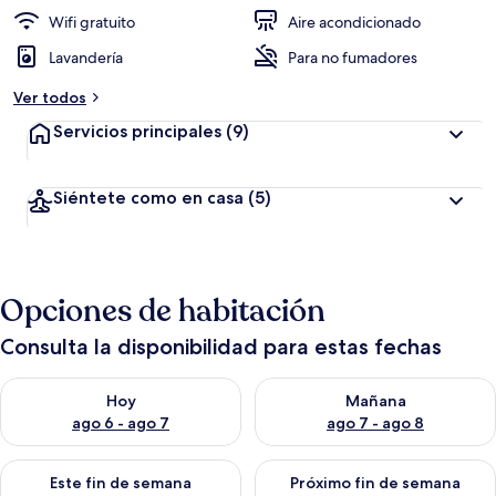
i
ó
Wifi gratuito
Aire acondicionado
n
Lavandería
Para no fumadores
a
Ver todos
l
t
Servicios principales
(9)
a
d
Siéntete como en casa
(5)
e
l
o
s
Opciones de habitación
v
i
Consulta la disponibilidad para estas fechas
a
j
Consulta la disponibilidad para hoy ago 6 - ago 7
Consulta la disponibilidad pa
e
Hoy
Mañana
r
ago 6 - ago 7
ago 7 - ago 8
o
s
Consulta la disponibilidad para este fin de semana ago 7 - ag
Consulta la disponibilidad par
Este fin de semana
Próximo fin de semana