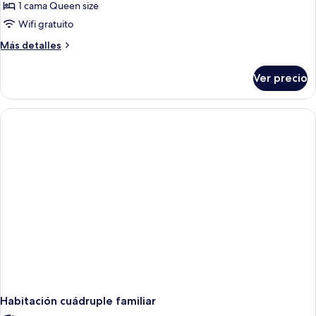
Estudio
1 cama Queen size
estándar
Wifi gratuito
Más
Más detalles
detalles
sobre
Ver precio
Estudio
estándar
Habitación cuádruple familiar