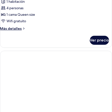
1 habitación
4 personas
1 cama Queen size
Wifi gratuito
Más
Más detalles
detalles
sobre
Ver precio
Habitación
cuádruple
familiar