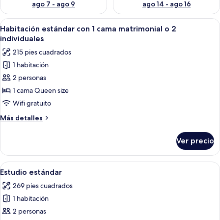
ago 7 - ago 9
ago 14 - ago 16
Abrir
Habitación de hotel con dos camas, un e
2
Habitación estándar con 1 cama matrimonial o 2
todas
individuales
las
215 pies cuadrados
fotos
1 habitación
de
2 personas
Habitación
estándar
1 cama Queen size
con
Wifi gratuito
1
Más
Más detalles
cama
detalles
matrimonial
sobre
Ver precio
Habitación
o
estándar
2
con
Abrir
Una habitación de hotel moderna con 
individuales
3
1
Estudio estándar
todas
cama
269 pies cuadrados
matrimonial
las
o
1 habitación
fotos
2
de
2 personas
individuales