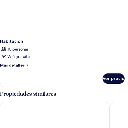
Habitación
10 personas
Wifi gratuito
Más
Más detalles
detalles
sobre
Ver precio
Habitación
Propiedades similares
Radisson Hotel Graz
Intercit