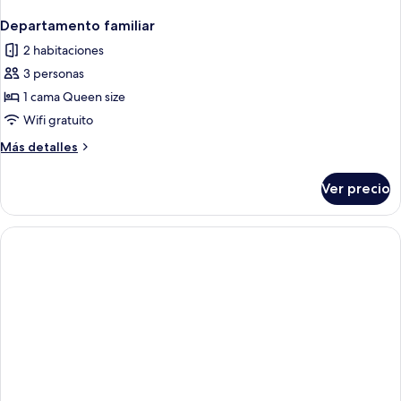
Departamento familiar
2 habitaciones
3 personas
1 cama Queen size
Wifi gratuito
Más
Más detalles
detalles
sobre
Ver precio
Departamento
familiar