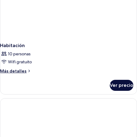
Habitación
10 personas
Wifi gratuito
Más
Más detalles
detalles
sobre
Ver precio
Habitación