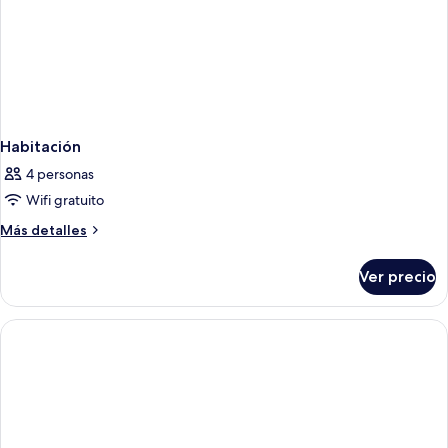
Habitación
4 personas
Wifi gratuito
Más
Más detalles
detalles
sobre
Ver precio
Habitación