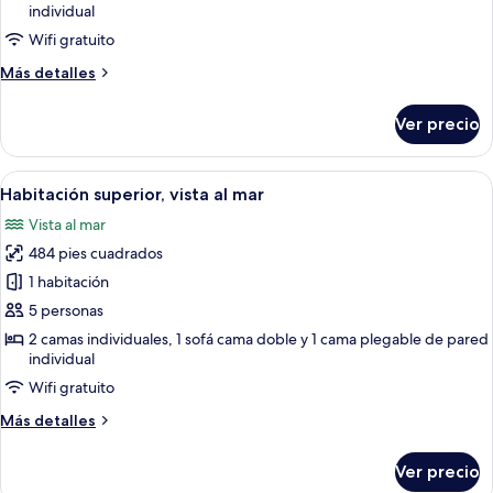
individual
superior
Wifi gratuito
Más
Más detalles
detalles
sobre
Ver precio
Habitación
superior
Abrir
Habitación de hotel con dos camas ind
13
Habitación superior, vista al mar
todas
Vista al mar
las
484 pies cuadrados
fotos
de
1 habitación
Habitación
5 personas
superior,
2 camas individuales, 1 sofá cama doble y 1 cama plegable de pared
vista
individual
al
Wifi gratuito
mar
Más
Más detalles
detalles
sobre
Ver precio
Habitación