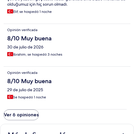
aracımızı hergün baska bir sokağa parketmek zorunda kaldık. Hiç
olduğumuz için hiç sorun olmadı.
mi iyi yönü yok elbette var Denize yürüyerek 1 dakika da
gidiyorsunuz halk plajı var ama bı konakladığımizda içmeler
Elif, se hospedó 1 noche
plajinida kanalizasyon taştığı ve suya karıştığı ulusal haberlere
konu olunca malesef bu imkandan da faydalanamadik. Tekrar
Marmaris e gelirsem bu konaklama yerini tercih etmem
Opinión verificada
8/10 Muy buena
30 de julio de 2026
Ibrahim, se hospedó 3 noches
Opinión verificada
8/10 Muy buena
29 de julio de 2025
Se hospedó 1 noche
Ver 6 opiniones