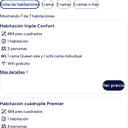
Filtros
Todas las habitaciones
1 cama
2 camas
3 camas o más
disponibles
para
Mostrando 7 de 7 habitaciones
las
Abrir
Una sala de estar moderna con una pue
6
Habitación triple Confort
habitaciones
todas
484 pies cuadrados
las
1 habitación
fotos
de
3 personas
Habitación
1 cama Queen size y 1 sofá cama individual
triple
Wifi gratuito
Confort
Más
Más detalles
detalles
sobre
Ver precio
Habitación
triple
Confort
Abrir
Una sala de estar moderna con un sofá
8
Habitación cuádruple Premier
todas
484 pies cuadrados
las
1 habitación
fotos
de
4 personas