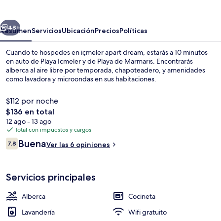
dream
erior
Siguiente
48+
Resumen
Servicios
Ubicación
Precios
Políticas
Cuando te hospedes en içmeler apart dream, estarás a 10 minutos
en auto de Playa Icmeler y de Playa de Marmaris. Encontrarás
alberca al aire libre por temporada, chapoteadero, y amenidades
como lavadora y microondas en sus habitaciones.
$112 por noche
El
$136 en total
precio
12 ago - 13 ago
total
Total con impuestos y cargos
Vista del balcón
es
Opiniones
Buena
7.8
Ver las 6 opiniones
de
7.8 de 10,
$136
Servicios principales
Alberca
Cocineta
Lavandería
Wifi gratuito