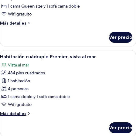
Habitación
1 cama Queen size y 1 sofá cama doble
cuádruple
Wifi gratuito
Premier
Más
Más detalles
detalles
sobre
Ver precio
Habitación
cuádruple
Premier
Abrir
Una sala moderna con un sofá, una me
9
Habitación cuádruple Premier, vista al mar
todas
Vista al mar
las
484 pies cuadrados
fotos
de
1 habitación
Habitación
4 personas
cuádruple
1 cama doble y 1 sofá cama doble
Premier,
Wifi gratuito
vista
Más
Más detalles
al
detalles
mar
sobre
Ver precio
Habitación
cuádruple