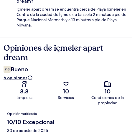
dream?
Içmeler apart dream se encuentra cerca de Playa Icmeler en
Centro de la ciudad de İçmeler, a tan solo 2 minutos a pie de
Parque Nacional Marmaris y a 13 minutos a pie de Playa
Nirvana.
Opiniones de içmeler apart
Opiniones
dream
Bueno
7.8
6 opiniones
8.8
10
10
Limpieza
Servicios
Condiciones de la
propiedad
Opiniones
Opinión verificada
10/10 Excepcional
30 de agosto de 2025