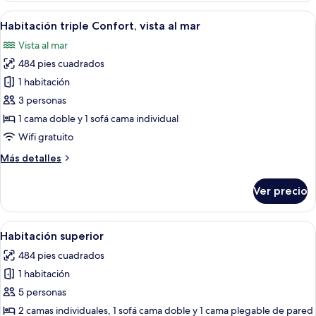
Premier,
Abrir
Una sala de estar moderna con una pue
8
vista
Habitación triple Confort, vista al mar
todas
al
Vista al mar
mar
las
484 pies cuadrados
fotos
de
1 habitación
Habitación
3 personas
triple
1 cama doble y 1 sofá cama individual
Confort,
Wifi gratuito
vista
Más
Más detalles
al
detalles
mar
sobre
Ver precio
Habitación
triple
Confort,
Abrir
Habitación de hotel con dos camas ind
11
vista
Habitación superior
todas
al
484 pies cuadrados
mar
las
1 habitación
fotos
de
5 personas
Habitación
2 camas individuales, 1 sofá cama doble y 1 cama plegable de pared