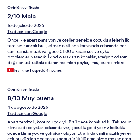
Opinión verificada
2/10 Mala
16 de julio de 2026
Traducir con Google
Öncelikle apart pansiyon ve oteller genelde çocuklu ailelerin ilk
tercihidir ancak bu işletmenin altında karşısında arkasında bar
canlı cansız müzik var gece 01:00 e kadar ses ve uyku
problemleri yaşadık. İkinci olarak sizin konaklayacağıniz odanın
değil en üst kattaki odanın resimleri paylaşılmış, bu resimlere
bakarak aldatiliyorsunuz. Üçüncü olarak kullanılan malzemeler
Tevfik, se hospedó 4 noches
eşyalar 3. Sınıf çok kalitesiz yataklar sert ve gacir gacir siz uykuda
dönerken eşiniz yanınızda sesten uyanır o kadar sesli. Dördüncü
olarak bizim kaldiğimiz kat 1. Kat odaları güvenlik olarakta
Opinión verificada
problemliydi alttaki işyerleri çikma yapmiş ve uzatma çatıları sizin
oda balkonunuz önünde, bir balkondan diğer odaların
8/10 Muy buena
balkonuna yürüyerek geçilebiliyor. İlk girişte resepsiyon yok tek
4 de agosto de 2026
bir yaşça ileri bir amca size oda anahtarınızı veriyor ondan sonra
herkes kendi yoluna malesef. Ödenen ücretle alınan hizmet
Traducir con Google
dengesinde çok problem var. Oda 5 kişilik olarak gözüküyor ama
Apart temizdi , konumu çok iyi . Biz 1 gece konakladık . Tek sorun
4 kişilik salon mutfak bölümünde uydurma bir açılabilir benc var
klima sadece yatak odasında var, çocuklu geldiyseniz koltuklu
ama açilinca yer yatağı gibi oluyor ayrıca temizde değildi biz
odada klima yok ve çok sıcak oluyor. Etrafında canlı müzikli yerler
kullanamadik. İşletme çevresinde park problemi fazlasıyla var
çok bu yüzden geç saate kadar gürültülü ama bizde mekanlarda