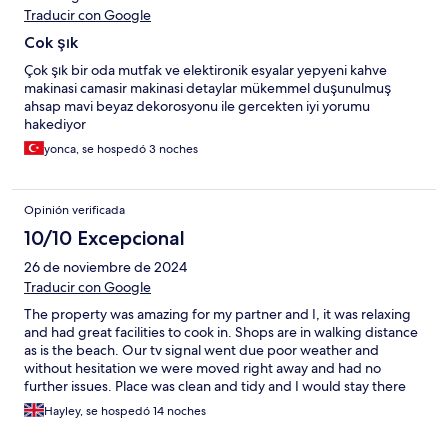
Traducir con Google
Cok şık
Çok şık bir oda mutfak ve elektironik esyalar yepyeni kahve
makinasi camasir makinasi detaylar mükemmel duşunulmuş
ahsap mavi beyaz dekorosyonu ile gercekten iyi yorumu
hakediyor
yonca, se hospedó 3 noches
Opinión verificada
10/10 Excepcional
26 de noviembre de 2024
Traducir con Google
The property was amazing for my partner and I, it was relaxing
and had great facilities to cook in. Shops are in walking distance
as is the beach. Our tv signal went due poor weather and
without hesitation we were moved right away and had no
further issues. Place was clean and tidy and I would stay there
again. Thank you
Hayley, se hospedó 14 noches