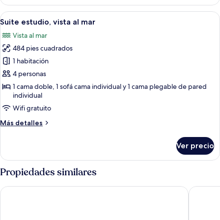
superior,
vista
Abrir
Una sala de estar moderna con un sof
13
al
Suite estudio, vista al mar
todas
mar
Vista al mar
las
484 pies cuadrados
fotos
de
1 habitación
Suite
4 personas
estudio,
1 cama doble, 1 sofá cama individual y 1 cama plegable de pared
vista
individual
al
Wifi gratuito
mar
Más
Más detalles
detalles
sobre
Ver precio
Suite
estudio,
vista
Propiedades similares
al
mar
Avlu 4 Apart Hotel
double 