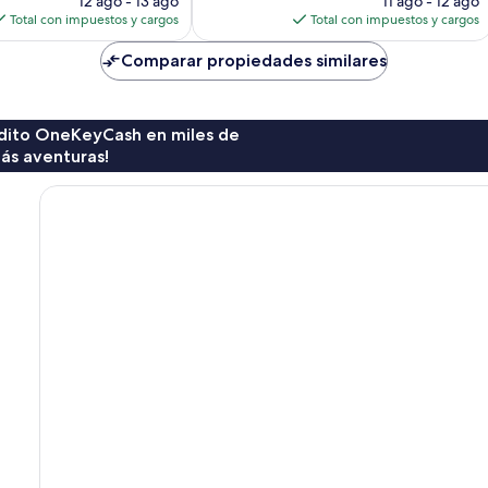
12 ago - 13 ago
11 ago - 12 ago
actual
actual
Total con impuestos y cargos
Total con impuestos y cargos
es
es
de
de
Comparar propiedades similares
$157
$99
rédito OneKeyCash en miles de
ás aventuras!