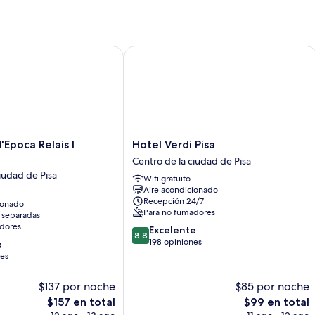
oca Relais I Miracoli
Hotel Verdi Pisa
Hotel
'Epoca Relais I
Hotel Verdi Pisa
Verdi
Centro de la ciudad de Pisa
Pisa
iudad de Pisa
Wifi gratuito
Centro
Aire acondicionado
de
Recepción 24/7
ionado
la
Para no fumadores
 separadas
ciudad
dores
8.8
Excelente
de
8.8
de
198 opiniones
e
Pisa
10,
nes
Excelente,
198
$137 por noche
$85 por noche
opiniones
El
El
$157 en total
$99 en total
precio
precio