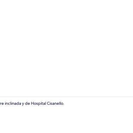
3 habitacion
e inclinada y de Hospital Cisanello.
3 habitacion