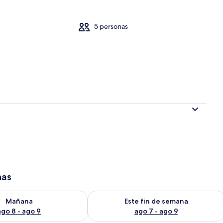
5 personas
es
has
isponibilidad para mañana ago 8 - ago 9
Consulta la disponibilidad para este 
Mañana
Este fin de semana
ago 8 - ago 9
ago 7 - ago 9