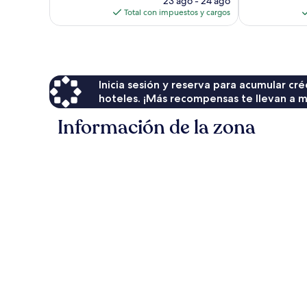
23 ago - 24 ago
actual
Total con impuestos y cargos
es
de
$117
Inicia sesión y reserva para acumular c
hoteles. ¡Más recompensas te llevan a m
Información de la zona