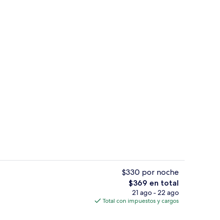
es
3 habitaciones
$330 por noche
El
$369 en total
precio
21 ago - 22 ago
es
3 habitaciones
total
Total con impuestos y cargos
es
de