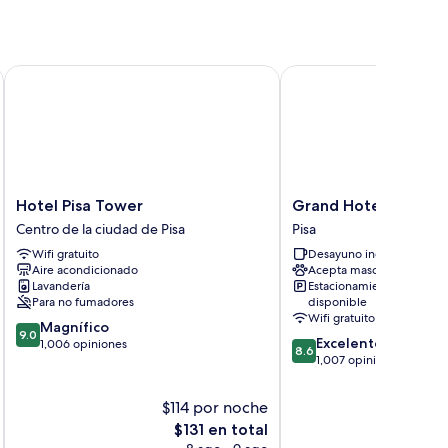
Hotel Pisa Tower
Grand Hotel Bonanno
Hotel
Grand
Hotel Pisa Tower
Grand Hotel Bonann
Pisa
Hotel
Centro de la ciudad de Pisa
Pisa
Tower
Bonanno
Wifi gratuito
Desayuno incluido
Centro
Pisa
Aire acondicionado
Acepta mascotas
de
Lavandería
Estacionamiento
la
Para no fumadores
disponible
ciudad
Wifi gratuito
9.0
Magnífico
de
9.0
8.6
Excelente
de
1,006 opiniones
Pisa
8.6
de
1,007 opiniones
10,
10,
Magnífico,
Excelente,
1,006
$114 por noche
$
1,007
opiniones
El
$131 en total
opiniones
precio