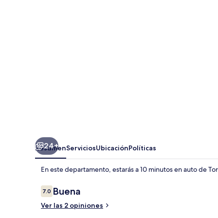
in
Pisa
24+
Resumen
Servicios
Ubicación
Políticas
En este departamento, estarás a 10 minutos en auto de Torr
Opiniones
Buena
7.0
7.0 de 10,
Ver las 2 opiniones