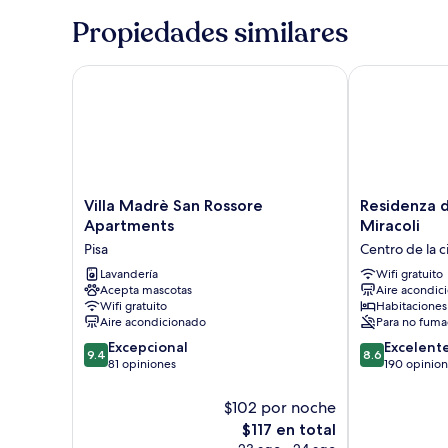
Propiedades similares
Villa Madrè San Rossore Apartments
Residenza d'Ep
Villa
Residenza
Villa Madrè San Rossore
Residenza d
Madrè
d'Epoca
Apartments
Miracoli
San
Relais
Pisa
Centro de la c
Rossore
I
Apartments
Lavandería
Miracoli
Wifi gratuito
Acepta mascotas
Aire acondic
Pisa
Centro
Wifi gratuito
Habitaciones
de
Aire acondicionado
Para no fuma
la
9.4
8.6
Excepcional
ciudad
Excelent
9.4
8.6
de
de
81 opiniones
de
190 opinio
10,
10,
Pisa
Excepcional,
Excelente,
$102 por noche
81
190
El
$117 en total
opiniones
opiniones
precio