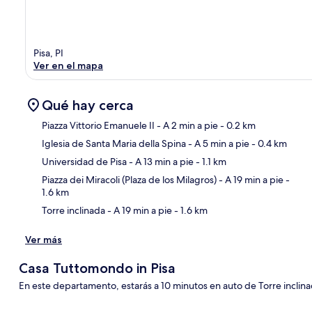
Pisa, PI
Ver en el mapa
Qué hay cerca
Piazza Vittorio Emanuele II
- A 2 min a pie
- 0.2 km
Iglesia de Santa Maria della Spina
- A 5 min a pie
- 0.4 km
Sec
Universidad de Pisa
- A 13 min a pie
- 1.1 km
Piazza dei Miracoli (Plaza de los Milagros)
- A 19 min a pie
-
1.6 km
Torre inclinada
- A 19 min a pie
- 1.6 km
Ver más
Casa Tuttomondo in Pisa
En este departamento, estarás a 10 minutos en auto de Torre inclinad