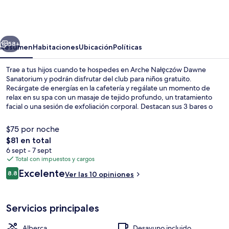
Nałęczów
Dawne
Sanatorium
erior
Siguiente
58+
Resumen
Habitaciones
Ubicación
Políticas
Trae a tus hijos cuando te hospedes en Arche Nałęczów Dawne
Sanatorium y podrán disfrutar del club para niños gratuito.
Recárgate de energías en la cafetería y regálate un momento de
relax en su spa con un masaje de tejido profundo, un tratamiento
facial o una sesión de exfoliación corporal. Destacan sus 3 bares o
lounges, su alberca techada y su sauna.
$75 por noche
El
$81 en total
precio
6 sept - 7 sept
Vista frontal de la propiedad
total
Total con impuestos y cargos
es
Opiniones
Excelente
8.8
Ver las 10 opiniones
de
8.8 de 10,
$81
Servicios principales
Alberca
Desayuno incluido