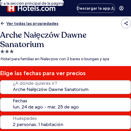
Ir a la sección principal de la página
Descargar la app
Ver todas las propiedades
Arche Nałęczów Dawne
Sanatorium
Propiedad
de
Hotel para familias en Naleczow con 3 bares o lounges y spa
3.0
estrellas
Elige las fechas para ver precios
¿A dónde quieres ir?
Fechas
Huéspedes