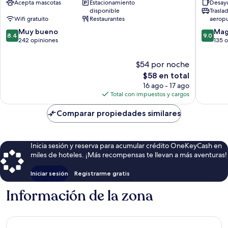
Acepta mascotas
Estacionamiento
Desayu
Lublin
Sródmie
disponible
Trasla
Lublin
Wifi gratuito
Restaurantes
aerop
8.4
9.0
Muy bueno
Mag
8.4
9.0
de
de
242 opiniones
135 
10,
10,
Muy
Magnífi
$54 por noche
bueno,
135
El
$58 en total
242
opinion
precio
16 ago - 17 ago
opiniones
actual
Total con impuestos y cargos
es
de
Comparar propiedades similares
$58
Inicia sesión y reserva para acumular crédito OneKeyCash en
miles de hoteles. ¡Más recompensas te llevan a más aventuras!
Iniciar sesión
Registrarme gratis
Información de la zona