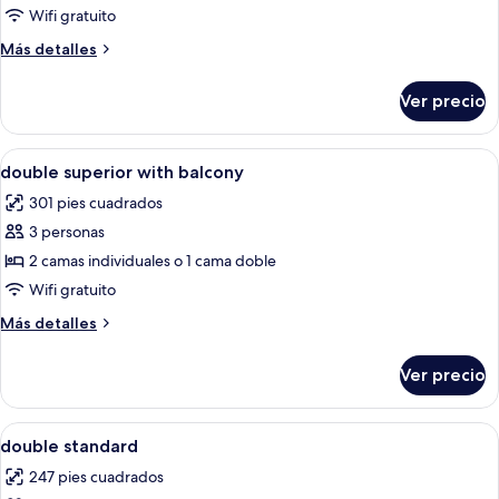
double
Wifi gratuito
standard
Más
Más detalles
with
detalles
balcony
sobre
Ver precio
double
standard
with
Abrir
Escritorio y wifi gratis
1
balcony
double superior with balcony
todas
301 pies cuadrados
las
3 personas
fotos
de
2 camas individuales o 1 cama doble
double
Wifi gratuito
superior
Más
Más detalles
with
detalles
balcony
sobre
Ver precio
double
superior
with
Abrir
Escritorio y wifi gratis
2
balcony
double standard
todas
247 pies cuadrados
las