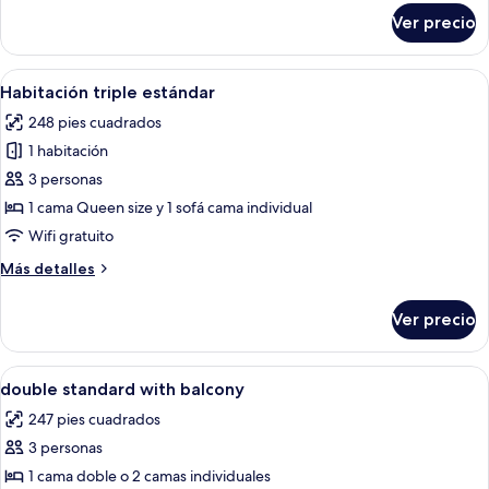
sobre
Ver precio
Habitación
superior
Abrir
Escritorio y wifi gratis
3
Habitación triple estándar
todas
248 pies cuadrados
las
1 habitación
fotos
de
3 personas
Habitación
1 cama Queen size y 1 sofá cama individual
triple
Wifi gratuito
estándar
Más
Más detalles
detalles
sobre
Ver precio
Habitación
triple
estándar
Abrir
Escritorio y wifi gratis
2
double standard with balcony
todas
247 pies cuadrados
las
3 personas
fotos
de
1 cama doble o 2 camas individuales