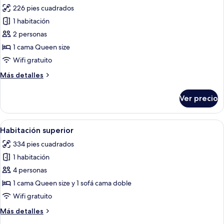
todas
226 pies cuadrados
las
1 habitación
fotos
de
2 personas
Habitación
1 cama Queen size
doble
Wifi gratuito
estándar
Más
Más detalles
detalles
sobre
Ver precio
Habitación
doble
estándar
Abrir
Una habitación de hotel moderna con 
6
Habitación superior
todas
334 pies cuadrados
las
1 habitación
fotos
de
4 personas
Habitación
1 cama Queen size y 1 sofá cama doble
superior
Wifi gratuito
Más
Más detalles
detalles