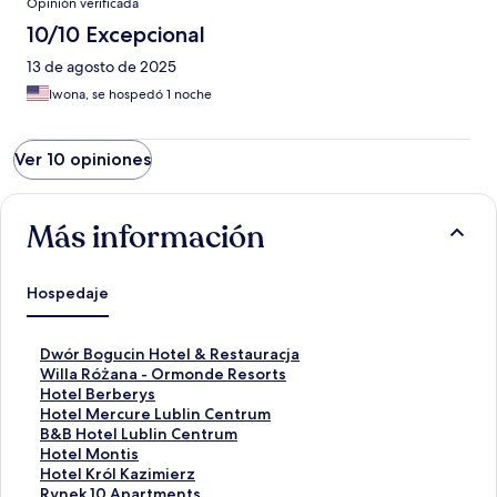
Opinión verificada
10/10 Excepcional
13 de agosto de 2025
Iwona, se hospedó 1 noche
Ver 10 opiniones
Más información
Hospedaje
E
Dwór Bogucin Hotel & Restauracja
n
E
Willa Różana - Ormonde Resorts
l
n
E
Hotel Berberys
a
l
n
E
Hotel Mercure Lublin Centrum
c
a
l
n
E
B&B Hotel Lublin Centrum
e
c
a
l
n
E
Hotel Montis
p
e
c
a
l
n
E
Hotel Król Kazimierz
a
p
e
c
a
l
n
E
Rynek 10 Apartments