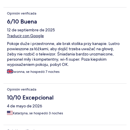
Opinión verificada
6/10 Buena
12 de septiembre de 2025
Traducir con Google
Pokoje duże i przestronne, ale brak stolika przy kanapie. Lustro
powieszone za łóżkami, aby dojść trzeba uważać na głowę,
żeby nie rozbić o telewizor. Śniadania bardzo urozmaicone,
personel miły i kompetentny, wi-fi super. Poza kiepskim
wyposażeniem pokoju, pobyt OK.
Iwonna, se hospedó 7 noches
Opinión verificada
10/10 Excepcional
4 de mayo de 2026
Katarzyna, se hospedó 3 noches