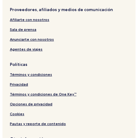
l
L
n
i
u
L
Proveedores, afiliados y medios de comunicación
n
b
u
l
b
Afiliarte con nosotros
i
l
n
i
Sala de prensa
C
n
o
Anunciarte con nosotros
n
Agentes de viajes
f
e
r
Políticas
e
n
Términos y condiciones
c
e
Privacidad
&
S
Términos y condiciones de One Key™
P
Opciones de privacidad
A
Cookies
Pautas y reporte de contenido