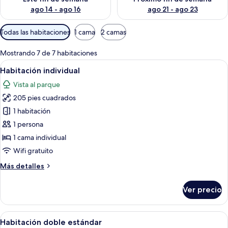
ago 14 - ago 16
ago 21 - ago 23
Filtros
Todas las habitaciones
1 cama
2 camas
disponibles
para
Mostrando 7 de 7 habitaciones
las
Abrir
Habitación de hotel con cama, escritorio
4
Habitación individual
habitaciones
todas
Vista al parque
las
205 pies cuadrados
fotos
de
1 habitación
Habitación
1 persona
individual
1 cama individual
Wifi gratuito
Más
Más detalles
detalles
sobre
Ver precio
Habitación
individual
Abrir
Una habitación de hotel con cama, un
5
Habitación doble estándar