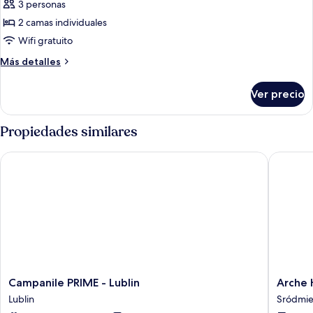
3 personas
fotos
de
2 camas individuales
double
Wifi gratuito
standard
Más
Más detalles
detalles
sobre
Ver precio
double
standard
Propiedades similares
Campanile PRIME - Lublin
Arche Ho
Campanile
Arche
Campanile PRIME - Lublin
Arche 
PRIME
Hotel
Lublin
Sródmie
-
Lublin