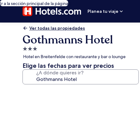
Ir a la sección principal de la página
Planea tu viaje
Ver todas las propiedades
Gothmanns Hotel
Propiedad
de
Hotel en Breitenfelde con restaurante y bar o lounge
3.0
Elige las fechas para ver precios
estrellas
¿A dónde quieres ir?
Galería
de
fotos
de
Gothmanns
Hotel