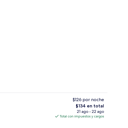
artida
Imagen general
$126 por noche
El
$134 en total
precio
21 ago - 22 ago
tio
Interior
total
Total con impuestos y cargos
es
de