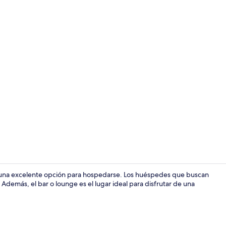
Cocina comp
 una excelente opción para hospedarse. Los huéspedes que buscan
demás, el bar o lounge es el lugar ideal para disfrutar de una
Terraza o pa