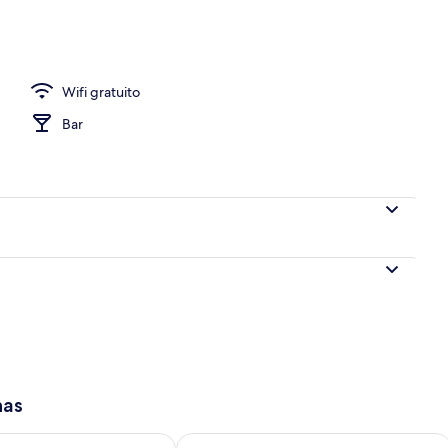
idad en la habitación, cortinas blackout y insonorización
Wifi gratuito
Bar
has
isponibilidad para mañana ago 8 - ago 9
Consulta la disponibilidad para este 