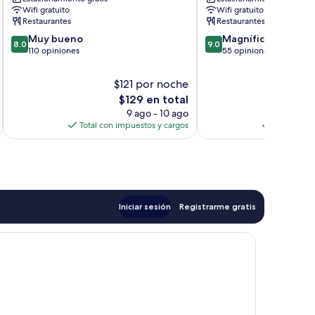
Moelln
Wifi gratuito
Wifi gratuito
Restaurantes
Restaurantes
8.0
9.0
Muy bueno
Magnífico
8.0
9.0
de
de
110 opiniones
55 opiniones
10,
10,
Muy
Magnífico,
$121 por noche
$1
bueno,
55
El
$129 en total
110
opiniones
precio
9 ago - 10 ago
opiniones
actual
Total con impuestos y cargos
Total con 
es
de
$129
Iniciar sesión
Registrarme gratis