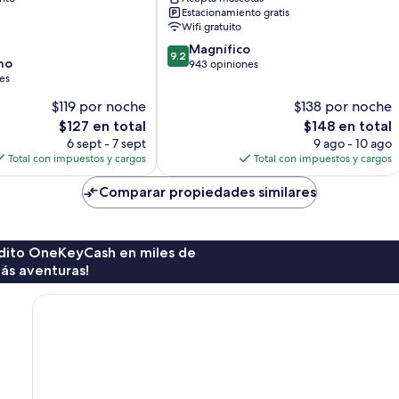
Estacionamiento gratis
Wifi gratuito
9.2
Magnífico
9.2
no
de
943 opiniones
es
10,
Magnífico,
$119 por noche
$138 por noche
943
El
El
$127 en total
$148 en total
opiniones
precio
precio
6 sept - 7 sept
9 ago - 10 ago
actual
actual
Total con impuestos y cargos
Total con impuestos y cargos
es
es
de
de
Comparar propiedades similares
$127
$148
rédito OneKeyCash en miles de
ás aventuras!