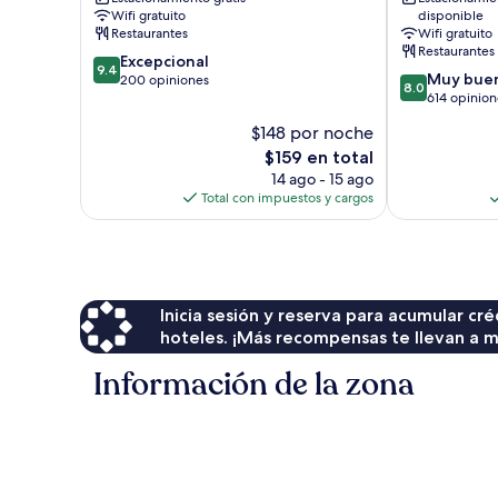
Norderstedt
Wifi gratuito
disponible
Restaurantes
Wifi gratuito
Restaurantes
9.4
Excepcional
9.4
8.0
Muy bue
de
200 opiniones
8.0
de
614 opinion
10,
10,
Excepcional,
$148 por noche
Muy
200
El
$159 en total
bueno,
opiniones
precio
614
14 ago - 15 ago
actual
opiniones
Total con impuestos y cargos
es
de
$159
Inicia sesión y reserva para acumular c
hoteles. ¡Más recompensas te llevan a m
Información de la zona