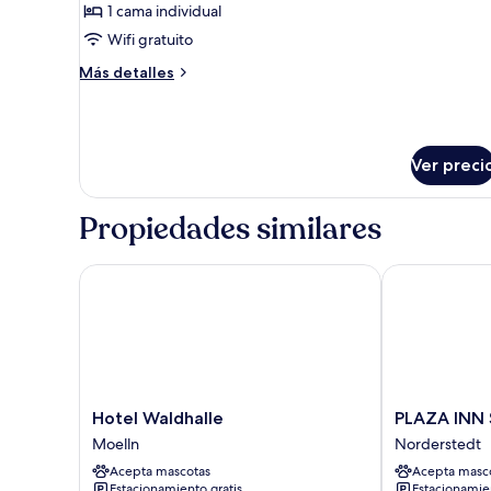
de
1 cama individual
Habitación
Wifi gratuito
individual
Más
Más detalles
estándar,
detalles
baño
sobre
Habitación
privado
individual
Ver preci
estándar,
baño
privado
Propiedades similares
Hotel Waldhalle
PLAZA INN S
Hotel
PLAZA
Hotel Waldhalle
PLAZA INN
Waldhalle
INN
Moelln
Norderstedt
Moelln
Schmöker-
Acepta mascotas
Acepta masc
Hof
Estacionamiento gratis
Estacionamie