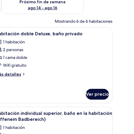
Próximo fin de semana
ago 14 - ago 16
Mostrando 6 de 6 habitaciones
becero de madera y dos lámparas fijadas a la pared.
brir
Una cama bien hecha con una colcha verde ac
17
bitación doble Deluxe, baño privado
odas
1 habitación
s
2 personas
otos
e
1 cama doble
abitación
Wifi gratuito
oble
ás
s detalles
eluxe,
talles
año
bre
bitación
rivado
Ver precio
ble
luxe,
año
 lámparas de noche y una silla parcialmente visible.
brir
Habitación de hotel con cama, escritorio y un
ivado
17
bitación individual superior, baño en la habitación
odas
offenem Badbereich)
s
1 habitación
otos