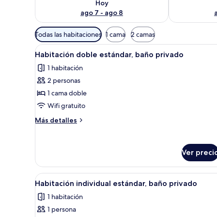
Hoy
ago 7 - ago 8
Filtros
Todas las habitaciones
1 cama
2 camas
disponibles
Abrir
Una habitación de hotel con c
para
14
Habitación doble estándar, baño privado
todas
las
1 habitación
las
habitaciones
2 personas
fotos
de
1 cama doble
Habitación
Wifi gratuito
doble
Más
Más detalles
estándar,
detalles
baño
sobre
Habitación
privado
Ver preci
doble
estándar,
baño
Abrir
Habitación de hotel con cama, es
privado
10
Habitación individual estándar, baño privado
todas
1 habitación
las
1 persona
fotos