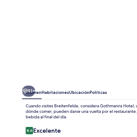
91+
Resumen
Habitaciones
Ubicación
Políticas
Cuando visites Breitenfelde, considera Gothmanns Hotel,
dónde comer, pueden darse una vuelta por el restaurante. A
bebida al final del día.
Opiniones
Excelente
8.6
8.6 de 10,