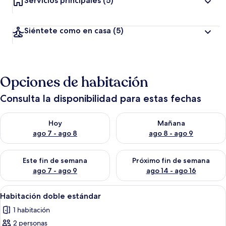
Servicios principales
(5)
Siéntete como en casa
(5)
Opciones de habitación
Consulta la disponibilidad para estas fechas
Consulta la disponibilidad para hoy ago 7 - ago 8
Consulta la disponibilidad pa
Hoy
Mañana
ago 7 - ago 8
ago 8 - ago 9
Consulta la disponibilidad para este fin de semana ago 7 - ag
Consulta la disponibilidad par
Este fin de semana
Próximo fin de semana
ago 7 - ago 9
ago 14 - ago 16
Abrir
Una cama bien hecha con ropa de cama
8
Habitación doble estándar
todas
1 habitación
las
2 personas
fotos