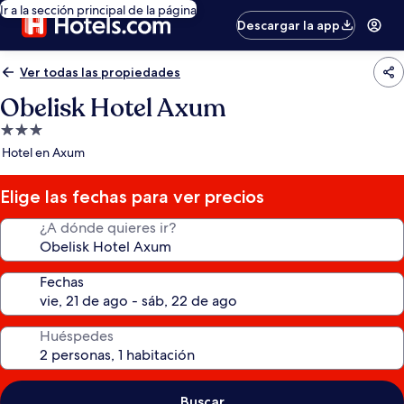
Ir a la sección principal de la página
Descargar la app
Ver todas las propiedades
Obelisk Hotel Axum
Propiedad
de
Hotel en Axum
3.0
estrellas
Elige las fechas para ver precios
¿A dónde quieres ir?
Fechas
Huéspedes
Buscar