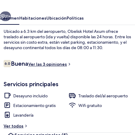
Axum
erior
Siguiente
21+
Resumen
Habitaciones
Ubicación
Políticas
Ubicado a 6.3 km del aeropuerto, Obelisk Hotel Axum ofrece
traslado al aeropuerto (ida y vuelta) disponible las 24 horas. Entre los
servicios sin costo extra, están valet parking, estacionamiento, y el
desayuno continental todos los días de 08:00 a 11:30.
Opiniones
Buena
6.0
Ver las 3 opiniones
6.0 de 10,
Vista frontal de la propiedad
Servicios principales
Desayuno incluido
Traslado del/al aeropuerto
Estacionamiento gratis
Wifi gratuito
Lavandería
Ver todos