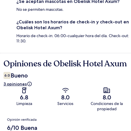
¿Se aceptan mascotas en Obelisk Hotel Axum?
No se permiten mascotas.
¿Cuáles son los horarios de check-in y check-out en
Obelisk Hotel Axum?
Horario de check-in: 06:00-cualquier hora del día. Check-out:
11:30.
Opiniones de Obelisk Hotel Axum
Opiniones
Bueno
6.0
3 opiniones
6.8
8.0
8.0
Limpieza
Servicios
Condiciones de la
propiedad
Opiniones
Opinión verificada
6/10 Buena