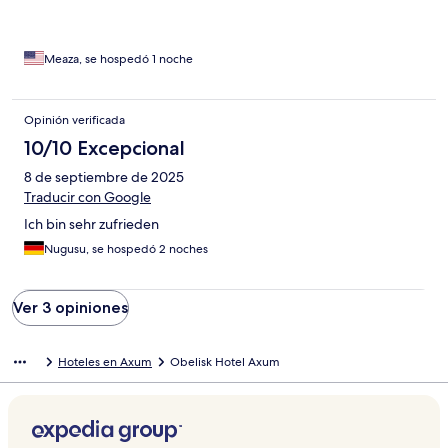
night but found out while i was leaving that there were several
thanks to Sami's attentiveness, but the unresolved issues and
better hotels in the city. I still feel disgusted that i allowed myself
awkward departure left a cloud over the experience.
to stay in a filthy room with a baby. My baby was sneezing all
night long. I do not recommend this place to anyone. If you
Meaza, se hospedó 1 noche
don't know the ares and looking for a place to stay, this should
by no means be your fitst choice if you like clean and heathy
place.
Opinión verificada
10/10 Excepcional
8 de septiembre de 2025
Traducir con Google
Ich bin sehr zufrieden
Nugusu, se hospedó 2 noches
Ver 3 opiniones
Hoteles en Axum
Obelisk Hotel Axum