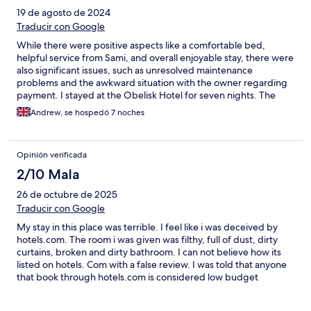
19 de agosto de 2024
Traducir con Google
While there were positive aspects like a comfortable bed,
helpful service from Sami, and overall enjoyable stay, there were
also significant issues, such as unresolved maintenance
problems and the awkward situation with the owner regarding
payment. I stayed at the Obelisk Hotel for seven nights. The
bed was comfortable, and I slept well every night. My room was
Andrew, se hospedó 7 noches
on the second floor, facing the side with the bar. If you sleep
early, the noise might be an issue until the bar closes. There
were some maintenance issues, such as a continuously flashing
Opinión verificada
light in the bathroom and a non-working bulb above the mirror.
The owner, Nati, said he would have it fixed, but it never
2/10 Mala
happened. On the positive side, Sami, the helper at the bar, was
26 de octubre de 2025
fantastic. He made sure I always had a good breakfast with
plenty of coffee, juice, and food. He even arranged to have my
Traducir con Google
laundry done, though there's a DIY washing machine available if
My stay in this place was terrible. I feel like i was deceived by
you prefer. The shower required some patience to get working
hotels.com. The room i was given was filthy, full of dust, dirty
properly, but it was worth it once it got going. Unfortunately,
curtains, broken and dirty bathroom. I can not believe how its
the stay ended on a slightly sour note. On the last day, Nati
listed on hotels. Com with a false review. I was told that anyone
mentioned that he hadn't received payment for the room,
that book through hotels.com is considered low budget
which made me feel uncomfortable. I had already paid, so I
customer and they have designated a separate filthy room for
didn’t offer to pay again, but the situation left me with an
anyone booked through hotels.com. I was only staying for one
uneasy feeling as I left.Overall, I enjoyed my stay, especially