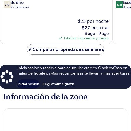
7.0
8.6
Bueno
Exc
7.0
8.6
de
de
2 opiniones
4 op
10,
10,
Bueno,
Excelent
$23 por noche
2
4
El
$27 en total
opiniones
opinion
precio
8 ago - 9 ago
actual
Total con impuestos y cargos
es
de
Comparar propiedades similares
$27
Inicia sesión y reserva para acumular crédito OneKeyCash en
miles de hoteles. ¡Más recompensas te llevan a más aventuras!
Iniciar sesión
Registrarme gratis
Información de la zona