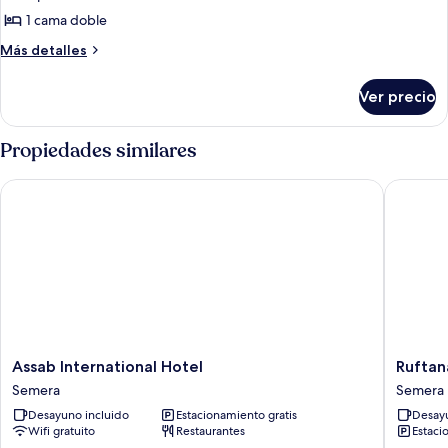
de
1 cama doble
Habitación
Más
Más detalles
doble
detalles
sobre
estándar
Ver precio
Habitación
doble
estándar
Propiedades similares
Assab International Hotel
Ruftana 
Assab
Ruftana
Assab International Hotel
Ruftan
International
Hotel
Semera
Semera
Hotel
Semera
Desayuno incluido
Estacionamiento gratis
Desayu
Semera
Wifi gratuito
Restaurantes
Estaci