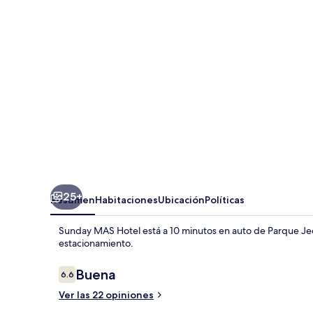
Hotel
25+
Resumen
Habitaciones
Ubicación
Políticas
Sunday MAS Hotel está a 10 minutos en auto de Parque Jedda
estacionamiento.
Opiniones
Buena
6.6
6.6 de 10,
Ver las 22 opiniones