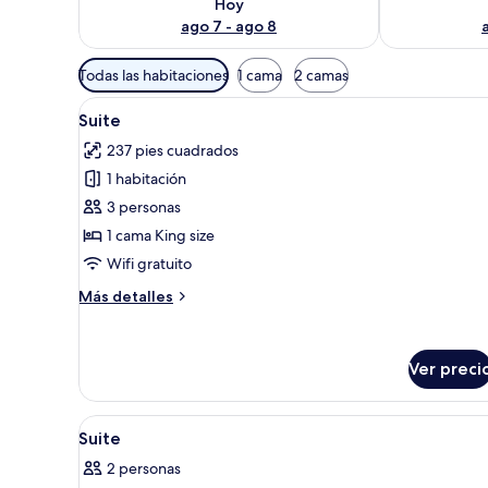
Hoy
ago 7 - ago 8
Filtros
Todas las habitaciones
1 cama
2 camas
disponibles
Abrir
Una habitación de hotel con ca
para
10
Suite
todas
las
237 pies cuadrados
las
habitaciones
1 habitación
fotos
de
3 personas
Suite
1 cama King size
Wifi gratuito
Más
Más detalles
detalles
sobre
Suite
Ver preci
Abrir
Una habitación de hotel con cama
4
Suite
todas
2 personas
las