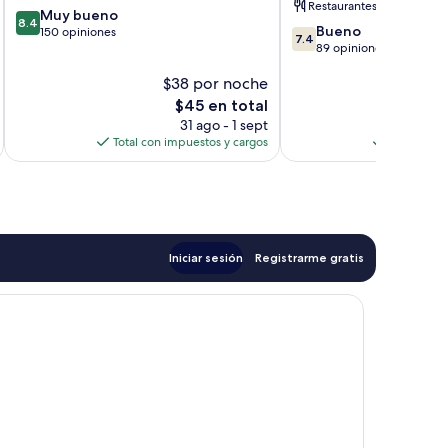
Restaurantes
8.4
Muy bueno
8.4
7.4
Bueno
de
150 opiniones
7.4
de
89 opiniones
10,
10,
Muy
$38 por noche
$
Bueno,
bueno,
89
150
El
$45 en total
opiniones
opiniones
precio
31 ago - 1 sept
actual
Total con impuestos y cargos
Total con 
es
de
$45
Iniciar sesión
Registrarme gratis