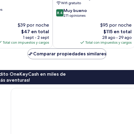
Wifi gratuito
Nuzhah
es
8.4
Muy bueno
8.4
de
271 opiniones
10,
$39 por noche
$95 por noche
Muy
El
El
$47 en total
$115 en total
bueno,
precio
precio
271
1 sept - 2 sept
28 ago - 29 ago
actual
actual
opiniones
Total con impuestos y cargos
Total con impuestos y cargos
es
es
de
de
Comparar propiedades similares
$47
$115
rédito OneKeyCash en miles de
ás aventuras!