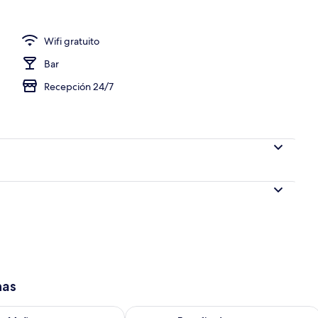
Wifi gratuito
Bar
Recepción 24/7
has
isponibilidad para mañana ago 8 - ago 9
Consulta la disponibilidad para este 