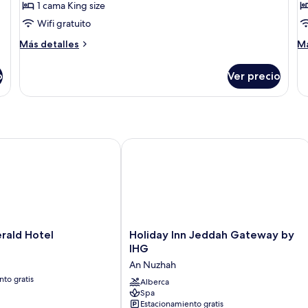
2
1 cama King size
fotos
f
ca
de
d
Wifi gratuito
in
Standard
S
Más
M
Más detalles
Má
King
T
detalles
de
sobre
so
Room
R
o
Ver precio
Standard
St
King
Tw
Room
R
ld Hotel
Holiday Inn Jeddah Gateway by IHG
Holiday
rald Hotel
Holiday Inn Jeddah Gateway by
Inn
IHG
Jeddah
An Nuzhah
Gateway
to gratis
by
Alberca
Spa
IHG
Estacionamiento gratis
An