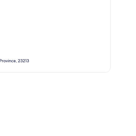
rovince, 23213
ción del mapa