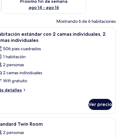
Próximo fin de semana
ago 14 - ago 16
Mostrando 6 de 6 habitaciones
ma grande, una mesita, dos sillas y vistas a la ciudad a través de amplios v
brir
Habitación de hotel con dos camas, televisión, e
4
bitación estándar con 2 camas individuales, 2
odas
mas individuales
s
506 pies cuadrados
otos
1 habitación
e
2 personas
abitación
stándar
2 camas individuales
on
Wifi gratuito
ás
s detalles
amas
talles
ndividuales,
bre
Ver precio
bitación
tándar
amas
n
grande, una mesita de noche con lámpara y vistas al exterior.
brir
Habitación de hotel con dos camas, un televi
ndividuales
2
tandard Twin Room
odas
mas
2 personas
dividuales,
s