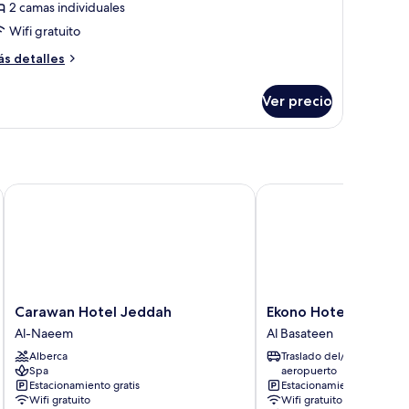
2 camas individuales
otos
mas
e
Wifi gratuito
dividuales
tandard
ás
s detalles
win
talles
bre
oom
Ver precio
andard
in
oom
Carawan Hotel Jeddah
Ekono Hotel
Carawan
Ekono
Carawan Hotel Jeddah
Ekono Hotel
Hotel
Hotel
Al-Naeem
Al Basateen
Jeddah
Al
Alberca
Traslado del/al
Al-
Basateen
Spa
aeropuerto
Naeem
Estacionamiento gratis
Estacionamiento gratis
Wifi gratuito
Wifi gratuito