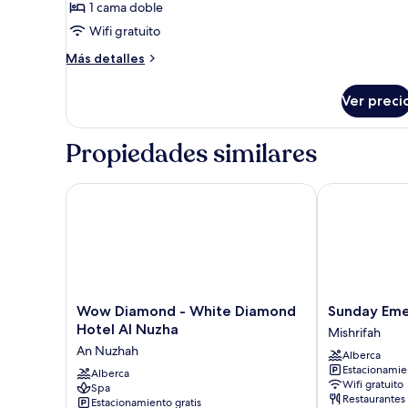
1 cama doble
fotos
de
Wifi gratuito
Suite
Más
Más detalles
detalles
sobre
Ver preci
Suite
Propiedades similares
Wow Diamond - White Diamond Hotel Al Nuzha
Sunday Emera
Wow
Sunday
Wow Diamond - White Diamond
Sunday Eme
Diamond
Emerald
Hotel Al Nuzha
Mishrifah
-
Hotel
An Nuzhah
Alberca
White
Mishrifah
Estacionamien
Diamond
Alberca
Wifi gratuito
Spa
Hotel
Restaurantes
Estacionamiento gratis
Al