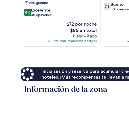
Wifi gratuito
7.8
Bueno
Nuzha
7.8
de
50 opinion
8.6
An
Excelente
8.6
10,
de
Nuzhah
45 opiniones
Bueno,
10,
$72 por noche
50
Excelente,
El
opiniones
$86 en total
45
precio
opiniones
8 ago - 9 ago
actual
Total con impuestos y cargos
es
de
$86
Inicia sesión y reserva para acumular c
hoteles. ¡Más recompensas te llevan a m
Información de la zona