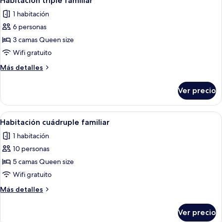
Habitación triple familiar
todas
cama
individuales
1 habitación
matrimonial
las
o
6 personas
fotos
2
de
3 camas Queen size
individuales
Habitación
Wifi gratuito
triple
Más
Más detalles
familiar
detalles
sobre
Ver precio
Habitación
triple
familiar
Abrir
Habitación de hotel con cuatro camas in
8
Habitación cuádruple familiar
todas
1 habitación
las
10 personas
fotos
de
5 camas Queen size
Habitación
Wifi gratuito
cuádruple
Más
Más detalles
familiar
detalles
sobre
Ver precio
Habitación