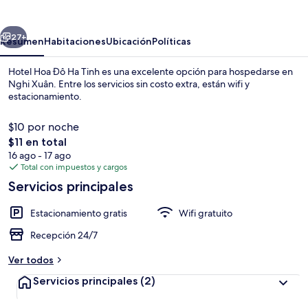
Đô
Ha
erior
Siguiente
Tinh
27+
Resumen
Habitaciones
Ubicación
Políticas
Hotel Hoa Đô Ha Tinh es una excelente opción para hospedarse en
Nghi Xuân. Entre los servicios sin costo extra, están wifi y
estacionamiento.
$10 por noche
El
$11 en total
precio
16 ago - 17 ago
total
Total con impuestos y cargos
es
Servicios principales
Recepción
de
$11
Estacionamiento gratis
Wifi gratuito
Recepción 24/7
Ver todos
Servicios principales
(2)