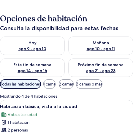
Opciones de habitación
Consulta la disponibilidad para estas fechas
Consulta la disponibilidad para hoy ago 9 - ago 10
Consulta la disponibilidad par
Hoy
Mañana
ago 9 - ago 10
ago 10 - ago 11
Consulta la disponibilidad para este fin de semana ago 14 - ag
Consulta la disponibilidad pa
Este fin de semana
Próximo fin de semana
ago 14 - ago 16
ago 21 - ago 23
Filtros
Todas las habitaciones
1 cama
2 camas
3 camas o más
disponibles
para
Mostrando 4 de 4 habitaciones
las
Abrir
Un dormitorio con una cama, dos sillas
8
Habitación básica, vista a la ciudad
habitaciones
todas
Vista a la ciudad
las
1 habitación
fotos
de
2 personas