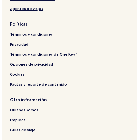
酒
h
A
Agentes de viajes
店
H
f
o
f
t
i
Políticas
e
l
l
i
Términos y condiciones
a
t
Privacidad
e
d
Términos y condiciones de One Key™
b
Opciones de privacidad
y
M
Cookies
e
l
Pautas y reporte de contenido
i
á
Otra información
Quiénes somos
Empleos
Guías de viaje