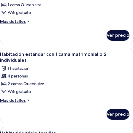
Habitación
1 cama Queen size
básica,
Wifi gratuito
vista
Más
Más detalles
a
detalles
la
sobre
Ver precio
Habitación
ciudad
básica,
vista
Abrir
Habitación de hotel con dos camas ind
7
a
Habitación estándar con 1 cama matrimonial o 2
todas
la
individuales
ciudad
las
1 habitación
fotos
4 personas
de
2 camas Queen size
Habitación
estándar
Wifi gratuito
con
Más
Más detalles
1
detalles
sobre
cama
Ver precio
Habitación
matrimonial
estándar
o
con
Abrir
Habitación de hotel con tres camas, c
9
2
1