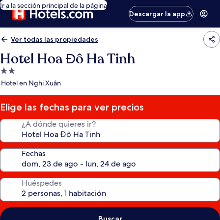
Ir a la sección principal de la página
Descargar la app
Ver todas las propiedades
Hotel Hoa Đô Ha Tinh
Propiedad
de
Hotel en Nghi Xuân
2.0
estrellas
Elige las fechas para ver precios
¿A dónde quieres ir?
Fechas
Huéspedes
Buscar