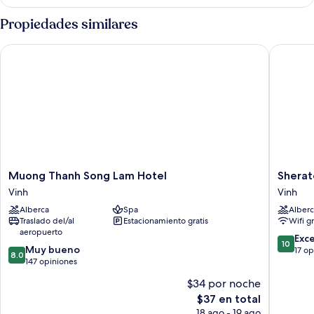
cuádruple
familiar
Propiedades similares
Muong Thanh Song Lam Hotel
Sheraton
Muong
Sherato
Muong Thanh Song Lam Hotel
Sherat
Thanh
Vinh
Vinh
Vinh
Song
Vinh
Alberca
Spa
Alberc
Lam
Traslado del/al
Estacionamiento gratis
Wifi g
Hotel
aeropuerto
Vinh
10.0
Exc
10
8.0
Muy bueno
de
17 op
8.0
de
147 opiniones
10,
10,
Excepcio
$34 por noche
Muy
17
El
$37 en total
bueno,
opinion
precio
147
18 ago - 19 ago