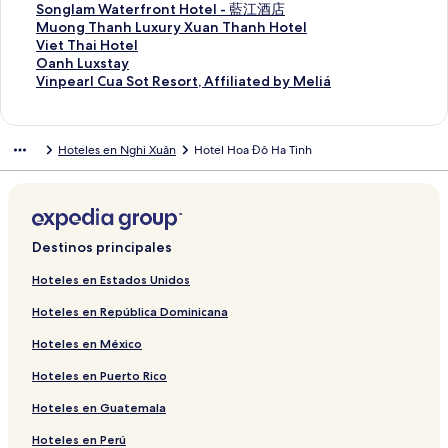
E
Songlam Waterfront Hotel - 藍江酒店
n
E
Muong Thanh Luxury Xuan Thanh Hotel
l
n
E
Viet Thai Hotel
a
l
n
E
Oanh Luxstay
c
a
l
n
E
Vinpearl Cua Sot Resort, Affiliated by Meliá
e
c
a
l
n
p
e
c
a
l
a
p
e
c
a
Hoteles en Nghi Xuân
Hotel Hoa Đô Ha Tinh
r
a
p
e
c
a
r
a
p
e
a
a
r
a
p
b
a
a
r
a
r
b
a
a
r
i
r
b
a
a
Destinos principales
r
i
r
b
a
l
r
i
r
b
Hoteles en Estados Unidos
a
l
r
i
r
Hoteles en República Dominicana
p
a
l
r
i
á
p
a
l
r
Hoteles en México
g
á
p
a
l
i
g
á
p
a
Hoteles en Puerto Rico
n
i
g
á
p
a
n
i
g
á
Hoteles en Guatemala
d
a
n
i
g
e
d
a
n
i
Hoteles en Perú