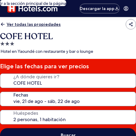
Ir a la sección principal de la página
Descargar la app
Ver todas las propiedades
COFE HOTEL
Propiedad
de
Hotel en Yaoundé con restaurante y bar o lounge
3.0
estrellas
Elige las fechas para ver precios
¿A dónde quieres ir?
Fechas
Huéspedes
Buscar