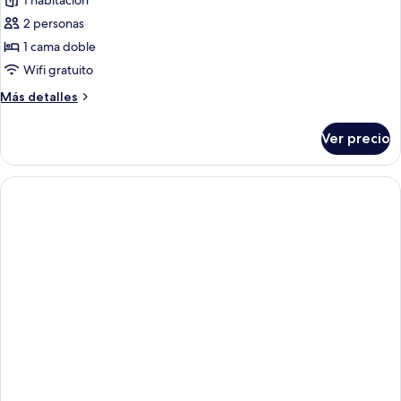
de
1 habitación
Habitación
2 personas
doble
1 cama doble
Confort
Wifi gratuito
Más
Más detalles
detalles
sobre
Ver precio
Habitación
doble
Confort