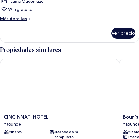
1 cama Queen size
Wifi gratuito
Más
Más detalles
detalles
sobre
Ver precio
Suite
Propiedades similares
CINCINNATI HOTEL
Boun's H
CINCINNATI
Boun's
CINCINNATI HOTEL
Boun's
HOTEL
Hotel
Yaoundé
Yaound
Yaoundé
Resort
Alberca
Traslado del/al
Alberc
&
aeropuerto
Estaci
Spa