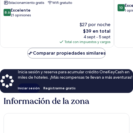
Estacionamiento gratis
Wifi gratuito
Yaound
10.0
Exc
10
8.6
Excelente
de
1 opi
8.6
de
21 opiniones
10,
10,
Excepcio
$27 por noche
Excelente,
1
El
$39 en total
21
opinión
precio
opiniones
4 sept - 5 sept
actual
Total con impuestos y cargos
es
de
Comparar propiedades similares
$39
Inicia sesión y reserva para acumular crédito OneKeyCash en
miles de hoteles. ¡Más recompensas te llevan a más aventuras!
Iniciar sesión
Registrarme gratis
Información de la zona