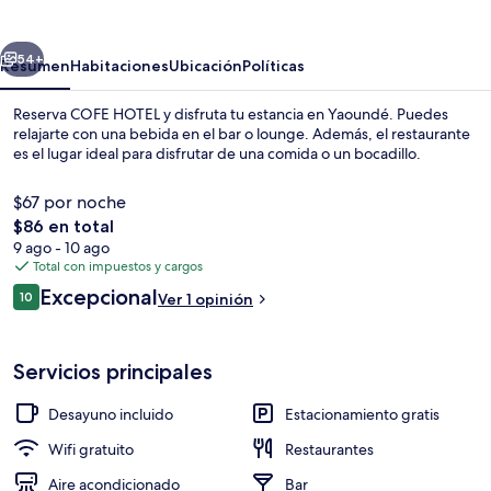
erior
Siguiente
54+
Resumen
Habitaciones
Ubicación
Políticas
Reserva COFE HOTEL y disfruta tu estancia en Yaoundé. Puedes
relajarte con una bebida en el bar o lounge. Además, el restaurante
es el lugar ideal para disfrutar de una comida o un bocadillo.
$67 por noche
El
$86 en total
precio
9 ago - 10 ago
total
Total con impuestos y cargos
es
Opiniones
Excepcional
Snack bar
10
Ver 1 opinión
de
10 de 10,
$86
Servicios principales
Desayuno incluido
Estacionamiento gratis
Wifi gratuito
Restaurantes
Aire acondicionado
Bar