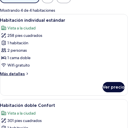
disponibles
para
Mostrando 4 de 4 habitaciones
las
Abrir
Una cama bien hecha con una toalla, 
21
Habitación individual estándar
habitaciones
todas
Vista a la ciudad
las
258 pies cuadrados
fotos
de
1 habitación
Habitación
2 personas
individual
1 cama doble
estándar
Wifi gratuito
Más
Más detalles
detalles
sobre
Ver precio
Habitación
individual
estándar
Abrir
Habitación de hotel con una cama bie
11
Habitación doble Confort
todas
Vista a la ciudad
las
301 pies cuadrados
fotos