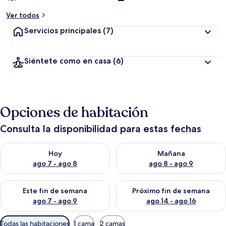
Ver todos
Servicios principales
(7)
Siéntete como en casa
(6)
Opciones de habitación
Consulta la disponibilidad para estas fechas
Consulta la disponibilidad para hoy ago 7 - ago 8
Consulta la disponibilidad pa
Hoy
Mañana
ago 7 - ago 8
ago 8 - ago 9
Consulta la disponibilidad para este fin de semana ago 7 - ag
Consulta la disponibilidad par
Este fin de semana
Próximo fin de semana
ago 7 - ago 9
ago 14 - ago 16
Filtros
Todas las habitaciones
1 cama
2 camas