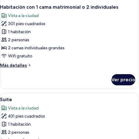
Habitación con 1 cama matrimonial o 2 individuales
Vista a la ciudad
301 pies cuadrados
1 habitación
2 personas
2 camas individuales grandes
Wifi gratuito
Más
Más detalles
detalles
sobre
Ver precio
Habitación
con
1
Abrir
Habitación de hotel con una cama gra
19
cama
Suite
todas
matrimonial
Vista a la ciudad
o
las
2
431 pies cuadrados
fotos
individuales
de
1 habitación
Suite
2 personas