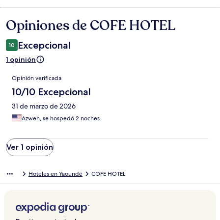
Opiniones de COFE HOTEL
Opiniones
Excepcional
10
1 opinión
Opiniones
Opinión verificada
10/10 Excepcional
31 de marzo de 2026
Azweh, se hospedó 2 noches
Ver 1 opinión
Hoteles en Yaoundé
COFE HOTEL