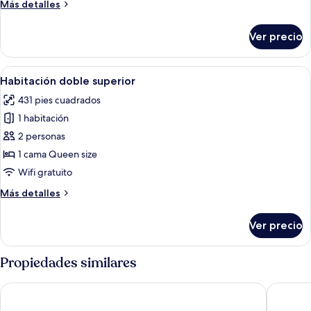
Más
Más detalles
detalles
sobre
Ver precio
Habitación
Deluxe
Abrir
Un dormitorio con cama con dosel, sil
3
Habitación doble superior
todas
431 pies cuadrados
las
1 habitación
fotos
de
2 personas
Habitación
1 cama Queen size
doble
Wifi gratuito
superior
Más
Más detalles
detalles
sobre
Ver precio
Habitación
doble
superior
Propiedades similares
Chateau des Ducs de Joyeuse, BW Signature Collection
Hotel Re