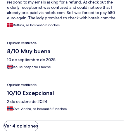
respond to my emails asking for a refund. At check out the
elderly receptionist was confused and could not see that I
already pre-paid via hotels.com. So I was forced to pay 680
euro again. The lady promised to check with hotels.com the
same day and email me. Now 3 weeks later, I still got no refund.
Bettina, se hospedó 3 noches
Or any responds. I called 2 times, and emailed with
documentation 3 times, only to get the info that she did not get
my emails. But after checking her email, she said she got it.
Opinión verificada
Really poor service. About the hotel I can say: Pro: charming
building, great food and service at the restaurant Cons: pretty
8/10 Muy buena
run down past the point of being charming The outdoor needs
10 de septiembre de 2025
serious cleaning, and renovation. Great pool, but nothing has
been done for many years around the pool and tennis area.
Ian, se hospedó 1 noche
Looks like they have given up, and stopped cleaning it. Could
have been a great place, but they let is slip Hope I get my
money back.
Opinión verificada
10/10 Excepcional
2 de octubre de 2024
Ove-Andre, se hospedó 2 noches
Ver 4 opiniones