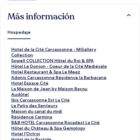
Más información
Hospedaje
E
Hotel de la Cité Carcassonne - MGallery
n
Collection
l
E
Sowell COLLECTION Hôtel du Roi & SPA
a
n
E
Hôtel Le Donjon - Coeur de la Cité Médiévale
c
l
n
E
Hotel Restaurant & Spa Le Meez
e
a
l
n
E
Adonis Carcassonne Résidence la Barbacane
p
c
a
l
n
E
Hotel Espace Cité
a
e
c
a
l
n
E
La Maison de Jean by Maison Bacou
r
p
e
c
a
l
n
E
Audôtel
a
a
p
e
c
a
l
n
E
Ibis Carcassonne Est La Cité
a
r
a
p
e
c
a
l
n
E
Le Patio des Senteurs
b
a
r
a
p
e
c
a
l
n
E
Maison du canal du midi
r
a
a
r
a
p
e
c
a
l
n
E
Résidence Carmina
i
b
a
a
r
a
p
e
c
a
l
n
E
B&B HOTEL Carcassonne Rocadest La Cité
r
r
b
a
a
r
a
p
e
c
a
l
n
E
Hôtel du Château & Spa Gemology
l
i
r
b
a
a
r
a
p
e
c
a
l
n
E
Hotel l'Octroi
a
r
i
r
b
a
a
r
a
p
e
c
a
l
n
E
Hotel de la Bastide