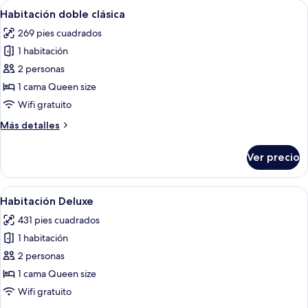
Abrir
Una cama con dosel y cuatro columnas, 
2
Habitación doble clásica
todas
269 pies cuadrados
las
1 habitación
fotos
de
2 personas
Habitación
1 cama Queen size
doble
Wifi gratuito
clásica
Más
Más detalles
detalles
sobre
Ver precio
Habitación
doble
clásica
Abrir
Una cama con dosel con una colcha blan
2
Habitación Deluxe
todas
431 pies cuadrados
las
1 habitación
fotos
de
2 personas
Habitación
1 cama Queen size
Deluxe
Wifi gratuito