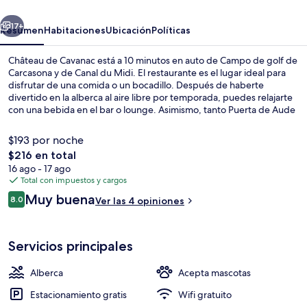
erior
Siguiente
17+
Resumen
Habitaciones
Ubicación
Políticas
Château de Cavanac está a 10 minutos en auto de Campo de golf de
Carcasona y de Canal du Midi. El restaurante es el lugar ideal para
disfrutar de una comida o un bocadillo. Después de haberte
divertido en la alberca al aire libre por temporada, puedes relajarte
con una bebida en el bar o lounge. Asimismo, tanto Puerta de Aude
como El Museo de la Tortura de Carcasona están a solo unos minutos
en auto.
$193 por noche
El
$216 en total
precio
16 ago - 17 ago
Vista frontal de la propiedad
total
Total con impuestos y cargos
es
Opiniones
Muy buena
8.0
Ver las 4 opiniones
de
8.0 de 10,
$216
Servicios principales
Alberca
Acepta mascotas
Estacionamiento gratis
Wifi gratuito