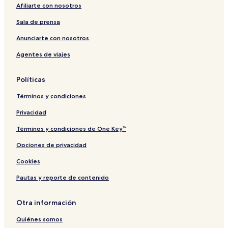
o
e
a
r
o
r
o
h
Afiliarte con nosotros
n
C
t
n
c
n
e
i
n
F
n
v
Sala de prensa
t
e
r
e
a
é
a
-
l
Anunciarte con nosotros
n
L
i
Agentes de viajes
c
a
e
k
C
r
P
i
s
Políticas
u
t
t
é
Términos y condiciones
e
l
Privacidad
a
t
Términos y condiciones de One Key™
Opciones de privacidad
Cookies
Pautas y reporte de contenido
Otra información
Quiénes somos