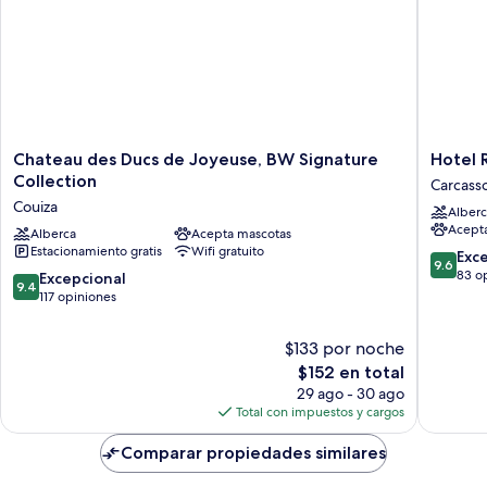
Chateau
Hotel
Chateau des Ducs de Joyeuse, BW Signature
Hotel 
des
Restaur
Collection
Carcass
Ducs
&
Couiza
Alberc
de
Spa
Acept
Joyeuse,
Alberca
Acepta mascotas
Le
Estacionamiento gratis
Wifi gratuito
BW
Meez
9.6
Exc
9.6
Signature
Carcass
de
83 o
9.4
Excepcional
9.4
Collection
10,
de
117 opiniones
Couiza
Excepcio
10,
83
Excepcional,
$133 por noche
opinion
117
El
$152 en total
opiniones
precio
29 ago - 30 ago
actual
Total con impuestos y cargos
es
de
Comparar propiedades similares
$152