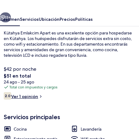
Apart
erior
Siguiente
13+
Resumen
Servicios
Ubicación
Precios
Políticas
Kütahya Emlakcim Apart es una excelente opción para hospedarse
en Kütahya. Los huéspedes disfrutarán de servicios extra sin costo,
como wifi y estacionamiento. En sus departamentos encontrarás
servicios y amenidades de gran conveniencia, como cocina,
televisión LCD e incluso regadera tipo lluvia.
$42 por noche
El
$51 en total
precio
24 ago - 25 ago
1 habitación y wifi gratis
total
Total con impuestos y cargos
es
Opiniones
2.0
Ver 1 opinión
de
2.0 de 10,
$51
Servicios principales
Cocina
Lavandería