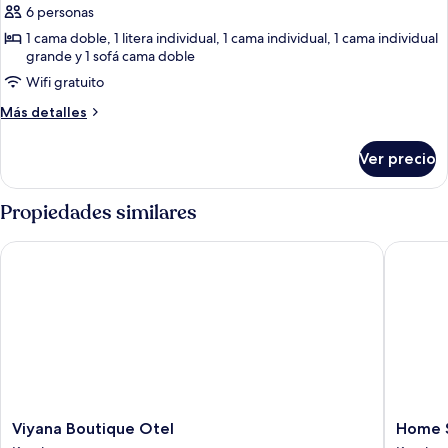
de
6 personas
Departamento
1 cama doble, 1 litera individual, 1 cama individual, 1 cama individual
grande y 1 sofá cama doble
clásico
Wifi gratuito
Más
Más detalles
detalles
sobre
Ver precio
Departamento
clásico
Propiedades similares
Viyana Boutique Otel
Home Sui
Viyana
Home
Viyana Boutique Otel
Home S
Boutique
Suit