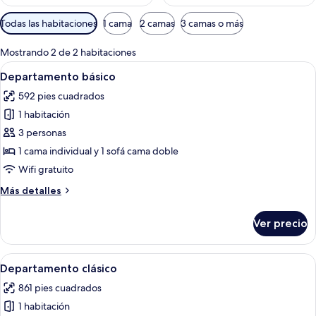
Filtros
Todas las habitaciones
1 cama
2 camas
3 camas o más
disponibles
para
Mostrando 2 de 2 habitaciones
las
Abrir
Una sala de estar con un sofá color t
7
Departamento básico
habitaciones
todas
592 pies cuadrados
las
1 habitación
fotos
de
3 personas
Departamento
1 cama individual y 1 sofá cama doble
básico
Wifi gratuito
Más
Más detalles
detalles
sobre
Ver precio
Departamento
básico
Abrir
Una habitación compacta con cama, un 
6
Departamento clásico
todas
861 pies cuadrados
las
1 habitación
fotos