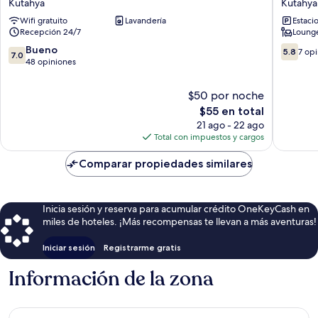
Kutahya
Kutahya
Otel
apart
Wifi gratuito
Lavandería
Estaci
Kutahya
otel
Recepción 24/7
Loung
Kutahya
7.0
5.8
Bueno
5.8
7 op
7.0
de
de
48 opiniones
10,
10,
Bueno,
7
$50 por noche
48
opinion
El
$55 en total
opiniones
precio
21 ago - 22 ago
actual
Total con impuestos y cargos
es
de
Comparar propiedades similares
$55
Inicia sesión y reserva para acumular crédito OneKeyCash en
miles de hoteles. ¡Más recompensas te llevan a más aventuras!
Iniciar sesión
Registrarme gratis
Información de la zona