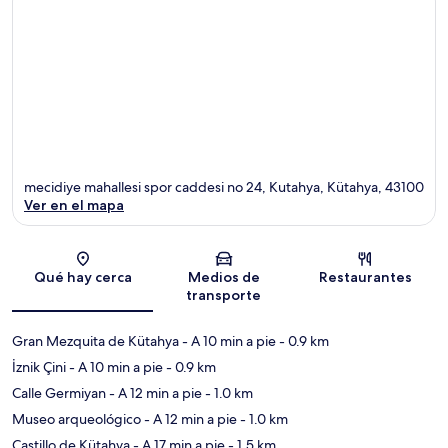
mecidiye mahallesi spor caddesi no 24, Kutahya, Kütahya, 43100
Ver en el mapa
Sección del mapa
Qué hay cerca
Medios de
Restaurantes
transporte
Gran Mezquita de Kütahya
- A 10 min a pie
- 0.9 km
İznik Çini
- A 10 min a pie
- 0.9 km
Calle Germiyan
- A 12 min a pie
- 1.0 km
Museo arqueológico
- A 12 min a pie
- 1.0 km
Castillo de Kütahya
- A 17 min a pie
- 1.5 km