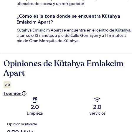
utensilios de cocina y un refrigerador.
¿Cómo es la zona donde se encuentra Kütahya
Emlakcim Apart?
Kütahya Emlakcim Apart se encuentra en el centro de Kütahya,
a tan solo 13 minutos a pie de Calle Germiyan y a 11 minutos a
pie de Gran Mezquita de Kütahya.
Opiniones de Kütahya Emlakcim
Opiniones
Apart
2.0
1 opinión
2.0
2.0
Limpieza
Servicios
Opiniones
Opinión verificada