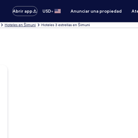
•
Abrir app
USD
Anunciar una propiedad
Ate
Hoteles en Šimuni
Hoteles 3 estrellas en Šimuni