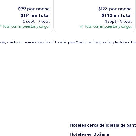
10,
$99 por noche
Excepcional,
$123 por noche
(24
El
El
$114 en total
$143 en total
opiniones)
precio
precio
6 sept - 7 sept
4 sept - 5 sept
actual
actual
Total con impuestos y cargos
Total con impuestos y cargos
es
es
de
de
$114
$143
as, con base en una estancia de 1 noche para 2 adultos. Los precios y la disponibil
Hoteles cerca de Iglesia de San
Hoteles en Bošana