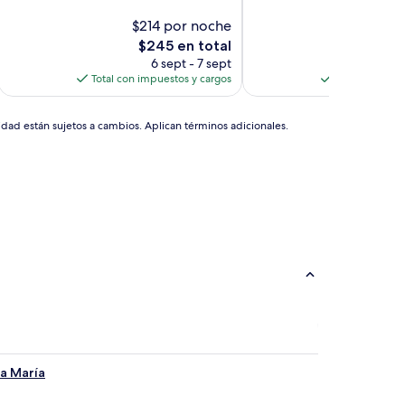
10,
$214 por noche
Muy
$99
bueno,
El
El
$245 en total
$1
(101
precio
pr
6 sept - 7 sept
5 
opiniones)
actual
ac
Total con impuestos y cargos
Total con imp
es
es
de
de
$245
$1
idad están sujetos a cambios. Aplican términos adicionales.
ta María