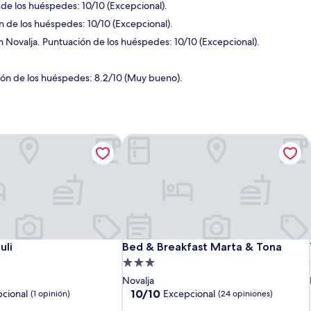
 de los huéspedes: 10/10 (Excepcional).
ón de los huéspedes: 10/10 (Excepcional).
n Novalja. Puntuación de los huéspedes: 10/10 (Excepcional).
ión de los huéspedes: 8.2/10 (Muy bueno).
li
Bed & Breakfast Marta & Tona
li
Bed & Breakfast Marta & Tona
uli
Bed & Breakfast Marta & Tona
Propiedad
de
Novalja
3.0
10.0
10/10
cional
Excepcional
(1 opinión)
(24 opiniones)
de
estrellas