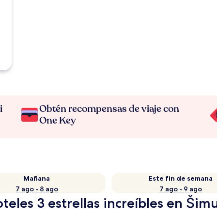
i
Obtén recompensas de viaje con
One Key
Mañana
Este fin de semana
7 ago - 8 ago
7 ago - 9 ago
eles 3 estrellas increíbles en Šim