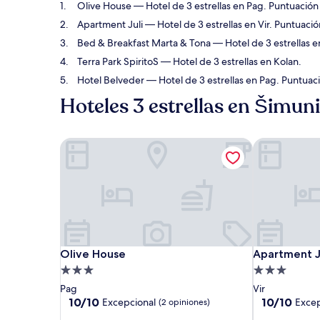
Olive House
— Hotel de 3 estrellas en Pag. Puntuación
Apartment Juli
— Hotel de 3 estrellas en Vir. Puntuaci
Bed & Breakfast Marta & Tona
— Hotel de 3 estrellas e
Terra Park SpiritoS
— Hotel de 3 estrellas en Kolan.
Hotel Belveder
— Hotel de 3 estrellas en Pag. Puntuac
Hoteles 3 estrellas en Šimuni
Olive House
Apartment Ju
Olive House
Apartment Ju
Olive House
Apartment J
Propiedad
Propiedad
de
de
Pag
Vir
3.0
3.0
10.0
10.0
10/10
10/10
Excepcional
Excep
(2 opiniones)
de
de
estrellas
estrellas