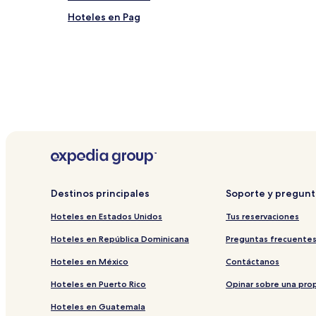
noche
Hoteles en Pag
para
2
adultos.
Los
precios
y
la
disponibilidad
están
sujetos
a
cambios.
Aplican
términos
Destinos principales
Soporte y pregunt
adicionales.
Hoteles en Estados Unidos
Tus reservaciones
Hoteles en República Dominicana
Preguntas frecuente
Hoteles en México
Contáctanos
Hoteles en Puerto Rico
Opinar sobre una pro
Hoteles en Guatemala