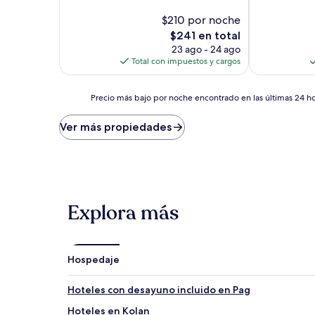
10,
10,
Excepcional,
$210 por noche
Excepcional,
(2
(1
El
$241 en total
opiniones)
opinión)
precio
23 ago - 24 ago
actual
Total con impuestos y cargos
es
de
Precio
$241
Precio más bajo por noche encontrado en las últimas 24 hor
más
bajo
Ver más propiedades
por
noche
encontrado
en
las
últimas
Explora más
24
horas,
con
base
Hospedaje
en
una
estancia
Hoteles con desayuno incluido en Pag
de
Hoteles en Kolan
1