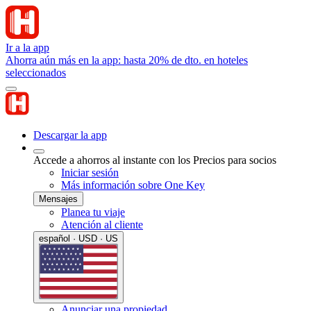
Ir a la app
Ahorra aún más en la app: hasta 20% de dto. en hoteles
seleccionados
Descargar la app
Accede a ahorros al instante con los Precios para socios
Iniciar sesión
Más información sobre One Key
Mensajes
Planea tu viaje
Atención al cliente
español · USD · US
Anunciar una propiedad