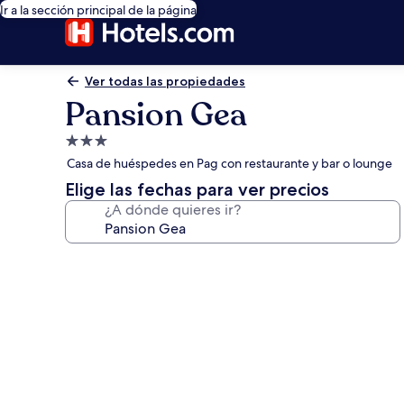
Ir a la sección principal de la página
Ver todas las propiedades
Pansion Gea
Propiedad
de
Casa de huéspedes en Pag con restaurante y bar o lounge
3.0
Elige las fechas para ver precios
estrellas
¿A dónde quieres ir?
Galería
de
fotos
de
Pansion
Gea