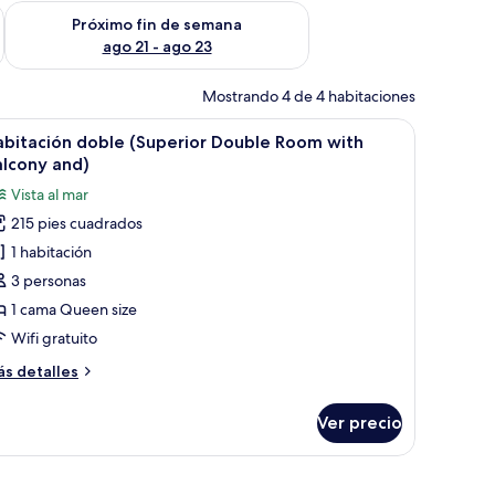
fin de semana ago 14 - ago 16
Consulta la disponibilidad para el próximo fin de semana ago
Próximo fin de semana
ago 21 - ago 23
Mostrando 4 de 4 habitaciones
rbano lejano.
na pequeña mesa redonda, con vistas a un lago tranquilo con barcos y una or
brir
Un balcón con dos sillas de madera y una mesi
18
abitación doble (Superior Double Room with
odas
alcony and)
s
Vista al mar
otos
215 pies cuadrados
e
1 habitación
abitación
oble
3 personas
Superior
1 cama Queen size
ouble
Wifi gratuito
oom
ás
s detalles
ith
talles
alcony
bre
Ver precio
bitación
nd)
ble
uperior
uble