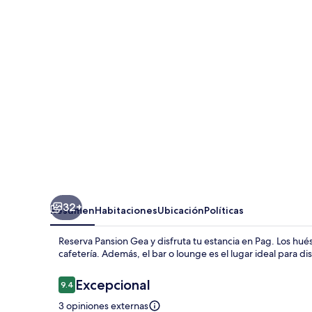
32+
Resumen
Habitaciones
Ubicación
Políticas
Reserva Pansion Gea y disfruta tu estancia en Pag. Los h
cafetería. Además, el bar o lounge es el lugar ideal para dis
Opiniones
Excepcional
9.4
9.4 de 10,
3 opiniones externas