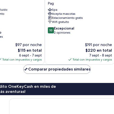
House
Pag
Pag
luido
Spa
nto
Acepta mascotas
Estacionamiento gratis
Wifi gratuito
10.0
Excepcional
10
o
de
2 opiniones
es
10,
Excepcional,
$97 por noche
$191 por noche
2
El
El
$115 en total
$220 en total
opiniones
precio
precio
6 sept - 7 sept
7 sept - 8 sept
actual
actual
Total con impuestos y cargos
Total con impuestos y cargos
es
es
de
de
Comparar propiedades similares
$115
$220
rédito OneKeyCash en miles de
ás aventuras!