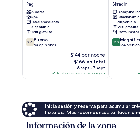
Hotel
Skradinski
Pag
Skradin
Pagus
Buk
Alberca
Desayuno inc
Pag
Skradin
Spa
Estacionamie
Estacionamiento
disponible
disponible
Wifi gratuito
Wifi gratuito
Restaurantes
7.6
9.0
Bueno
Magnífic
7.6
9.0
de
de
63 opiniones
164 opinion
10,
10,
$144 por noche
Bueno,
Magnífico,
El
$166 en total
63
164
precio
opiniones
opiniones
6 sept - 7 sept
actual
Total con impuestos y cargos
es
de
$166
Inicia sesión y reserva para acumular c
hoteles. ¡Más recompensas te llevan a m
Información de la zona