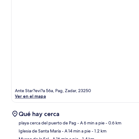
Ante Star?evi?a 56a, Pag, Zadar, 23250
Ver en el mapa
Qué hay cerca
playa cerca del puerto de Pag
- A 6 min a pie
- 0.6 km
Iglesia de Santa María
- A 14 min a pie
- 1.2 km
Sec
Museo de la Sal
- A 16 min a pie
- 1.4 km