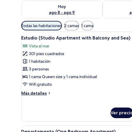
Consulta la disponibilidad para hoy ago 8 - ago 9
Consulta la d
Hoy
ago 8 - ago 9
a
Filtros
Todas las habitaciones
2 camas
1 cama
disponibles
Abrir
Una terraza con una mesa redon
para
20
Estudio (Studio Apartment with Balcony and Sea)
todas
las
Vista al mar
las
habitaciones
301 pies cuadrados
fotos
de
1 habitación
Estudio
3 personas
(Studio
1 cama Queen size y 1 cama individual
Apartment
Wifi gratuito
with
Más
Más detalles
Balcony
detalles
and
sobre
Sea)
Estudio
Ver preci
(Studio
Apartment
with
Abrir
Una habitación acogedora con 
Balcony
18
Departamento (One Bedroom Apartment)