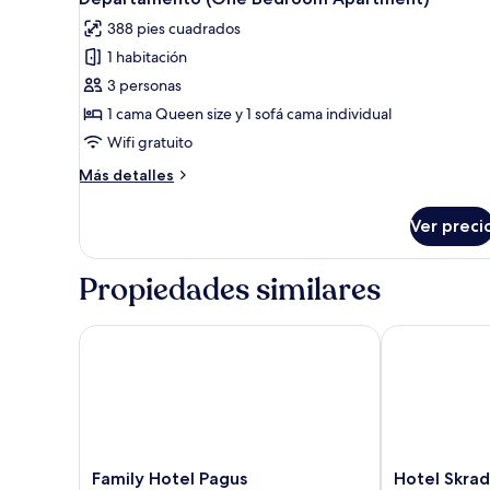
todas
and
388 pies cuadrados
Sea)
las
1 habitación
fotos
de
3 personas
Departamento
1 cama Queen size y 1 sofá cama individual
(One
Wifi gratuito
Bedroom
Más
Más detalles
Apartment)
detalles
sobre
Ver preci
Departamento
(One
Bedroom
Propiedades similares
Apartment)
Family Hotel Pagus
Hotel Skradin
Family
Hotel
Family Hotel Pagus
Hotel Skrad