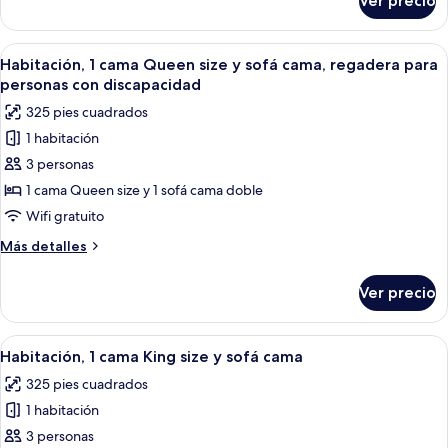
Ver precio
Suite,
1
habitación,
Abrir
Un baño moderno con inodoro, ducha 
9
cocineta
Habitación, 1 cama Queen size y sofá cama, regadera para
todas
personas con discapacidad
las
325 pies cuadrados
fotos
1 habitación
de
3 personas
Habitación,
1
1 cama Queen size y 1 sofá cama doble
cama
Wifi gratuito
Queen
Más
Más detalles
size
detalles
y
sobre
Ver precio
Habitación,
sofá
1
cama,
cama
Abrir
Una habitación de hotel moderna con ca
regadera
5
Queen
Habitación, 1 cama King size y sofá cama
todas
size
para
325 pies cuadrados
y
las
personas
sofá
1 habitación
fotos
con
cama,
de
3 personas
discapacidad
regadera