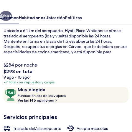
Whitehorse
erior
Siguiente
54+
Resumen
Habitaciones
Ubicación
Políticas
Ubicado a 6.1 km del aeropuerto, Hyatt Place Whitehorse ofrece
traslado al aeropuerto (ida y vuelta) disponible las 24 horas.
Mantente en forma en la sala de fitness abierta las 24 horas.
Después, recupera tus energías en Carved, que te deleitará con sus
especialidades de cocina americana, y está disponible para
desayunos y cenas. Asimismo, tanto Yukon Visitor Information
Centre como Whitehorse Downtown Dog Park están a solo 10
$284 por noche
minutos a pie.
El
$298 en total
precio
9 ago - 10 ago
Lobby
total
Total con impuestos y cargos
es
Opiniones
9.6
Muy elegida
de
P
de
Puntuación alta de los viajeros
$298
u
Ver las 146 opiniones
10,
n
Muy
t
elegida
Servicios principales
u
a
c
Traslado del/al aeropuerto
Acepta mascotas