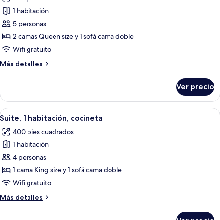
y
las
Floor)
sofá
1 habitación
fotos
cama
de
5 personas
(High
Habitación,
Floor)
2 camas Queen size y 1 sofá cama doble
varias
Wifi gratuito
camas
Más
Más detalles
detalles
sobre
Ver precio
Habitación,
varias
camas
Abrir
Una cocina moderna con armarios de ma
8
Suite, 1 habitación, cocineta
todas
400 pies cuadrados
las
1 habitación
fotos
de
4 personas
Suite,
1 cama King size y 1 sofá cama doble
1
Wifi gratuito
habitación,
Más
Más detalles
cocineta
detalles
sobre