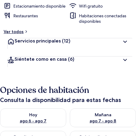
i
ó
Estacionamiento disponible
Wifi gratuito
n
Restaurantes
Habitaciones conectadas
disponibles
a
l
Ver todos
t
a
Servicios principales
(12)
d
e
Siéntete como en casa
(6)
l
o
s
Opciones de habitación
v
i
a
Consulta la disponibilidad para estas fechas
j
e
Consulta la disponibilidad para hoy ago 6 - ago 7
Consulta la disponibilidad pa
Hoy
Mañana
r
o
ago 6 - ago 7
ago 7 - ago 8
s
Consulta la disponibilidad para este fin de semana ago 7 - ag
Consulta la disponibilidad par