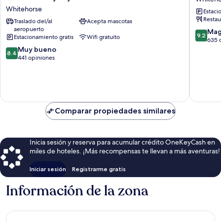
&
Whiteho
Whitehorse
Estaci
Conference
Whiteho
Restau
Centre,
Traslado del/al
Acepta mascotas
aeropuerto
Trademark
9.2
Mag
9.2
Estacionamiento gratis
Wifi gratuito
by
de
635 
Wyndham
8.4
10,
Muy bueno
8.4
Whitehorse
de
Magnífi
441 opiniones
10,
635
Muy
opinion
bueno,
441
opiniones
Comparar propiedades similares
Inicia sesión y reserva para acumular crédito OneKeyCash en
miles de hoteles. ¡Más recompensas te llevan a más aventuras!
Iniciar sesión
Registrarme gratis
Información de la zona