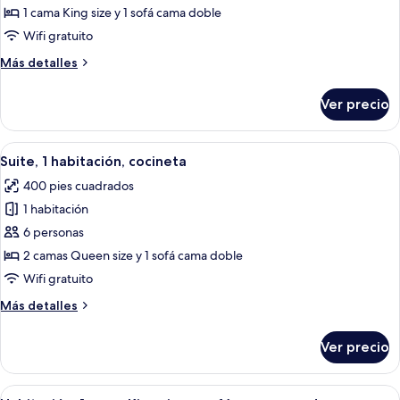
Habitación,
para
1 cama King size y 1 sofá cama doble
personas
1
Wifi gratuito
con
cama
discapacidad
Más
Más detalles
King
detalles
size
sobre
Ver precio
Habitación,
y
1
sofá
cama
Abrir
Habitación de hotel con dos camas, un e
cama
6
King
Suite, 1 habitación, cocineta
todas
size
400 pies cuadrados
y
las
sofá
1 habitación
fotos
cama
de
6 personas
Suite,
2 camas Queen size y 1 sofá cama doble
1
Wifi gratuito
habitación,
Más
Más detalles
cocineta
detalles
sobre
Ver precio
Suite,
1
habitación,
Abrir
Una habitación de hotel con una cama 