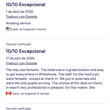
10/10 Excepcional
1 de abril de 2026
Traducir con Google
Amazing service
Frank, se hospedó 1 noche
Opinión verificada
10/10 Excepcional
17 de julio de 2026
Traducir con Google
The stay was fantastic. The hotel was in a great location and easy
to get everywhere in Whitehorse. The staff, for the most part,
were fantastic, except at check-in. We got in quite late and
were the only guests arriving. The woman at the desk on check-
in wasn't very professional or pleasant, for that matter. She
didn't provide any details on the hotel, about breakfast or
Cheryl, se hospedó 8 noches
dining options. Things that are pretty basic information upon
arrival would've been nice. I even had to ask where the elevator
was. I get it; it was almost midnight, but a friendly welcome
Opinión verificada
goes a long way. Luckily, the rest of the staff were amazing.