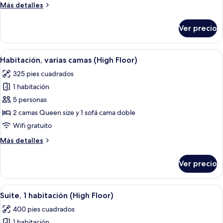
discapacidad
Más
Más detalles
cocineta
detalles
(High
sobre
Ver precio
Suite,
Floor)
1
habitación,
Abrir
Una habitación de hotel con cama, sofá,
7
cocineta
Habitación, varias camas (High Floor)
todas
(High
325 pies cuadrados
Floor)
las
1 habitación
fotos
de
5 personas
Habitación,
2 camas Queen size y 1 sofá cama doble
varias
Wifi gratuito
camas
Más
Más detalles
(High
detalles
Floor)
sobre
Ver precio
Habitación,
varias
camas
Abrir
Una habitación de hotel moderna con u
8
(High
Suite, 1 habitación (High Floor)
todas
Floor)
400 pies cuadrados
las
1 habitación