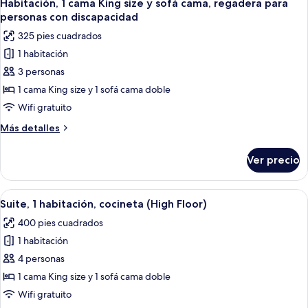
8
cocineta
Habitación, 1 cama King size y sofá cama, regadera para
todas
personas con discapacidad
las
325 pies cuadrados
fotos
1 habitación
de
3 personas
Habitación,
1
1 cama King size y 1 sofá cama doble
cama
Wifi gratuito
King
Más
Más detalles
size
detalles
y
sobre
Ver precio
Habitación,
sofá
1
cama,
cama
Abrir
Habitación de hotel con una cama grand
regadera
6
King
Suite, 1 habitación, cocineta (High Floor)
todas
size
para
400 pies cuadrados
y
las
personas
sofá
1 habitación
fotos
con
cama,
de
4 personas
discapacidad
regadera
Suite,
para
1 cama King size y 1 sofá cama doble
personas
1
Wifi gratuito
con
habitación,