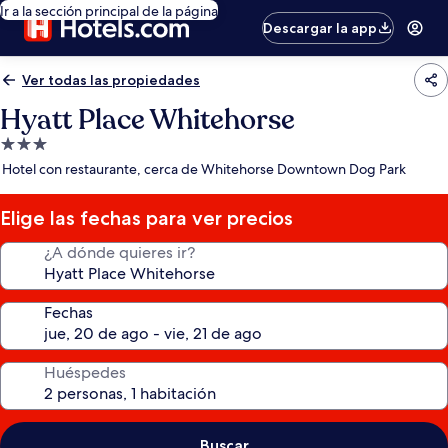
Ir a la sección principal de la página
Descargar la app
Ver todas las propiedades
Hyatt Place Whitehorse
Propiedad
de
Hotel con restaurante, cerca de Whitehorse Downtown Dog Park
3.0
estrellas
Elige las fechas para ver precios
¿A dónde quieres ir?
Fechas
Huéspedes
Buscar