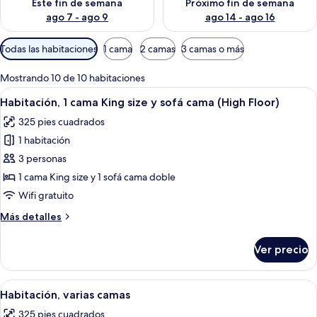
Este fin de semana
Próximo fin de semana
ago 7 - ago 9
ago 14 - ago 16
Filtros
Todas las habitaciones
1 cama
2 camas
3 camas o más
disponibles
para
Mostrando 10 de 10 habitaciones
las
Abrir
Una habitación de hotel moderna con ca
5
Habitación, 1 cama King size y sofá cama (High Floor)
habitaciones
todas
325 pies cuadrados
las
1 habitación
fotos
de
3 personas
Habitación,
1 cama King size y 1 sofá cama doble
1
Wifi gratuito
cama
Más
Más detalles
King
detalles
size
sobre
Ver precio
Habitación,
y
1
sofá
cama
Abrir
Una habitación de hotel con sofá, dos
cama
5
King
Habitación, varias camas
todas
(High
size
325 pies cuadrados