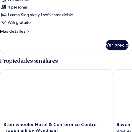
fotos
de
4 personas
Suite,
1 cama King size y 1 sofá cama doble
1
Wifi gratuito
habitación
Más
Más detalles
(High
detalles
Floor)
sobre
Ver precio
Suite,
1
habitación
Propiedades similares
(High
Floor)
Sternwheeler Hotel & Conference Centre, Trademark by Wy
Raven In
Sternwheeler
Raven
Sternwheeler Hotel & Conference Centre,
Raven 
Hotel
Inn
Trademark by Wyndham
Whiteho