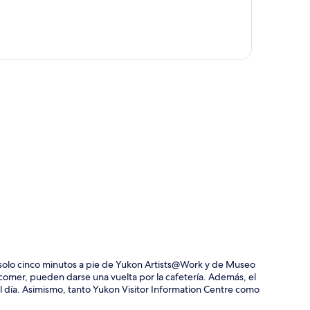
ción del mapa
 solo cinco minutos a pie de Yukon Artists@Work y de Museo
omer, pueden darse una vuelta por la cafetería. Además, el
del día. Asimismo, tanto Yukon Visitor Information Centre como