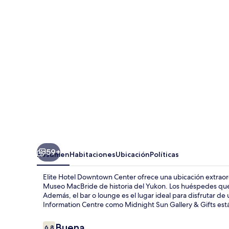
Downtown
Center
59+
Resumen
Habitaciones
Ubicación
Políticas
Elite Hotel Downtown Center ofrece una ubicación extraord
Museo MacBride de historia del Yukon. Los huéspedes que
Además, el bar o lounge es el lugar ideal para disfrutar de 
Information Centre como Midnight Sun Gallery & Gifts están
Opiniones
Buena
6.8