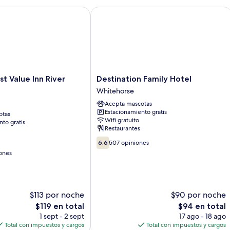
Queen
size
ark by Wyndham
Value Inn River View Hotel
Destination Family Hotel
Destination
t Value Inn River
Destination Family Hotel
Family
Whitehorse
Hotel
Acepta mascotas
Whitehorse
Estacionamiento gratis
otas
Wifi gratuito
to gratis
Restaurantes
6.6
6.6
507 opiniones
de
ones
10,
507
opiniones
$113 por noche
$90 por noche
El
El
$119 en total
$94 en total
precio
precio
1 sept - 2 sept
17 ago - 18 ago
actual
actual
Total con impuestos y cargos
Total con impuestos y cargos