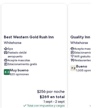
Best Western Gold Rush Inn
Quality Inn & Suites
Best
Quality
Best Western Gold Rush Inn
Quality Inn & Suites
Western
Inn
Whitehorse
Whitehorse
Gold
&
Spa
Acepta mascotas
Rush
Suites
Traslado del/al
Estacionamiento gratis
Inn
Whitehorse
aeropuerto
Wifi gratuito
Whitehorse
Acepta mascotas
Restaurantes
Estacionamiento gratis
7.2
Bueno
7.2
8.2
Muy bueno
de
1,005 opiniones
8.2
de
820 opiniones
10,
10,
Bueno,
Muy
1,005
bueno,
opiniones
$256 por noche
$
820
opiniones
El
E
$269 en total
precio
1 sept - 2 sept
actual
Total con impuestos y cargos
Total con 