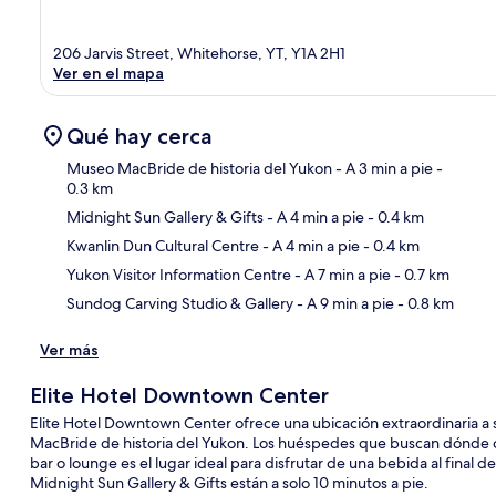
206 Jarvis Street, Whitehorse, YT, Y1A 2H1
Ver en el mapa
Qué hay cerca
Museo MacBride de historia del Yukon
- A 3 min a pie
-
0.3 km
Midnight Sun Gallery & Gifts
- A 4 min a pie
- 0.4 km
Sec
Kwanlin Dun Cultural Centre
- A 4 min a pie
- 0.4 km
Yukon Visitor Information Centre
- A 7 min a pie
- 0.7 km
Sundog Carving Studio & Gallery
- A 9 min a pie
- 0.8 km
Ver más
Elite Hotel Downtown Center
Elite Hotel Downtown Center ofrece una ubicación extraordinaria a
MacBride de historia del Yukon. Los huéspedes que buscan dónde c
bar o lounge es el lugar ideal para disfrutar de una bebida al final 
Midnight Sun Gallery & Gifts están a solo 10 minutos a pie.