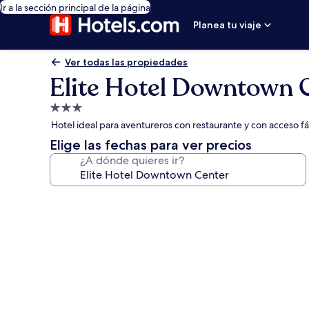
Ir a la sección principal de la página
Planea tu viaje
Ver todas las propiedades
Elite Hotel Downtown 
Propiedad
de
Hotel ideal para aventureros con restaurante y con acceso f
3.0
Elige las fechas para ver precios
estrellas
¿A dónde quieres ir?
Galería
de
fotos
de
Elite
Hotel