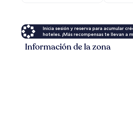
es
de
$258
Inicia sesión y reserva para acumular c
hoteles. ¡Más recompensas te llevan a m
Información de la zona