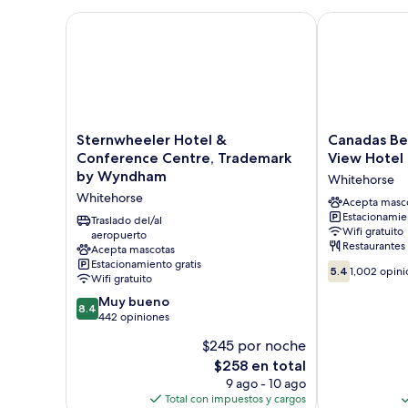
Sternwheeler Hotel & Conference Centre, Tradem
Canadas Best 
Sternwheeler
Canadas
Sternwheeler Hotel &
Canadas Bes
Hotel
Best
Conference Centre, Trademark
View Hotel
&
Value
by Wyndham
Whitehorse
Conference
Inn
Whitehorse
Centre,
River
Acepta masc
Estacionamien
Trademark
View
Traslado del/al
Wifi gratuito
by
aeropuerto
Hotel
Restaurantes
Acepta mascotas
Wyndham
Whitehorse
Estacionamiento gratis
5.4
Whitehorse
5.4
1,002 opini
Wifi gratuito
de
8.4
10,
Muy bueno
8.4
de
1,002
442 opiniones
10,
opiniones
$245 por noche
Muy
El
$258 en total
bueno,
precio
442
9 ago - 10 ago
actual
opiniones
Total con impuestos y cargos