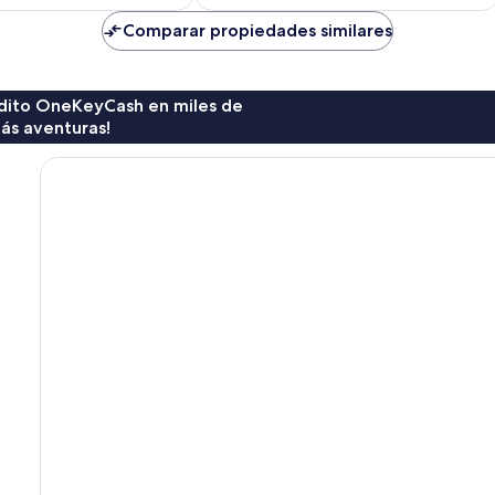
es
es
de
de
Comparar propiedades similares
$119
$94
rédito OneKeyCash en miles de
ás aventuras!