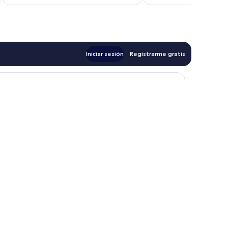
es
de
$269
Iniciar sesión
Registrarme gratis