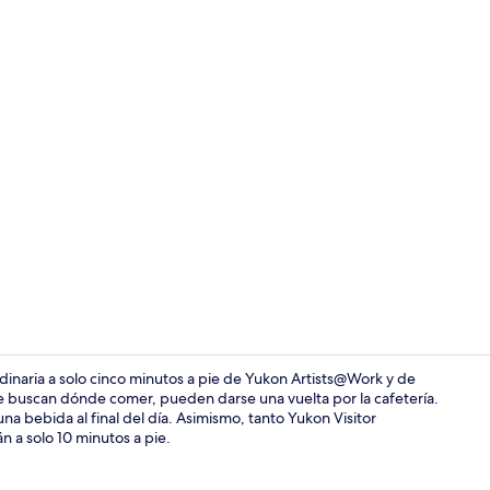
Caja de segur
inaria a solo cinco minutos a pie de Yukon Artists@Work y de
 buscan dónde comer, pueden darse una vuelta por la cafetería.
una bebida al final del día. Asimismo, tanto Yukon Visitor
Lounge
 a solo 10 minutos a pie.