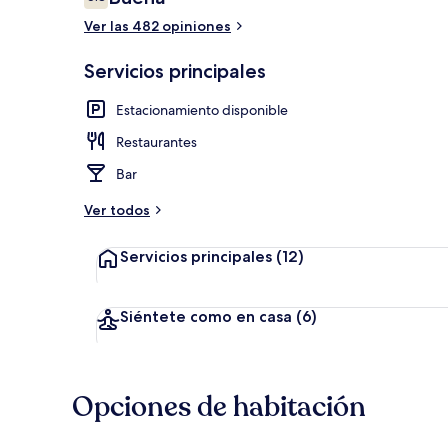
6.8 de 10,
Ver las 482 opiniones
Vista desde l
Servicios principales
Estacionamiento disponible
Restaurantes
Bar
Ver todos
Servicios principales
(12)
Siéntete como en casa
(6)
Opciones de habitación