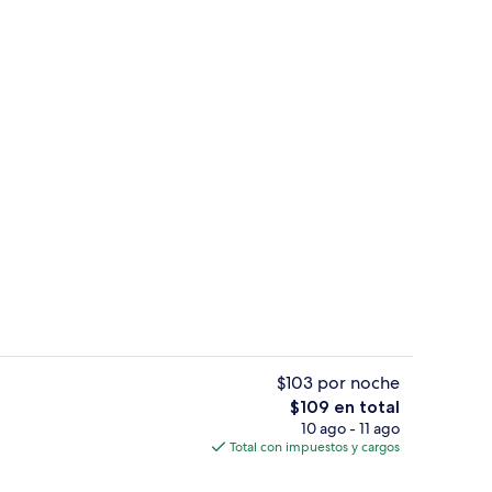
idad en la habitación y escritorio
Televisión de pantalla plana
$103 por noche
El
$109 en total
precio
10 ago - 11 ago
Área de juegos infantiles al aire libre
total
Total con impuestos y cargos
es
de