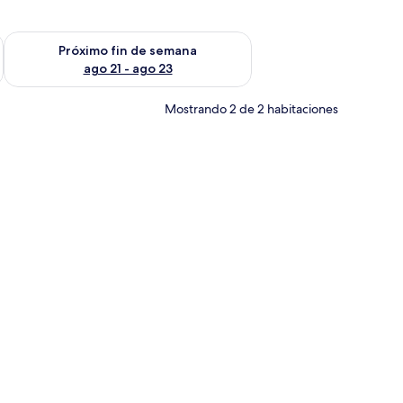
fin de semana ago 14 - ago 16
Consulta la disponibilidad para el próximo fin de semana ago
Próximo fin de semana
ago 21 - ago 23
Mostrando 2 de 2 habitaciones
scritorio, una silla, un televisor y un ventilador de techo.