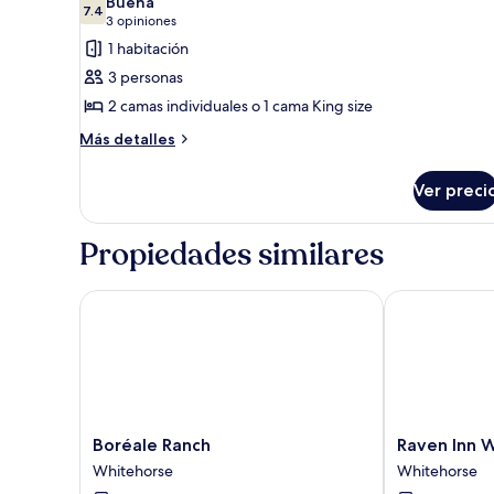
camas
Buena
7.4
fotos
7.4 de 10
individuales,
(3
3 opiniones
para
de
opiniones)
1 habitación
no
Habitación
3 personas
fumadores
con
2 camas individuales o 1 cama King size
1
Más
Más detalles
cama
detalles
matrimonial
sobre
Ver preci
o
Habitación
con
2
1
individuales,
Propiedades similares
cama
para
matrimonial
no
o
Boréale Ranch
Raven Inn Wh
2
fumadores
individuales,
para
no
fumadores
Boréale
Raven
Boréale Ranch
Raven Inn 
Ranch
Inn
Whitehorse
Whitehorse
Whitehorse
Whitehorse