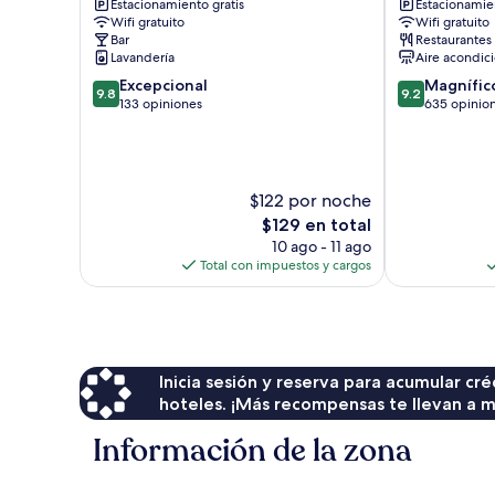
Estacionamiento gratis
Estacionamien
Whitehorse
Wifi gratuito
Wifi gratuito
Bar
Restaurantes
Lavandería
Aire acondic
9.8
9.2
Excepcional
Magnífic
9.8
9.2
de
de
133 opiniones
635 opinio
10,
10,
Excepcional,
Magnífico,
133
635
opiniones
opiniones
$122 por noche
El
$129 en total
precio
10 ago - 11 ago
actual
Total con impuestos y cargos
es
de
$129
Inicia sesión y reserva para acumular c
hoteles. ¡Más recompensas te llevan a m
Información de la zona