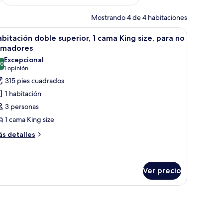
Mostrando 4 de 4 habitaciones
equeña sobre la mesa.
 una con ropa de cama estampada, suelo de madera y cabecero con diseño d
brir
Un dormitorio con dos camas, suelo de madera
10
bitación doble superior, 1 cama King size, para no
odas
umadores
s
Excepcional
.0
otos
10.0 de 10
(1
1 opinión
e
opinión)
315 pies cuadrados
abitación
1 habitación
oble
3 personas
uperior,
1 cama King size
ás
ama
s detalles
talles
ing
bre
ze,
bitación
ara
ble
Ver precio
perior,
o
umadores
un espejo en la pared.
ama
ng
ze,