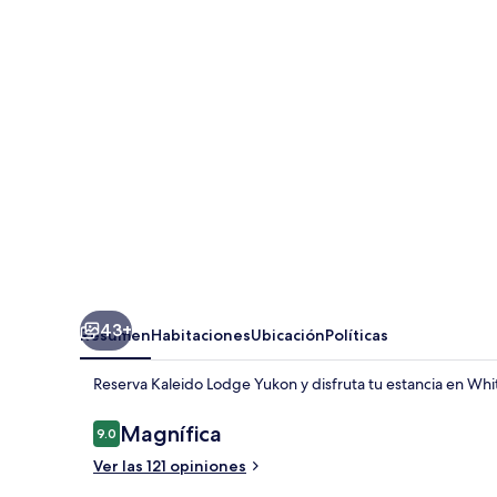
Yukon
43+
Resumen
Habitaciones
Ubicación
Políticas
Reserva Kaleido Lodge Yukon y disfruta tu estancia en Whit
Opiniones
Magnífica
9.0
9.0 de 10,
Ver las 121 opiniones