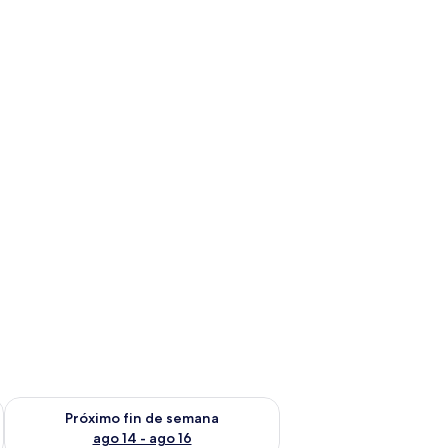
fin de semana ago 7 - ago 9
Consulta la disponibilidad para el próximo fin de semana ago 
Próximo fin de semana
ago 14 - ago 16