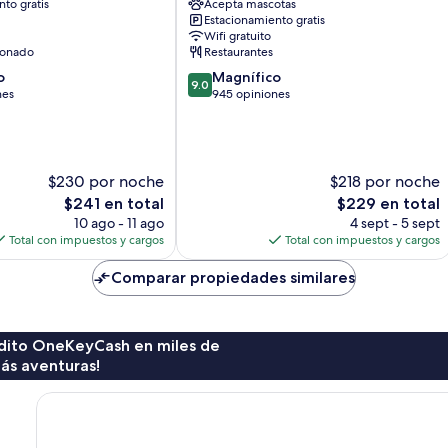
to gratis
Acepta mascotas
Estacionamiento gratis
Wifi gratuito
ionado
Restaurantes
9.0
o
Magnífico
9.0
de
nes
945 opiniones
10,
Magnífico,
945
opiniones
$230 por noche
$218 por noche
El
El
$241 en total
$229 en total
precio
precio
10 ago - 11 ago
4 sept - 5 sept
actual
actual
Total con impuestos y cargos
Total con impuestos y cargos
es
es
de
de
Comparar propiedades similares
$241
$229
rédito OneKeyCash en miles de
ás aventuras!