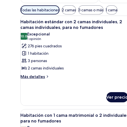
Filtros
Todas las habitaciones
2 camas
3 camas o más
1 cama
disponibles
Abrir
Una habitación con dos camas,
para
13
Habitación estándar con 2 camas individuales, 2
todas
las
camas individuales, para no fumadores
las
habitaciones
Excepcional
10.0
fotos
10.0 de 10
(1
1 opinión
de
opinión)
276 pies cuadrados
Habitación
1 habitación
estándar
3 personas
con
2 camas individuales
2
Más
camas
Más detalles
detalles
individuales,
sobre
2
Habitación
camas
estándar
Ver preci
con
individuales,
2
para
Abrir
Un dormitorio con cama doble,
camas
3
Habitación con 1 cama matrimonial o 2 individuale
no
individuales,
todas
para no fumadores
fumadores
2
las