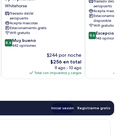
Traslado del/al
Conference
WHITEHORSE
Whitehorse
aeropuerto
Centre,
Acepta mascotas
Trademark
Traslado del/al
Estacionamiento
by
aeropuerto
disponible
Acepta mascotas
Wyndham
Wifi gratuito
Estacionamiento gratis
Whitehorse
9.6
Wifi gratuito
Excepcional
9.6
de
146 opiniones
8.4
Muy bueno
8.4
10,
de
442 opiniones
Excepcional,
10,
$244 por noche
146
$2
Muy
opiniones
El
E
$256 en total
bueno,
precio
p
442
9 ago - 10 ago
actual
a
opiniones
Total con impuestos y cargos
Total con 
es
e
de
$256
$
Iniciar sesión
Registrarme gratis