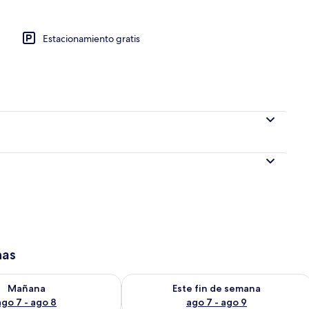
Estacionamiento gratis
has
isponibilidad para mañana ago 7 - ago 8
Consulta la disponibilidad para este 
Mañana
Este fin de semana
ago 7 - ago 8
ago 7 - ago 9