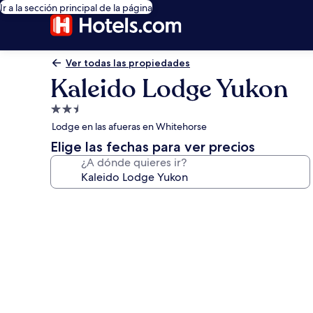
Ir a la sección principal de la página
Ver todas las propiedades
Kaleido Lodge Yukon
Propiedad
de
Lodge en las afueras en Whitehorse
2.5
Elige las fechas para ver precios
estrellas
¿A dónde quieres ir?
Galería
de
fotos
de
Kaleido
Lodge