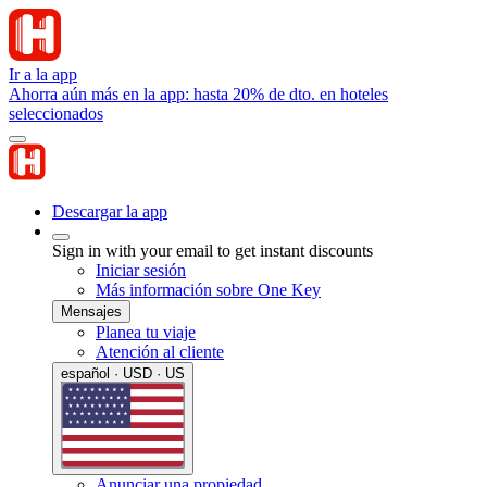
Ir a la app
Ahorra aún más en la app: hasta 20% de dto. en hoteles
seleccionados
Descargar la app
Sign in with your email to get instant discounts
Iniciar sesión
Más información sobre One Key
Mensajes
Planea tu viaje
Atención al cliente
español · USD · US
Anunciar una propiedad