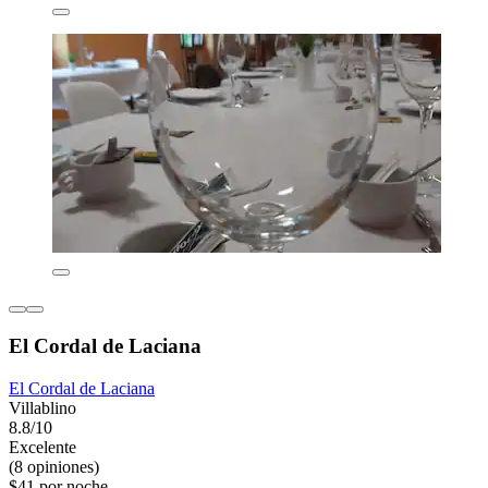
El Cordal de Laciana
El Cordal de Laciana
Villablino
8.8/10
Excelente
(8 opiniones)
$41 por noche