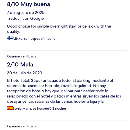
8/10 Muy buena
7 de agosto de 2025
Traducir con Google
Good choice for simple overnight stay, price is ok with the
quality.
Mikko, se hospedó 1 noche
Opinión verificada
2/10 Mala
30 de julio de 2023
El hotel fatal. Súper anticuado todo. El parking mediante el
sistema del ascensor horrible, roza la ilegalidad. No hay
recepción de hotel y hay que ir al bar para hablar todo lo
relacionado con el hotel y pagos mientras sirven los cafés de los
desayunos. Las sábanas de las camas huelen a lejía y la
habitación en general antigua y destartalada. No repetiría la
Sonia Maria, se hospedó 3 noches
experiencia jamás ni lo recomiendo a nadie.
Opinión verificada