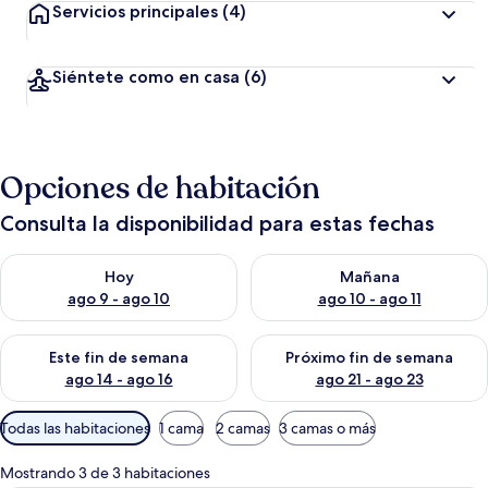
Servicios principales
(4)
Siéntete como en casa
(6)
Opciones de habitación
Consulta la disponibilidad para estas fechas
Consulta la disponibilidad para hoy ago 9 - ago 10
Consulta la disponibilidad par
Hoy
Mañana
ago 9 - ago 10
ago 10 - ago 11
Consulta la disponibilidad para este fin de semana ago 14 - ag
Consulta la disponibilidad pa
Este fin de semana
Próximo fin de semana
ago 14 - ago 16
ago 21 - ago 23
Filtros
Todas las habitaciones
1 cama
2 camas
3 camas o más
disponibles
para
Mostrando 3 de 3 habitaciones