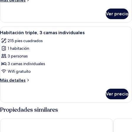
Más detalles
o
detalles
2
sobre
camas
Ver precio
Habitación
individuales
individual
Abrir
Una habitación de hotel con dos camas
8
Habitación triple, 3 camas individuales
todas
215 pies cuadrados
las
1 habitación
fotos
de
3 personas
Habitación
3 camas individuales
triple,
Wifi gratuito
3
Más
Más detalles
camas
detalles
individuales
sobre
Ver precio
Habitación
triple,
3
Propiedades similares
camas
individuales
Parador De Corias
Hotel Ca