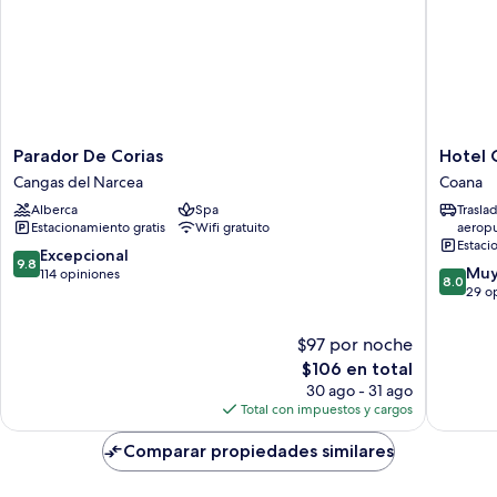
Parador
Hotel
Parador De Corias
Hotel 
De
Capella
Cangas del Narcea
Coana
Corias
Coana
Alberca
Spa
Trasla
Cangas
Estacionamiento gratis
Wifi gratuito
aerop
del
Estaci
Narcea
9.8
Excepcional
9.8
8.0
Muy
de
114 opiniones
8.0
de
29 o
10,
10,
Excepcional,
Muy
114
$97 por noche
bueno,
opiniones
El
$106 en total
29
precio
30 ago - 31 ago
opinion
actual
Total con impuestos y cargos
es
de
Comparar propiedades similares
$106