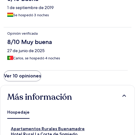
1 de septiembre de 2019
Se hospedó 3 noches
Opinión verificada
8/10 Muy buena
27 de junio de 2025
Carlos, se hospedó 4 noches
Ver 10 opiniones
Más información
Hospedaje
E
Apartamentos Rurales Buenamadre
n
E
Hotel Rural La Corte de Somiedo