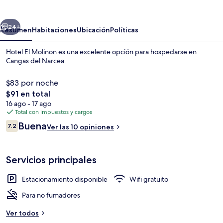
Molinon
erior
Siguiente
24+
Resumen
Habitaciones
Ubicación
Políticas
Hotel El Molinon es una excelente opción para hospedarse en
Cangas del Narcea.
$83 por noche
El
$91 en total
precio
16 ago - 17 ago
total
Total con impuestos y cargos
es
Opiniones
Buena
7.2
Ver las 10 opiniones
de
7.2 de 10,
Televisión de pantalla plana
$91
Servicios principales
Estacionamiento disponible
Wifi gratuito
Para no fumadores
Ver todos