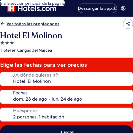
Ir a la sección principal de la página
Descargar la app
Ver todas las propiedades
Hotel El Molinon
Propiedad
de
Hotel en Cangas del Narcea
3.0
estrellas
Elige las fechas para ver precios
¿A dónde quieres ir?
Fechas
Huéspedes
Buscar