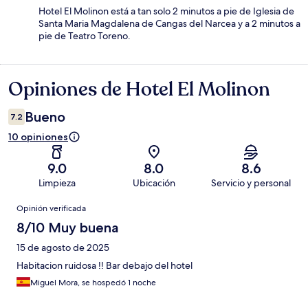
Hotel El Molinon está a tan solo 2 minutos a pie de Iglesia de
Santa Maria Magdalena de Cangas del Narcea y a 2 minutos a
pie de Teatro Toreno.
Opiniones de Hotel El Molinon
Opiniones
Bueno
7.2
10 opiniones
9.0
8.0
8.6
Limpieza
Ubicación
Servicio y personal
Opiniones
Opinión verificada
8/10 Muy buena
15 de agosto de 2025
Habitacion ruidosa !! Bar debajo del hotel
Miguel Mora, se hospedó 1 noche