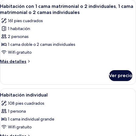
las
Abrir
Una habitación de hotel con una cama,
9
Habitación con 1 cama matrimonial o 2 individuales, 1 cama
habitaciones
todas
matrimonial o 2 camas individuales
las
161 pies cuadrados
fotos
1 habitación
de
2 personas
Habitación
con
1 cama doble o 2 camas individuales
1
Wifi gratuito
cama
Más
Más detalles
matrimonial
detalles
o
sobre
Ver precio
Habitación
2
con
individuales,
1
Abrir
Una cama individual con una colcha b
1
8
cama
Habitación individual
todas
matrimonial
cama
108 pies cuadrados
o
las
matrimonial
2
1 persona
fotos
o
individuales,
de
1 cama individual grande
2
1
Habitación
cama
Wifi gratuito
camas
matrimonial
individual
individuales
Más