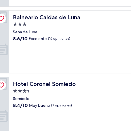
Balneario Caldas de Luna
Balneario Caldas de Luna
Propiedad
de
Sena de Luna
3.0
8.6
8.6/10
Excelente
(16 opiniones)
estrellas
de
10,
Excelente,
(16
opiniones)
Hotel Coronel Somiedo
Hotel Coronel Somiedo
Propiedad
de
Somiedo
3.5
8.4
8.4/10
Muy bueno
(7 opiniones)
estrellas
de
10,
Muy
bueno,