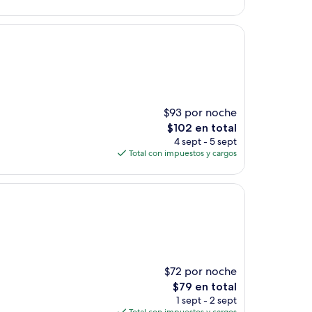
es
de
$105
$93 por noche
El
$102 en total
precio
4 sept - 5 sept
actual
Total con impuestos y cargos
es
de
$102
$72 por noche
El
$79 en total
precio
1 sept - 2 sept
actual