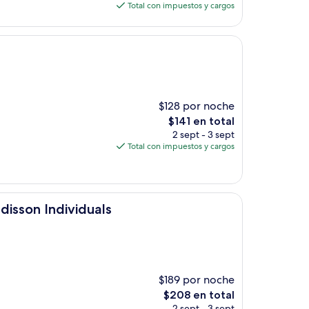
actual
Total con impuestos y cargos
es
de
$36
$128 por noche
El
$141 en total
precio
2 sept - 3 sept
actual
Total con impuestos y cargos
es
de
$141
iduals
disson Individuals
$189 por noche
El
$208 en total
precio
2 sept - 3 sept