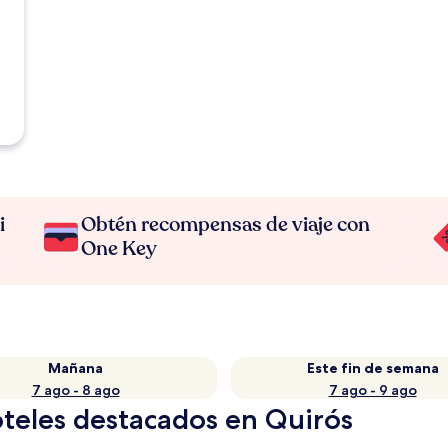
i
Obtén recompensas de viaje con
One Key
Mañana
Este fin de semana
7 ago - 8 ago
7 ago - 9 ago
oteles destacados en Quirós