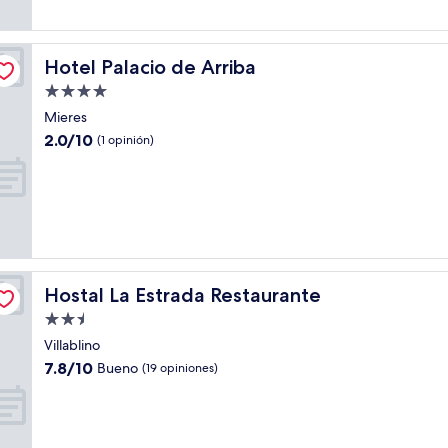
(7
opiniones)
Hotel Palacio de Arriba
Hotel Palacio de Arriba
Propiedad
de
Mieres
4.0
2.0
2.0/10
(1 opinión)
estrellas
de
10,
(1
opinión)
Hostal La Estrada Restaurante
Hostal La Estrada Restaurante
Propiedad
de
Villablino
2.5
7.8
7.8/10
Bueno
(19 opiniones)
estrellas
de
10,
Bueno,
(19