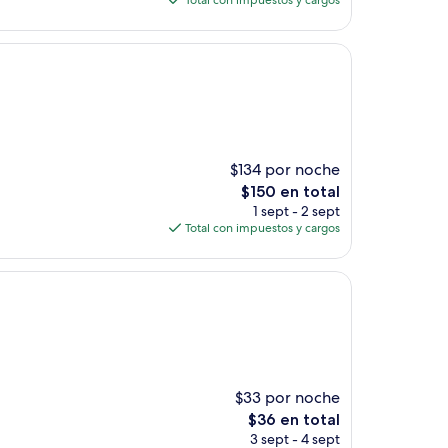
Total con impuestos y cargos
es
de
$79
$134 por noche
El
$150 en total
precio
1 sept - 2 sept
actual
Total con impuestos y cargos
es
de
$150
$33 por noche
El
$36 en total
precio
3 sept - 4 sept