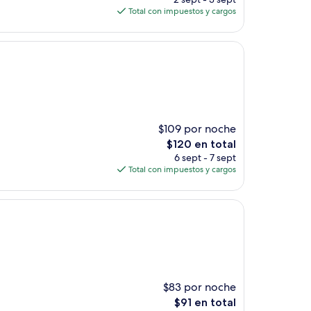
actual
Total con impuestos y cargos
es
de
$208
$109 por noche
El
$120 en total
precio
6 sept - 7 sept
actual
Total con impuestos y cargos
es
de
$120
$83 por noche
El
$91 en total