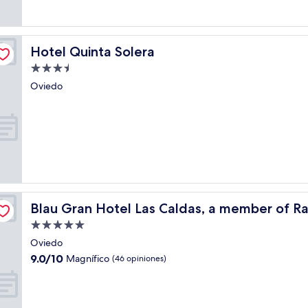
opiniones)
Hotel Quinta Solera
Hotel Quinta Solera
Propiedad
de
Oviedo
3.5
estrellas
n Individuals
Blau Gran Hotel Las Caldas, a member of Radisson Indiv
Blau Gran Hotel Las Caldas, a member of Ra
Propiedad
de
Oviedo
5.0
9.0
9.0/10
Magnífico
(46 opiniones)
estrellas
de
10,
Magnífico,
(46