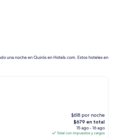
vado una noche en Quirós en Hotels.com. Estos hoteles en
$618 por noche
El
$679 en total
precio
15 ago - 16 ago
actual
Total con impuestos y cargos