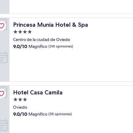
opiniones)
Princesa Munia Hotel & Spa
Princesa Munia Hotel & Spa
Propiedad
de
Centro de la ciudad de Oviedo
4.0
9.0
9.0/10
Magnífico
(315 opiniones)
estrellas
de
10,
Magnífico,
(315
opiniones)
Hotel Casa Camila
Hotel Casa Camila
Propiedad
de
Oviedo
3.0
9.0
9.0/10
Magnífico
(35 opiniones)
estrellas
de
10,
Magnífico,