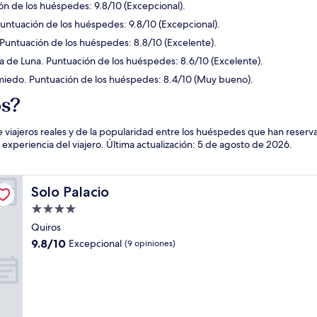
ón de los huéspedes: 9.8/10 (Excepcional).
Puntuación de los huéspedes: 9.8/10 (Excepcional).
 Puntuación de los huéspedes: 8.8/10 (Excelente).
a de Luna. Puntuación de los huéspedes: 8.6/10 (Excelente).
omiedo. Puntuación de los huéspedes: 8.4/10 (Muy bueno).
ós?
 viajeros reales y de la popularidad entre los huéspedes que han reser
periencia del viajero. Última actualización:
5 de agosto de 2026
.
Solo Palacio
Solo Palacio
Propiedad
de
Quiros
4.0
9.8
9.8/10
Excepcional
(9 opiniones)
estrellas
de
10,
Excepcional,
(9
opiniones)