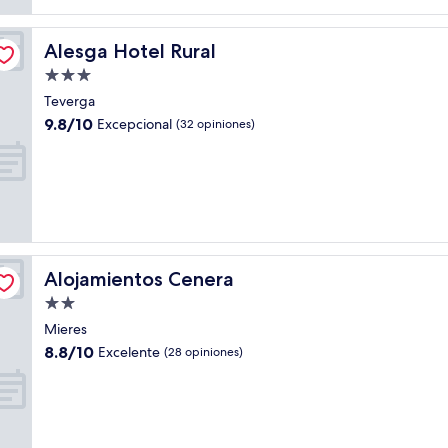
Alesga Hotel Rural
Alesga Hotel Rural
Propiedad
de
Teverga
3.0
9.8
9.8/10
Excepcional
(32 opiniones)
estrellas
de
10,
Excepcional,
(32
opiniones)
Alojamientos Cenera
Alojamientos Cenera
Propiedad
de
Mieres
2.0
8.8
8.8/10
Excelente
(28 opiniones)
estrellas
de
10,
Excelente,
(28
opiniones)