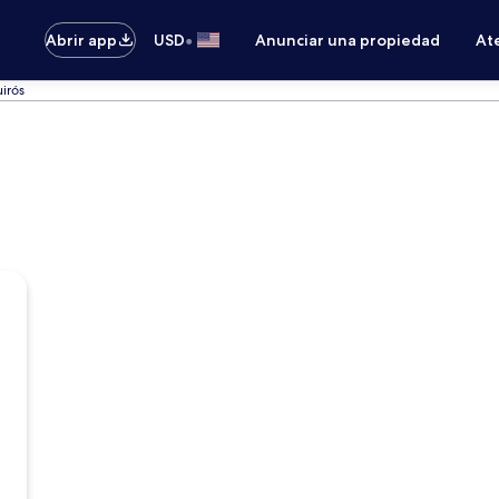
•
Abrir app
USD
Anunciar una propiedad
Ate
irós