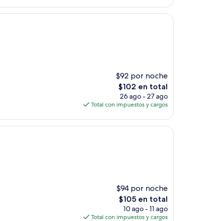
es
de
$679
$92 por noche
El
$102 en total
precio
26 ago - 27 ago
actual
Total con impuestos y cargos
es
de
$102
$94 por noche
El
$105 en total
precio
10 ago - 11 ago
actual
Total con impuestos y cargos