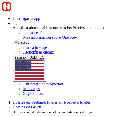
Descargar la app
Accede a ahorros al instante con los Precios para socios
Iniciar sesión
Más información sobre One Key
Mensajes
Planea tu viaje
Atención al cliente
español · USD · US
Anunciar una propiedad
Mis viajes
Sugerencias
Hoteles en Vestland
Hoteles en Noruega
Hoteles
Hoteles en Gulen
Hoteles cerca de Monumento Tusenaarsstaden Gulatinget