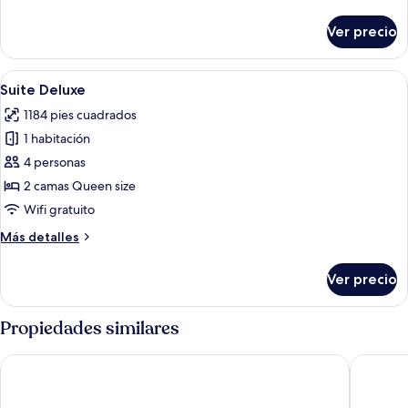
detalles
la
sobre
Ver precio
Habitación
alberca
Deluxe,
vista
Abrir
Una sala de estar con un sofá, un silló
2
a
Suite Deluxe
todas
la
1184 pies cuadrados
alberca
las
1 habitación
fotos
de
4 personas
Suite
2 camas Queen size
Deluxe
Wifi gratuito
Más
Más detalles
detalles
sobre
Ver precio
Suite
Deluxe
Propiedades similares
Le Best Hotel
Jouvence