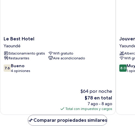
Le
Jouven
Le Best Hotel
Jouven
Best
Internat
Yaoundé
Yaound
Hotel
Hôtel
Estacionamiento gratis
Wifi gratuito
Alberc
Yaoundé
Yaound
Restaurantes
Aire acondicionado
Wifi g
7.6
8.0
Bueno
Muy
7.6
8.0
de
de
4 opiniones
1 opi
10,
10,
Bueno,
Muy
4
bueno,
$64 por noche
opiniones
1
El
$78 en total
opinión
precio
7 ago - 8 ago
actual
Total con impuestos y cargos
es
de
Comparar propiedades similares
$78