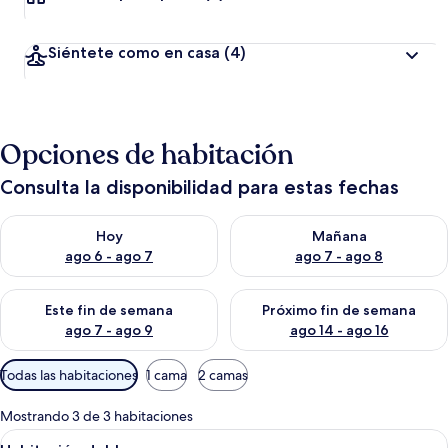
Siéntete como en casa
(4)
Opciones de habitación
Consulta la disponibilidad para estas fechas
Consulta la disponibilidad para hoy ago 6 - ago 7
Consulta la disponibilidad pa
Hoy
Mañana
ago 6 - ago 7
ago 7 - ago 8
Consulta la disponibilidad para este fin de semana ago 7 - ag
Consulta la disponibilidad par
Este fin de semana
Próximo fin de semana
ago 7 - ago 9
ago 14 - ago 16
Filtros
Todas las habitaciones
1 cama
2 camas
disponibles
para
Mostrando 3 de 3 habitaciones
las
Abrir
Una cama con ropa de cama blanca y d
2