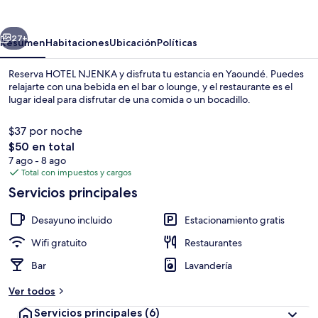
erior
Siguiente
27+
Resumen
Habitaciones
Ubicación
Políticas
Reserva HOTEL NJENKA y disfruta tu estancia en Yaoundé. Puedes
relajarte con una bebida en el bar o lounge, y el restaurante es el
lugar ideal para disfrutar de una comida o un bocadillo.
$37 por noche
El
$50 en total
precio
7 ago - 8 ago
total
Total con impuestos y cargos
es
Servicios principales
Área de sala de estar
de
$50
Desayuno incluido
Estacionamiento gratis
Wifi gratuito
Restaurantes
Bar
Lavandería
Ver todos
Servicios principales
(6)