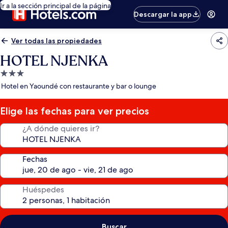
Ir a la sección principal de la página
Descargar la app
Ver todas las propiedades
HOTEL NJENKA
Propiedad
de
Hotel en Yaoundé con restaurante y bar o lounge
3.0
estrellas
Elige las fechas para ver precios
¿A dónde quieres ir?
Fechas
Huéspedes
Buscar