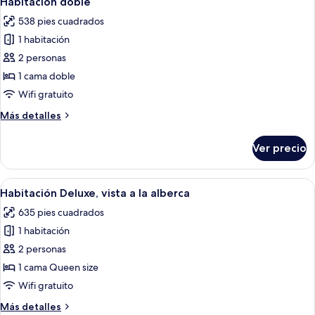
Habitación doble
habitaciones
todas
538 pies cuadrados
las
1 habitación
fotos
de
2 personas
Habitación
1 cama doble
doble
Wifi gratuito
Más
Más detalles
detalles
sobre
Ver precio
Habitación
doble
Abrir
Una cama bien tendida con ropa de ca
2
Habitación Deluxe, vista a la alberca
todas
635 pies cuadrados
las
1 habitación
fotos
de
2 personas
Habitación
1 cama Queen size
Deluxe,
Wifi gratuito
vista
Más
Más detalles
a