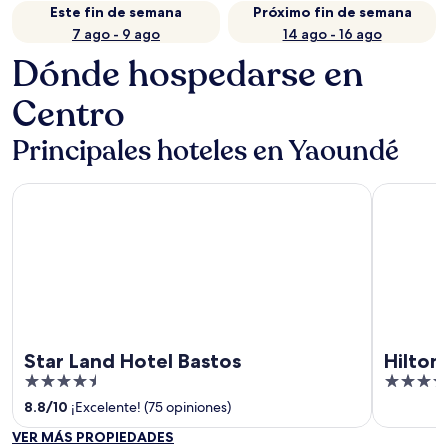
Este fin de semana
Próximo fin de semana
7 ago - 9 ago
14 ago - 16 ago
Dónde hospedarse en
Centro
Principales hoteles en Yaoundé
Star Land Hotel Bastos
Hilton Ya
Star Land Hotel Bastos
Hilton
4.5
5
out
out
8.8
/
10
¡Excelente! (75 opiniones)
of
of
VER MÁS PROPIEDADES
5
5