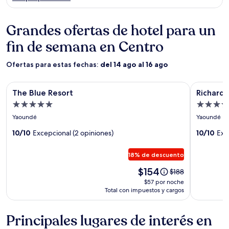
Grandes ofertas de hotel para un
fin de semana en Centro
Ofertas para estas fechas:
del 14 ago al 16 ago
Galería
The Blue Resort
Galería
Richard
The Blue Resort
Richard
de
de
Propiedad
Propied
imágenes
imágene
5.0
3.5
Yaoundé
Yaoundé
de
de
estrellas
estrellas
The
10/10
Excepcional (2 opiniones)
Richard
10/10
Exc
Blue
18% de descuento
Resort
El
$154
El
$188
precio
precio
$57 por noche
es
anterior
Total con impuestos y cargos
de
era
$154.
de
Principales lugares de interés en
$188,
ver