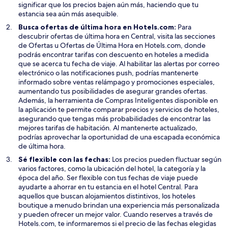
a
t
significar que los precios bajen aún más, haciendo que tu
a
estancia sea aún más asequible.
n
Busca ofertas de última hora en Hotels.com:
Para
a
descubrir ofertas de última hora en Central, visita las secciones
de Ofertas u Ofertas de Última Hora en Hotels.com, donde
podrás encontrar tarifas con descuento en hoteles a medida
que se acerca tu fecha de viaje. Al habilitar las alertas por correo
electrónico o las notificaciones push, podrías mantenerte
informado sobre ventas relámpago y promociones especiales,
aumentando tus posibilidades de asegurar grandes ofertas.
Además, la herramienta de Compras Inteligentes disponible en
la aplicación te permite comparar precios y servicios de hoteles,
asegurando que tengas más probabilidades de encontrar las
mejores tarifas de habitación. Al mantenerte actualizado,
podrías aprovechar la oportunidad de una escapada económica
de última hora.
Sé flexible con las fechas:
Los precios pueden fluctuar según
varios factores, como la ubicación del hotel, la categoría y la
época del año. Ser flexible con tus fechas de viaje puede
ayudarte a ahorrar en tu estancia en el hotel Central. Para
aquellos que buscan alojamientos distintivos, los hoteles
boutique a menudo brindan una experiencia más personalizada
y pueden ofrecer un mejor valor. Cuando reserves a través de
Hotels.com, te informaremos si el precio de las fechas elegidas