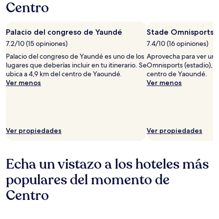
Centro
más
información
sobre
Palacio del congreso de Yaundé
Stade Omnisports
la
tarifa
7.2/10 (15 opiniones)
7.4/10 (16 opiniones)
estándar.
Palacio del congreso de Yaundé es uno de los
Aprovecha para ver un 
lugares que deberías incluir en tu itinerario. Se
Omnisports (estadio), u
ubica a 4,9 km del centro de Yaoundé.
centro de Yaoundé.
Ver menos
Ver menos
Ver propiedades
Ver propiedades
Echa un vistazo a los hoteles más
populares del momento de
Centro