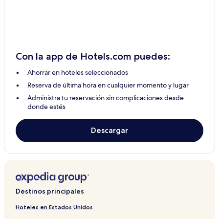
Hoteles que aceptan mascotas en Yaoundé
Departamentos en Yaoundé
Apart-Hoteles en Yaoundé
Hoteles baratos en Yaoundé
Con la app de Hotels.com puedes:
Hoteles de lujo en Yaoundé
Ahorrar en hoteles seleccionados
Hoteles 2 estrellas en Yaoundé
Reserva de última hora en cualquier momento y lugar
Hoteles 3 estrellas en Yaoundé
Administra tu reservación sin complicaciones desde
Hoteles 4 estrellas en Yaoundé
donde estés
Hoteles de negocios en Yaoundé
Descargar
Hoteles familiares en Yaoundé
Hoteles y resorts con spa en Yaoundé
Hoteles en Yaoundé
Hoteles en Obout
Destinos principales
Hoteles en Boumnyébel
Hoteles en Libolo
Hoteles en Estados Unidos