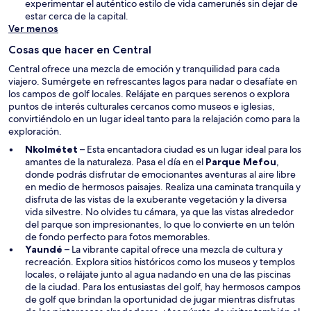
á
experimentar el auténtico estilo de vida camerunés sin dejar de
v
e
estar cerca de la capital.
a
n
Ver menos
v
u
e
Cosas que hacer en Central
n
n
a
Central ofrece una mezcla de emoción y tranquilidad para cada
t
n
viajero. Sumérgete en refrescantes lagos para nadar o desafíate en
a
u
los campos de golf locales. Relájate en parques serenos o explora
n
e
puntos de interés culturales cercanos como museos e iglesias,
a
v
convirtiéndolo en un lugar ideal tanto para la relajación como para la
a
exploración.
v
Nkolmétet
– Esta encantadora ciudad es un lugar ideal para los
e
S
amantes de la naturaleza. Pasa el día en el
Parque Mefou
,
n
e
donde podrás disfrutar de emocionantes aventuras al aire libre
t
a
en medio de hermosos paisajes. Realiza una caminata tranquila y
a
b
disfruta de las vistas de la exuberante vegetación y la diversa
n
r
vida silvestre. No olvides tu cámara, ya que las vistas alrededor
a
i
del parque son impresionantes, lo que lo convierte en un telón
r
de fondo perfecto para fotos memorables.
á
Yaundé
– La vibrante capital ofrece una mezcla de cultura y
e
recreación. Explora sitios históricos como los museos y templos
n
locales, o relájate junto al agua nadando en una de las piscinas
u
de la ciudad. Para los entusiastas del golf, hay hermosos campos
n
de golf que brindan la oportunidad de jugar mientras disfrutas