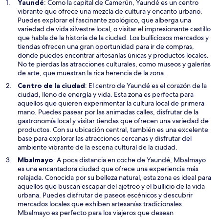
n
S
Yaundé
: Como la capital de Camerún, Yaundé es un centro
a
e
vibrante que ofrece una mezcla de cultura y encanto urbano.
a
Puedes explorar el fascinante zoológico, que alberga una
b
variedad de vida silvestre local, o visitar el impresionante castillo
r
que habla de la historia de la ciudad. Los bulliciosos mercados y
i
tiendas ofrecen una gran oportunidad para ir de compras,
r
donde puedes encontrar artesanías únicas y productos locales.
á
No te pierdas las atracciones culturales, como museos y galerías
e
de arte, que muestran la rica herencia de la zona.
n
S
Centro de la ciudad
: El centro de Yaundé es el corazón de la
u
e
ciudad, lleno de energía y vida. Esta zona es perfecta para
n
a
aquellos que quieren experimentar la cultura local de primera
a
b
mano. Puedes pasear por las animadas calles, disfrutar de la
n
r
gastronomía local y visitar tiendas que ofrecen una variedad de
u
i
productos. Con su ubicación central, también es una excelente
e
r
base para explorar las atracciones cercanas y disfrutar del
v
á
ambiente vibrante de la escena cultural de la ciudad.
a
e
S
Mbalmayo
: A poca distancia en coche de Yaundé, Mbalmayo
v
n
e
es una encantadora ciudad que ofrece una experiencia más
e
u
a
relajada. Conocida por su belleza natural, esta zona es ideal para
n
n
b
aquellos que buscan escapar del ajetreo y el bullicio de la vida
t
a
r
urbana. Puedes disfrutar de paseos escénicos y descubrir
a
n
i
mercados locales que exhiben artesanías tradicionales.
n
u
r
Mbalmayo es perfecto para los viajeros que desean
a
e