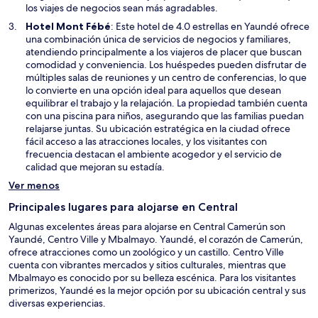
t
u
los viajes de negocios sean más agradables.
a
n
S
Hotel Mont Fébé
: Este hotel de 4.0 estrellas en Yaundé ofrece
n
a
e
una combinación única de servicios de negocios y familiares,
a
n
a
atendiendo principalmente a los viajeros de placer que buscan
u
b
comodidad y conveniencia. Los huéspedes pueden disfrutar de
e
r
múltiples salas de reuniones y un centro de conferencias, lo que
v
i
lo convierte en una opción ideal para aquellos que desean
a
r
equilibrar el trabajo y la relajación. La propiedad también cuenta
v
á
con una piscina para niños, asegurando que las familias puedan
e
e
relajarse juntas. Su ubicación estratégica en la ciudad ofrece
n
n
fácil acceso a las atracciones locales, y los visitantes con
t
u
frecuencia destacan el ambiente acogedor y el servicio de
a
n
calidad que mejoran su estadía.
n
a
Ver menos
a
n
u
Principales lugares para alojarse en Central
e
Algunas excelentes áreas para alojarse en Central Camerún son
v
Yaundé, Centro Ville y Mbalmayo. Yaundé, el corazón de Camerún,
a
ofrece atracciones como un zoológico y un castillo. Centro Ville
v
cuenta con vibrantes mercados y sitios culturales, mientras que
e
Mbalmayo es conocido por su belleza escénica. Para los visitantes
n
primerizos, Yaundé es la mejor opción por su ubicación central y sus
t
diversas experiencias.
a