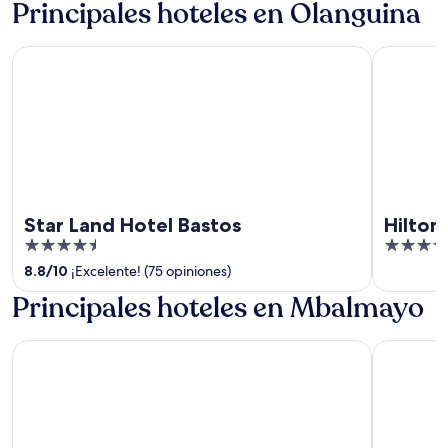
Principales hoteles en Olanguina
Star Land Hotel Bastos
Hilton Ya
Star Land Hotel Bastos
Hilton
4.5
5
out
out
8.8
/
10
¡Excelente! (75 opiniones)
of
of
Principales hoteles en Mbalmayo
5
5
Star Land Hotel Bastos
Hilton Ya