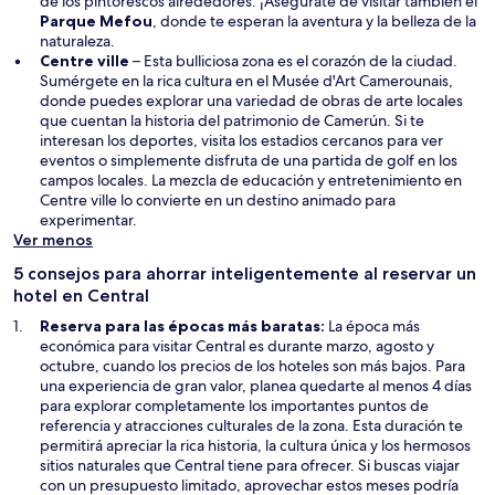
a
de los pintorescos alrededores. ¡Asegúrate de visitar también el
S
n
Parque Mefou
, donde te esperan la aventura y la belleza de la
e
u
naturaleza.
a
e
Centre ville
– Esta bulliciosa zona es el corazón de la ciudad.
b
v
S
Sumérgete en la rica cultura en el
Musée d'Art Camerounais
,
r
a
e
donde puedes explorar una variedad de obras de arte locales
i
v
a
que cuentan la historia del patrimonio de Camerún. Si te
r
e
b
interesan los deportes, visita los estadios cercanos para ver
á
n
r
eventos o simplemente disfruta de una partida de golf en los
e
t
i
campos locales. La mezcla de educación y entretenimiento en
n
a
r
Centre ville lo convierte en un destino animado para
u
n
á
experimentar.
n
a
e
Ver menos
a
n
5 consejos para ahorrar inteligentemente al reservar un
n
u
hotel en Central
u
n
e
a
Reserva para las épocas más baratas:
La época más
v
n
económica para visitar Central es durante marzo, agosto y
a
u
octubre, cuando los precios de los hoteles son más bajos. Para
v
e
una experiencia de gran valor, planea quedarte al menos 4 días
e
v
para explorar completamente los importantes puntos de
n
a
referencia y atracciones culturales de la zona. Esta duración te
t
v
permitirá apreciar la rica historia, la cultura única y los hermosos
a
e
sitios naturales que Central tiene para ofrecer. Si buscas viajar
n
n
con un presupuesto limitado, aprovechar estos meses podría