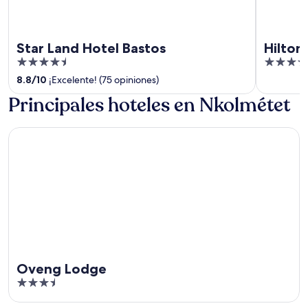
Star Land Hotel Bastos
Hilton
4.5
5
out
out
8.8
/
10
¡Excelente! (75 opiniones)
of
of
Principales hoteles en Nkolmétet
5
5
Oveng Lodge
Oveng Lodge
3.5
out