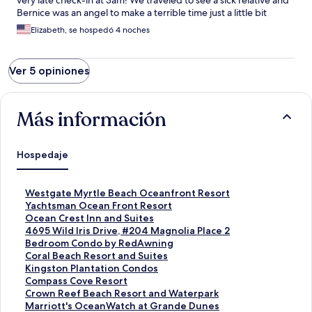
very late check-in at 3am! We traveled to see a sick relative and
Bernice was an angel to make a terrible time just a little bit
better. Thanks!
Elizabeth, se hospedó 4 noches
Ver 5 opiniones
Más información
Hospedaje
E
Westgate Myrtle Beach Oceanfront Resort
n
E
Yachtsman Ocean Front Resort
l
n
E
Ocean Crest Inn and Suites
a
l
n
E
4695 Wild Iris Drive, #204 Magnolia Place 2
c
a
l
n
Bedroom Condo by RedAwning
e
c
a
l
E
Coral Beach Resort and Suites
p
e
c
a
n
E
Kingston Plantation Condos
a
p
e
c
l
n
E
Compass Cove Resort
r
a
p
e
a
l
n
E
Crown Reef Beach Resort and Waterpark
a
r
a
p
c
a
l
n
E
Marriott's OceanWatch at Grande Dunes