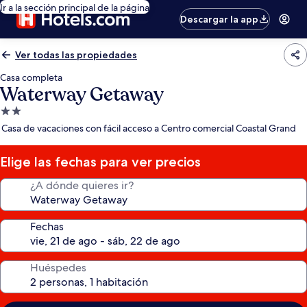
Ir a la sección principal de la página
Descargar la app
Ver todas las propiedades
Casa completa
Waterway Getaway
Propiedad
de
Casa de vacaciones con fácil acceso a Centro comercial Coastal Grand
2.0
estrellas
Elige las fechas para ver precios
¿A dónde quieres ir?
Fechas
Huéspedes