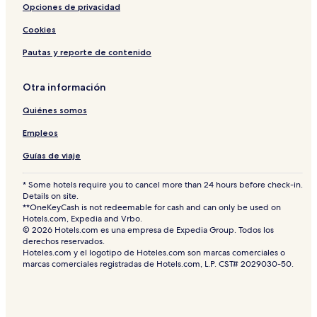
Opciones de privacidad
n
r
O
g
o
c
Cookies
n
e
t
a
Pautas y reporte de contenido
b
n
y
f
I
r
Otra información
H
o
Quiénes somos
G
n
t
Empleos
Guías de viaje
* Some hotels require you to cancel more than 24 hours before check-in.
Details on site.
**OneKeyCash is not redeemable for cash and can only be used on
Hotels.com, Expedia and Vrbo.
© 2026 Hotels.com es una empresa de Expedia Group. Todos los
derechos reservados.
Hoteles.com y el logotipo de Hoteles.com son marcas comerciales o
marcas comerciales registradas de Hotels.com, L.P. CST# 2029030-50.