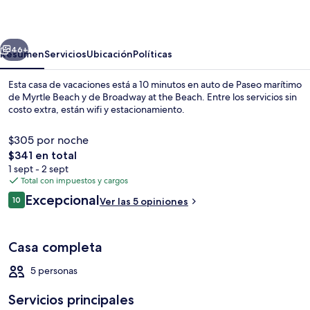
erior
Siguiente
46+
Resumen
Servicios
Ubicación
Políticas
Esta casa de vacaciones está a 10 minutos en auto de Paseo marítimo
de Myrtle Beach y de Broadway at the Beach. Entre los servicios sin
costo extra, están wifi y estacionamiento.
$305 por noche
El
$341 en total
precio
1 sept - 2 sept
total
Total con impuestos y cargos
es
Opiniones
Excepcional
Área de sala de estar
10
Ver las 5 opiniones
de
10 de 10,
$341
Casa completa
5 personas
Servicios principales