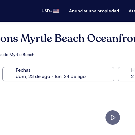
•
USD
Anunciar una propiedad
Ate
ions Myrtle Beach Oceanfro
ayas de Myrtle Beach
Fechas
H