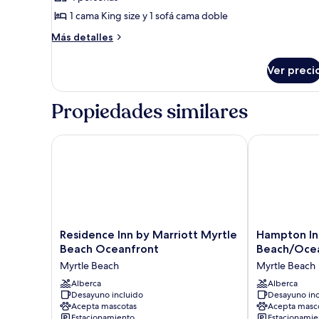
Habitación
1 cama King size y 1 sofá cama doble
estándar,
Más
1
Más detalles
detalles
habitación
sobre
Ver preci
Habitación
estándar,
1
Propiedades similares
habitación
Residence Inn by Marriott Myrtle Beach Oceanfront
Hampton Inn 
Residence
Hampton
Residence Inn by Marriott Myrtle
Hampton In
Inn
Inn
Beach Oceanfront
Beach/Oce
by
&
Myrtle Beach
Myrtle Beach
Marriott
Suites
Myrtle
Alberca
Myrtle
Alberca
Desayuno incluido
Desayuno inc
Beach
Beach/Oceanf
Acepta mascotas
Acepta masc
Oceanfront
Myrtle
Estacionamiento
Estacionamie