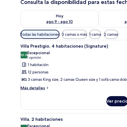
Consulta la disponibilidad para estas fec
Consulta la disponibilidad para hoy ago 9 - ago 10
Consulta la d
Hoy
ago 9 - ago 10
a
Filtros
Todas las habitaciones
3 camas o más
1 cama
2 camas
disponibles
Abrir
Habitación de hotel con dos ca
para
10
Villa Prestigio, 4 habitaciones (Signature)
todas
las
Excepcional
las
10.0
habitaciones
10.0 de 10
(1
1 opinión
fotos
opinión)
1 habitación
de
12 personas
Villa
3 camas King size, 2 camas Queen size y 1 sofá cama dob
Prestigio,
Más
4
Más detalles
detalles
habitaciones
sobre
(Signature)
Ver preci
Villa
Prestigio,
4
Abrir
Una cocina moderna con armari
13
habitaciones
Villa, 2 habitaciones
todas
(Signature)
Excepcional