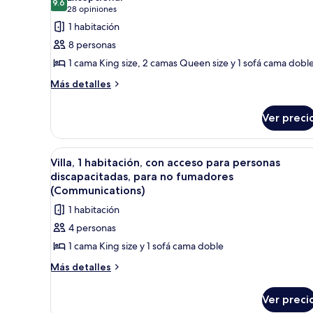
las
9.6
9.6 de 10
(28
28 opiniones
fotos
opiniones)
1 habitación
de
8 personas
Villa,
1 cama King size, 2 camas Queen size y 1 sofá cama dobl
2
Más
habitaciones
Más detalles
detalles
sobre
Ver preci
Villa,
2
habitaciones
Abrir
Una cocina moderna con armari
13
Villa, 1 habitación, con acceso para personas
todas
discapacitadas, para no fumadores
las
(Communications)
fotos
1 habitación
de
4 personas
Villa,
1 cama King size y 1 sofá cama doble
1
habitación,
Más
Más detalles
detalles
con
sobre
acceso
Ver preci
Villa,