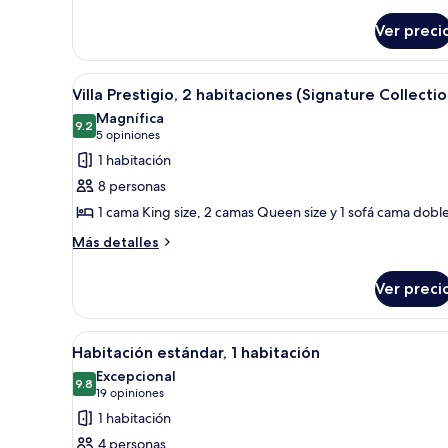
detalles
3
sobre
habitaciones,
Ver preci
Villa
con
Prestigio,
acceso
3
Abrir
Una cocina moderna con una isl
9
habitaciones,
para
Villa Prestigio, 2 habitaciones (Signature Collectio
todas
con
personas
Magnífica
acceso
las
9.2
9.2 de 10
(5
5 opiniones
discapacitadas
para
fotos
opiniones)
1 habitación
(Mobility
personas
de
discapacitadas
Accessible)
8 personas
Villa
(Mobility
1 cama King size, 2 camas Queen size y 1 sofá cama dobl
Accessible)
Prestigio,
Más
2
Más detalles
detalles
habitaciones
sobre
(Signature
Ver preci
Villa
Collection)
Prestigio,
2
Abrir
Una cocina moderna con armari
12
habitaciones
Habitación estándar, 1 habitación
todas
(Signature
Excepcional
Collection)
las
9.8
9.8 de 10
(19
19 opiniones
fotos
opiniones)
1 habitación
de
4 personas