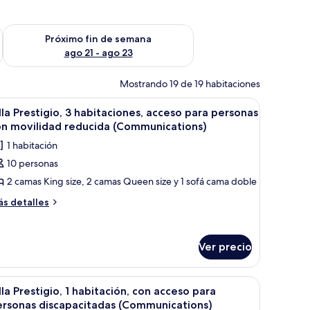
fin de semana ago 14 - ago 16
Consulta la disponibilidad para el próximo fin de semana ago
Próximo fin de semana
ago 21 - ago 23
Mostrando 19 de 19 habitaciones
cuadros y una ventana que ofrece vistas al cielo.
cos, una isla grande y taburetes de bar. Hay un comedor con un sofá y una
brir
Habitación de hotel con dos camas, una mesita
8
lla Prestigio, 3 habitaciones, acceso para personas
odas
on movilidad reducida (Communications)
s
1 habitación
otos
10 personas
e
2 camas King size, 2 camas Queen size y 1 sofá cama doble
lla
restigio,
ás
s detalles
talles
bre
abitaciones,
lla
cceso
Ver precio
estigio,
ara
bitaciones,
ersonas
á y una lámpara.
n ventanal grande con cortinas, un cuadro en la pared y una mesita de noch
brir
Una cocina moderna con una isla central, ele
7
ceso
lla Prestigio, 1 habitación, con acceso para
on
odas
ra
ersonas discapacitadas (Communications)