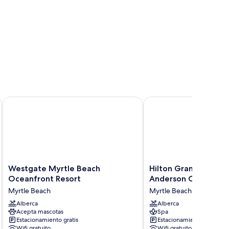
2 Myrtle Beach.
Westgate Myrtle Beach Oceanfront Resort
Hilton Grand Vacation
Westgate
Hilton
Westgate Myrtle Beach
Hilton Grand Vacatio
Myrtle
Grand
Oceanfront Resort
Anderson Ocean Myr
Beach
Vacations
Myrtle Beach
Myrtle Beach
Oceanfront
Club
Resort
Alberca
Anderson
Alberca
Acepta mascotas
Spa
Myrtle
Ocean
Estacionamiento gratis
Estacionamiento gratis
Beach
Myrtle
Wifi gratuito
Wifi gratuito