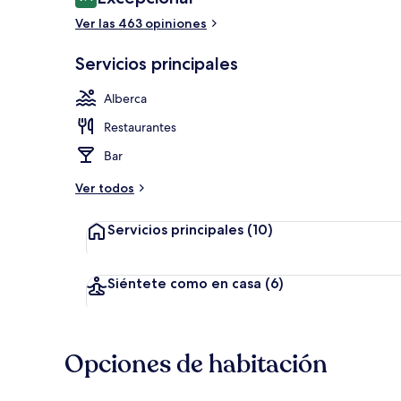
9.4 de 10,
Ver las 463 opiniones
Alberca al air
Servicios principales
Alberca
Restaurantes
Bar
Ver todos
Servicios principales
(10)
Siéntete como en casa
(6)
Opciones de habitación