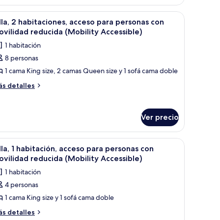
tándar,
grande, dos mesitas de noche con lámparas, un escritorio y una silla.
brir
Habitación de hotel con dos camas, un ventan
bitación
13
lla, 2 habitaciones, acceso para personas con
odas
vilidad reducida (Mobility Accessible)
s
1 habitación
otos
8 personas
e
1 cama King size, 2 camas Queen size y 1 sofá cama doble
lla,
ás
s detalles
talles
abitaciones,
bre
cceso
la,
ara
Ver precio
ersonas
bitaciones,
ceso
on
cuadros y una ventana que ofrece vistas al cielo.
 mesita de noche y dos lámparas fijadas a la pared. Se observan dos cuadros 
brir
Una cocina moderna con armarios blancos, ele
14
ra
lla, 1 habitación, acceso para personas con
ovilidad
odas
rsonas
vilidad reducida (Mobility Accessible)
educida
n
s
1 habitación
Mobility
vilidad
otos
ducida
ccessible)
4 personas
e
obility
1 cama King size y 1 sofá cama doble
lla,
cessible)
ás
s detalles