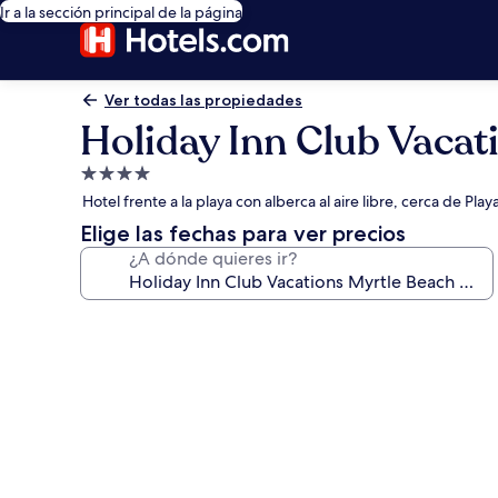
Ir a la sección principal de la página
Ver todas las propiedades
Holiday Inn Club Vacat
Propiedad
de
Hotel frente a la playa con alberca al aire libre, cerca de Pl
4.0
Elige las fechas para ver precios
estrellas
¿A dónde quieres ir?
Galería
de
fotos
de
Holiday
Inn