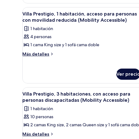
para
1
habitación,
personas
Abrir
Una habitación de hotel con un
6
con
Villa Prestigio, 1 habitación, acceso para personas
discapacitadas,
todas
acceso
con movilidad reducida (Mobility Accessible)
para
para
las
1 habitación
no
personas
fotos
discapacitadas,
fumadores
4 personas
de
para
(Communications)
1 cama King size y 1 sofá cama doble
Villa
no
fumadores
Prestigio,
Más
Más detalles
(Communications)
detalles
1
sobre
habitación,
Villa
acceso
Ver preci
Prestigio,
para
1
habitación,
personas
Abrir
Habitación de hotel con dos ca
9
acceso
Villa Prestigio, 3 habitaciones, con acceso para
con
todas
para
personas discapacitadas (Mobility Accessible)
movilidad
personas
las
1 habitación
reducida
con
fotos
movilidad
(Mobility
10 personas
de
reducida
Accessible)
2 camas King size, 2 camas Queen size y 1 sofá cama dob
Villa
(Mobility
Accessible)
Prestigio,
Más
Más detalles