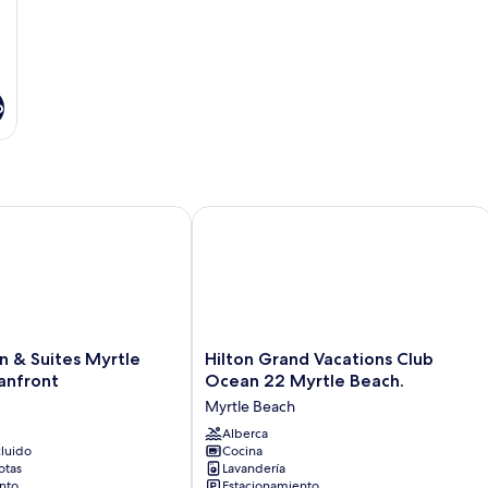
o
& Suites Myrtle Beach/Oceanfront
Hilton Grand Vacations Club Ocean 2
Hilton
n & Suites Myrtle
Hilton Grand Vacations Club
Grand
anfront
Ocean 22 Myrtle Beach.
Vacations
Myrtle Beach
Club
Ocean
Alberca
luido
Cocina
ront
22
otas
Lavandería
Myrtle
nto
Estacionamiento