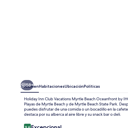
Club
Vacations
Myrtle
Beach
Oceanfront
by
IHG
58+
Resumen
Habitaciones
Ubicación
Políticas
Holiday Inn Club Vacations Myrtle Beach Oceanfront by IHG
Playas de Myrtle Beach y de Myrtle Beach State Park. Despué
puedes disfrutar de una comida o un bocadillo en la cafete
destaca por su alberca al aire libre y su snack bar o deli.
Opiniones
Excepcional
9.4