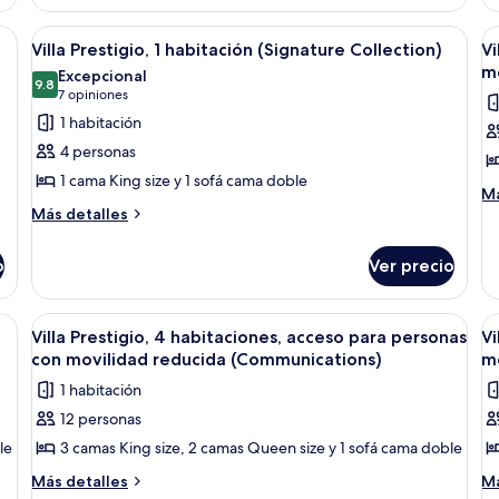
habitaciones
es
1
a cama grande, dos mesitas de noche con lámparas, un escritorio y una silla.
Abrir
Una habitación de hotel con una cama 
A
ha
7
Villa Prestigio, 1 habitación (Signature Collection)
Vi
todas
t
mo
Excepcional
las
9.8
la
9.8 de 10
(7
7 opiniones
fotos
f
opiniones)
1 habitación
de
d
4 personas
Villa
Vi
1 cama King size y 1 sofá cama doble
Prestigio,
2
M
Má
Más
de
1
Más detalles
h
detalles
so
habitación
a
sobre
Vil
o
(Signature
Ver precio
p
Villa
2
Collection)
p
Prestigio,
ha
1
ac
c
mas, una mesita de noche y dos lámparas fijadas a la pared. Se observan dos 
Abrir
Habitación de hotel con dos camas, una
A
6
habitación
pa
Villa Prestigio, 4 habitaciones, acceso para personas
Vi
m
todas
t
(Signature
pe
con movilidad reducida (Communications)
mo
r
Collection)
las
co
la
1 habitación
(
mo
fotos
f
re
12 personas
A
de
d
(M
le
3 camas King size, 2 camas Queen size y 1 sofá cama doble
Villa
Vi
Ac
Prestigio,
1
Más
M
Más detalles
Má