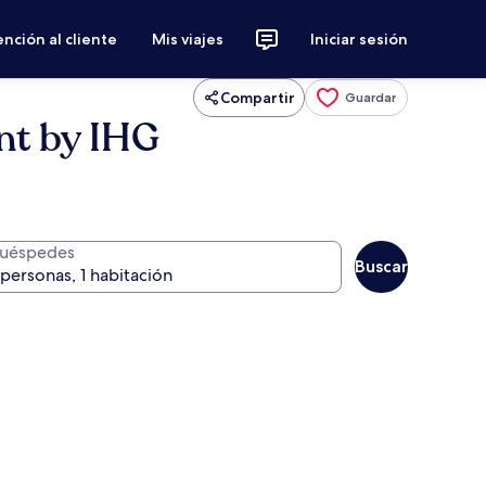
nción al cliente
Mis viajes
Iniciar sesión
Compartir
Guardar
nt by IHG
uéspedes
Buscar