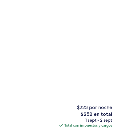
Sala de estar en el lobby
ado por la propiedad
$223 por noche
El
$252 en total
precio
1 sept - 2 sept
Bar (en la propiedad)
total
Total con impuestos y cargos
es
de