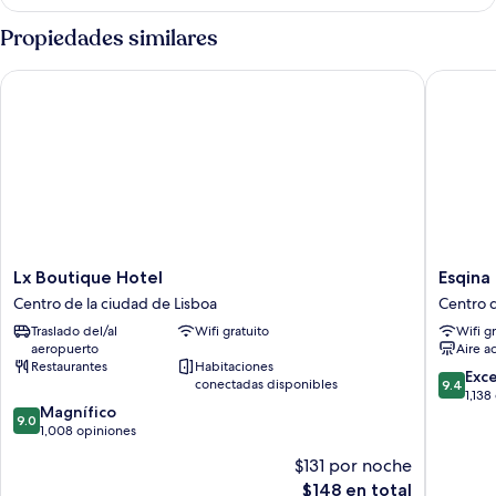
Propiedades similares
Lx Boutique Hotel
Esqina 
Lx
Esqina
Lx Boutique Hotel
Esqina
Boutique
Cosmopo
Centro de la ciudad de Lisboa
Centro d
Hotel
Lodge
Traslado del/al
Wifi gratuito
Wifi g
Centro
Centro
aeropuerto
Aire a
de
de
Restaurantes
Habitaciones
la
la
9.4
Exc
conectadas disponibles
9.4
ciudad
ciudad
de
1,138
9.0
Magnífico
de
de
10,
9.0
de
1,008 opiniones
Lisboa
Lisboa
Excepcio
10,
1,138
$131 por noche
Magnífico,
opinion
El
$148 en total
1,008