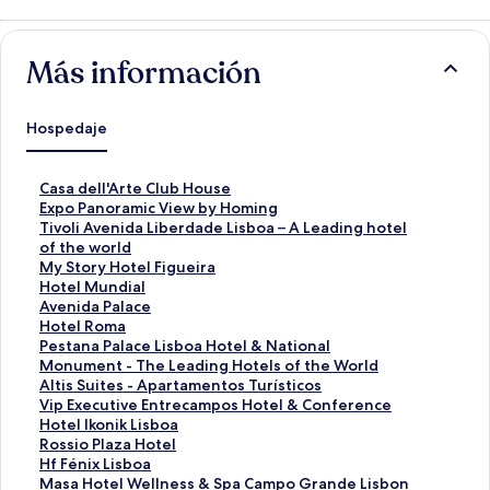
Más información
Hospedaje
E
Casa dell'Arte Club House
n
E
Expo Panoramic View by Homing
l
n
E
Tivoli Avenida Liberdade Lisboa – A Leading hotel
a
l
n
of the world
c
a
l
E
My Story Hotel Figueira
e
c
a
n
E
Hotel Mundial
p
e
c
l
n
E
Avenida Palace
a
p
e
a
l
n
E
Hotel Roma
r
a
p
c
a
l
n
E
Pestana Palace Lisboa Hotel & National
a
r
a
e
c
a
l
n
Monument - The Leading Hotels of the World
a
a
r
p
e
c
a
l
E
Altis Suites - Apartamentos Turísticos
b
a
a
a
p
e
c
a
n
E
Vip Executive Entrecampos Hotel & Conference
r
b
a
r
a
p
e
c
l
n
E
Hotel Ikonik Lisboa
i
r
b
a
r
a
p
e
a
l
n
E
Rossio Plaza Hotel
r
i
r
a
a
r
a
p
c
a
l
n
E
Hf Fénix Lisboa
l
r
i
b
a
a
r
a
e
c
a
l
n
E
Masa Hotel Wellness & Spa Campo Grande Lisbon