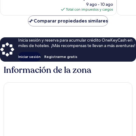
precio
opiniones
9 ago - 10 ago
actual
Total con impuestos y cargos
es
de
Comparar propiedades similares
$148
Inicia sesión y reserva para acumular crédito OneKeyCash en
miles de hoteles. ¡Más recompensas te llevan a más aventuras!
Iniciar sesión
Registrarme gratis
Información de la zona