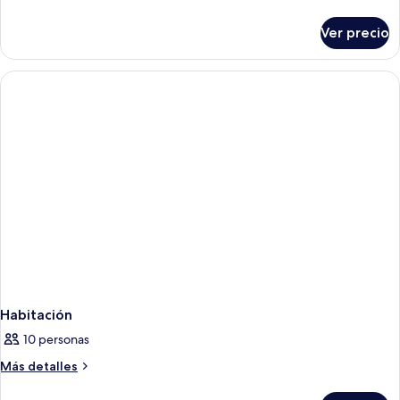
detalles
sobre
Ver precio
Habitación
Habitación
10 personas
Más
Más detalles
detalles
sobre