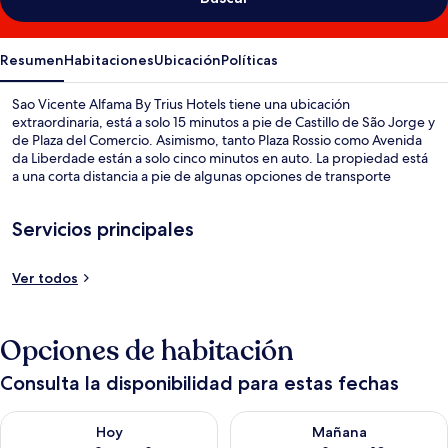
Resumen
Habitaciones
Ubicación
Políticas
Sao Vicente Alfama By Trius Hotels tiene una ubicación
extraordinaria, está a solo 15 minutos a pie de Castillo de São Jorge y
de Plaza del Comercio. Asimismo, tanto Plaza Rossio como Avenida
da Liberdade están a solo cinco minutos en auto. La propiedad está
a una corta distancia a pie de algunas opciones de transporte
público: Parada de tranvía de Cç. S. Vicente queda a unos pasos y
Parada de tranvía y autobús de Voz Operário está a 2 minutos.
Servicios principales
Ver todos
Opciones de habitación
Consulta la disponibilidad para estas fechas
Consulta la disponibilidad para hoy ago 8 - ago 9
Consulta la disponibilidad pa
Hoy
Mañana