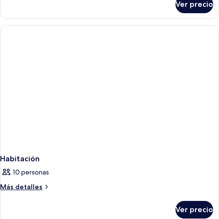
Ver precio
Habitación
Habitación
10 personas
Más
Más detalles
detalles
sobre
Ver precio
Habitación