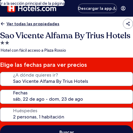
Ir a la sección principal de la página
Descargar la app
Ver todas las propiedades
Sao Vicente Alfama By Trius Hotels
Propiedad
de
Hotel con fácil acceso a Plaza Rossio
2.0
estrellas
Elige las fechas para ver precios
¿A dónde quieres ir?
Fechas
Huéspedes
Buscar