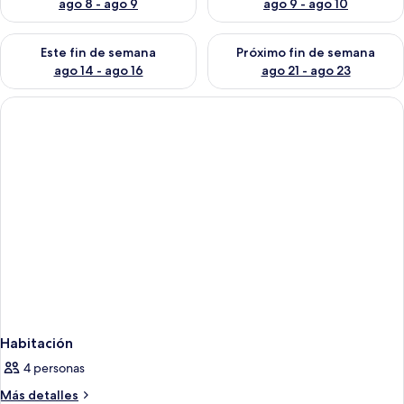
ago 8 - ago 9
ago 9 - ago 10
Consulta la disponibilidad para este fin de semana ago 14 - ag
Consulta la disponibilidad pa
Este fin de semana
Próximo fin de semana
ago 14 - ago 16
ago 21 - ago 23
Habitación
4 personas
Más
Más detalles