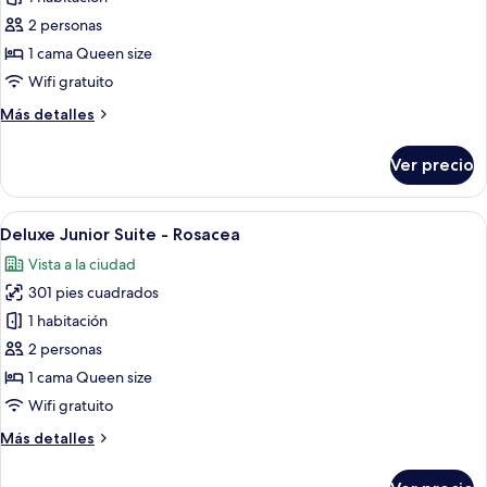
fotos
de
2 personas
Double
1 cama Queen size
Room,
Wifi gratuito
Station
Más
Más detalles
View
detalles
sobre
Ver precio
Double
Room,
Station
Abrir
Una habitación de hotel moderna con u
11
View
Deluxe Junior Suite - Rosacea
todas
Vista a la ciudad
las
301 pies cuadrados
fotos
de
1 habitación
Deluxe
2 personas
Junior
1 cama Queen size
Suite
Wifi gratuito
-
Más
Más detalles
Rosacea
detalles
sobre