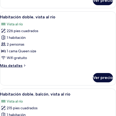
Ver precio
Deluxe
Junior
Suite
Abrir
Una habitación de hotel moderna con u
7
-
Habitación doble, vista al río
todas
Rosacea
Vista al río
las
226 pies cuadrados
fotos
de
1 habitación
Habitación
2 personas
doble,
1 cama Queen size
vista
Wifi gratuito
al
Más
Más detalles
río
detalles
sobre
Ver precio
Habitación
doble,
vista
Abrir
Habitación de hotel con una cama gran
6
al
Habitación doble, balcón, vista al río
todas
río
Vista al río
las
215 pies cuadrados
fotos
de
1 habitación