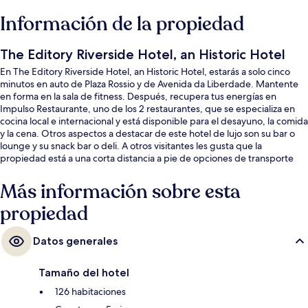
Información de la propiedad
The Editory Riverside Hotel, an Historic Hotel
En The Editory Riverside Hotel, an Historic Hotel, estarás a solo cinco
minutos en auto de Plaza Rossio y de Avenida da Liberdade. Mantente
en forma en la sala de fitness. Después, recupera tus energías en
Impulso Restaurante, uno de los 2 restaurantes, que se especializa en
cocina local e internacional y está disponible para el desayuno, la comida
y la cena. Otros aspectos a destacar de este hotel de lujo son su bar o
lounge y su snack bar o deli. A otros visitantes les gusta que la
propiedad está a una corta distancia a pie de opciones de transporte
público: Parada de tranvía de Cç. S. Vicente está a 9 minutos y Parada
de tranvía de R. Escolas Gerais está a 10 minutos.
Más información sobre esta
propiedad
Datos generales
Tamaño del hotel
126 habitaciones