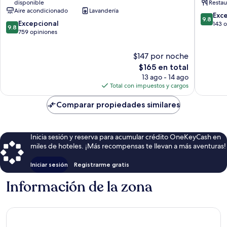
disponible
Restau
de
Hotels
Aire acondicionado
Lavandería
la
Centro
9.8
Exc
9.8
9.8
ciudad
Excepcional
de
de
143 
9.8
de
de
759 opiniones
la
10,
10,
Lisboa
ciudad
Excepcio
Excepcional,
de
143
$147 por noche
759
Lisboa
opinion
El
$165 en total
opiniones
precio
13 ago - 14 ago
actual
Total con impuestos y cargos
es
de
Comparar propiedades similares
$165
Inicia sesión y reserva para acumular crédito OneKeyCash en
miles de hoteles. ¡Más recompensas te llevan a más aventuras!
Iniciar sesión
Registrarme gratis
Información de la zona