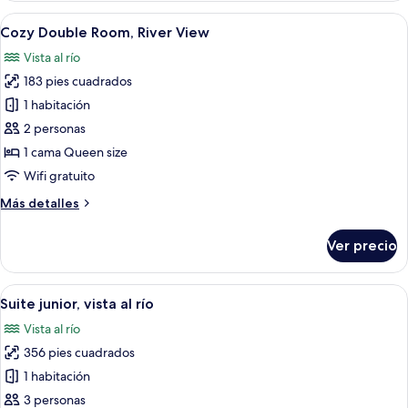
Room,
Abrir
Un dormitorio con cama, escritorio y s
7
Station
Cozy Double Room, River View
todas
View
Vista al río
las
183 pies cuadrados
fotos
de
1 habitación
Cozy
2 personas
Double
1 cama Queen size
Room,
Wifi gratuito
River
Más
Más detalles
View
detalles
sobre
Ver precio
Cozy
Double
Room,
Abrir
Un dormitorio moderno con una cama gr
7
River
Suite junior, vista al río
todas
View
Vista al río
las
356 pies cuadrados
fotos
de
1 habitación
Suite
3 personas