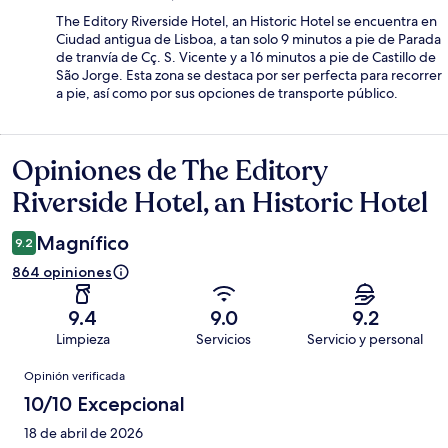
The Editory Riverside Hotel, an Historic Hotel se encuentra en
Ciudad antigua de Lisboa, a tan solo 9 minutos a pie de Parada
de tranvía de Cç. S. Vicente y a 16 minutos a pie de Castillo de
São Jorge. Esta zona se destaca por ser perfecta para recorrer
a pie, así como por sus opciones de transporte público.
Opiniones de The Editory
Opiniones
Riverside Hotel, an Historic Hotel
Magnífico
9.2
864 opiniones
9.4
9.0
9.2
Limpieza
Servicios
Servicio y personal
Opiniones
Opinión verificada
10/10 Excepcional
18 de abril de 2026