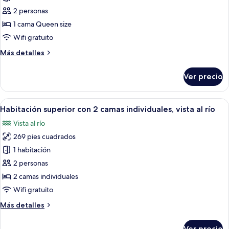
Habitación
2 personas
doble,
1 cama Queen size
balcón,
Wifi gratuito
vista
Más
Más detalles
al
detalles
río
sobre
Ver precio
Habitación
doble,
balcón,
Abrir
Una habitación de hotel con cama, escri
14
vista
Habitación superior con 2 camas individuales, vista al río
todas
al
Vista al río
río
las
269 pies cuadrados
fotos
de
1 habitación
Habitación
2 personas
superior
2 camas individuales
con
Wifi gratuito
2
Más
Más detalles
camas
detalles
individuales,
sobre
Ver precio