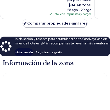
10,
opiniones
El
Bueno,
$34 en total
precio
77
28 ago - 29 ago
actual
opinion
Total con impuestos y cargos
es
de
Comparar propiedades similares
$34
Inicia sesión y reserva para acumular crédito OneKeyCash en
miles de hoteles. ¡Más recompensas te llevan a más aventuras!
Iniciar sesión
Registrarme gratis
Información de la zona