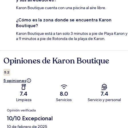
Karon Boutique cuenta con una piscina al aire libre.
¿Cómo es la zona donde se encuentra Karon
Boutique?
Karon Boutique está a tan solo 3 minutos a pie de Playa Karon y
a 9 minutos a pie de Rotonda de la playa de Karon.
Opiniones de Karon Boutique
Opiniones
5.2
5 opiniones
7.4
8.0
7.4
Limpieza
Servicios
Servicio y personal
Opiniones
Opinión verificada
10/10 Excepcional
10 de febrero de 2025