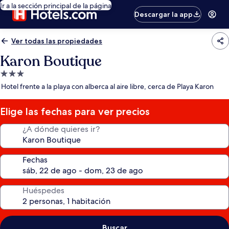
Ir a la sección principal de la página
Descargar la app
Ver todas las propiedades
Karon Boutique
Propiedad
de
Hotel frente a la playa con alberca al aire libre, cerca de Playa Karon
3.0
estrellas
Elige las fechas para ver precios
¿A dónde quieres ir?
Fechas
Huéspedes
Buscar