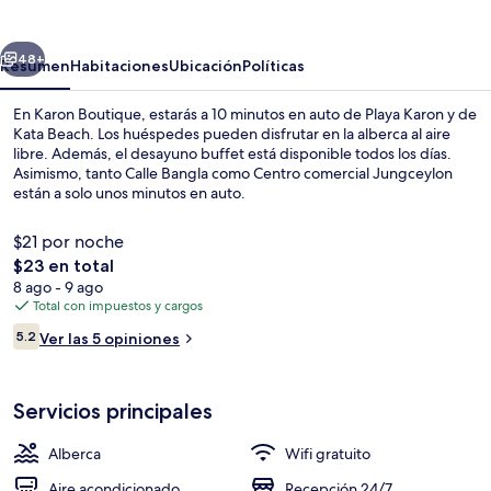
erior
Siguiente
48+
Resumen
Habitaciones
Ubicación
Políticas
En Karon Boutique, estarás a 10 minutos en auto de Playa Karon y de
Kata Beach. Los huéspedes pueden disfrutar en la alberca al aire
libre. Además, el desayuno buffet está disponible todos los días.
Asimismo, tanto Calle Bangla como Centro comercial Jungceylon
están a solo unos minutos en auto.
$21 por noche
El
$23 en total
precio
8 ago - 9 ago
Caja de seguridad en la habitación, esc
total
Total con impuestos y cargos
es
Opiniones
5.2
Ver las 5 opiniones
de
5.2 de 10,
$23
Servicios principales
Alberca
Wifi gratuito
Aire acondicionado
Recepción 24/7