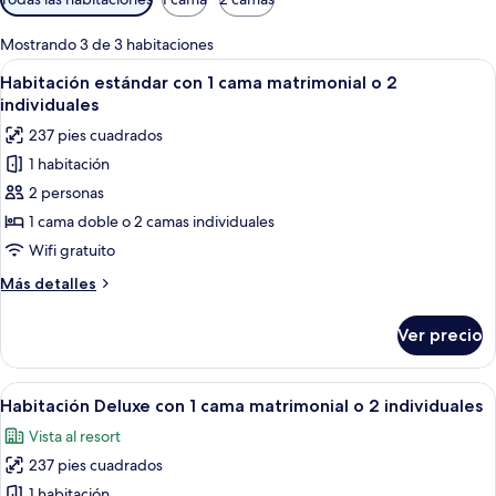
disponibles
para
Mostrando 3 de 3 habitaciones
las
Abrir
Un dormitorio de hotel moderno con un
17
Habitación estándar con 1 cama matrimonial o 2
habitaciones
todas
individuales
las
237 pies cuadrados
fotos
1 habitación
de
2 personas
Habitación
estándar
1 cama doble o 2 camas individuales
con
Wifi gratuito
1
Más
Más detalles
cama
detalles
matrimonial
sobre
Ver precio
Habitación
o
estándar
2
con
Abrir
Habitación de hotel con dos camas, un
individuales
10
1
Habitación Deluxe con 1 cama matrimonial o 2 individuales
todas
cama
Vista al resort
matrimonial
las
o
237 pies cuadrados
fotos
2
de
1 habitación