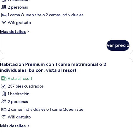
individuales
Habitación
2 personas
Deluxe
1 cama Queen size o 2 camas individuales
con
Wifi gratuito
1
Más
Más detalles
cama
detalles
matrimonial
sobre
Ver precio
o
Habitación
Deluxe
2
con
Abrir
Habitación de hotel con una cama gra
individuales
14
1
Habitación Premium con 1 cama matrimonial o 2
todas
cama
individuales, balcón, vista al resort
matrimonial
las
Vista al resort
o
fotos
2
237 pies cuadrados
de
individuales
1 habitación
Habitación
Premium
2 personas
con
2 camas individuales o 1 cama Queen size
1
Wifi gratuito
cama
Más
Más detalles
matrimonial
detalles