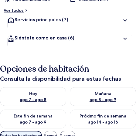
Ver todos
Servicios principales
(7)
Siéntete como en casa
(6)
Opciones de habitación
Consulta la disponibilidad para estas fechas
Consulta la disponibilidad para hoy ago 7 - ago 8
Consulta la disponibilidad pa
Hoy
Mañana
ago 7 - ago 8
ago 8 - ago 9
Consulta la disponibilidad para este fin de semana ago 7 - ag
Consulta la disponibilidad par
Este fin de semana
Próximo fin de semana
ago 7 - ago 9
ago 14 - ago 16
Filtros
Todas las habitaciones
1 cama
2 camas