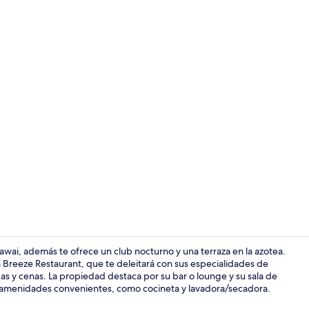
Ropa de cama
awai, además te ofrece un club nocturno y una terraza en la azotea.
e a Breeze Restaurant, que te deleitará con sus especialidades de
as y cenas. La propiedad destaca por su bar o lounge y su sala de
Sala de fitne
 y amenidades convenientes, como cocineta y lavadora/secadora.