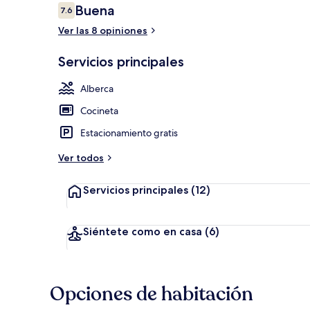
Opiniones
Buena
7.6
7.6 de 10,
Ver las 8 opiniones
Alberca al ai
Servicios principales
Alberca
Cocineta
Estacionamiento gratis
Ver todos
Servicios principales
(12)
Siéntete como en casa
(6)
Opciones de habitación