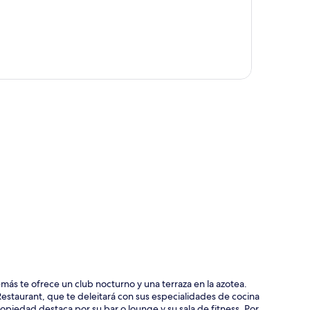
ción del mapa
más te ofrece un club nocturno y una terraza en la azotea.
 Restaurant, que te deleitará con sus especialidades de cocina
opiedad destaca por su bar o lounge y su sala de fitness. Por