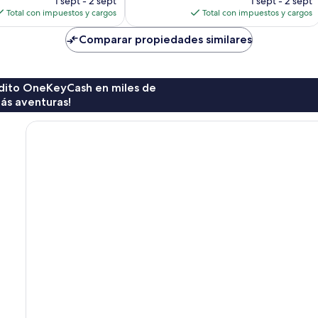
1 sept - 2 sept
1 sept - 2 sept
actual
actual
Total con impuestos y cargos
Total con impuestos y cargos
es
es
de
de
Comparar propiedades similares
$68
$132
rédito OneKeyCash en miles de
ás aventuras!