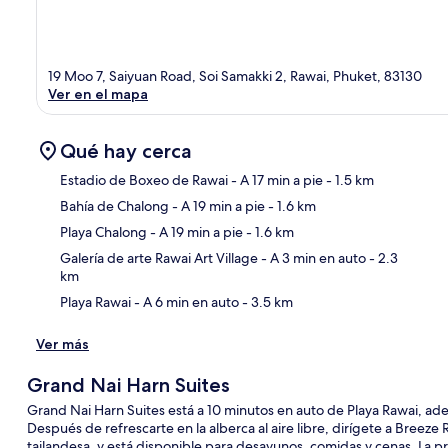
19 Moo 7, Saiyuan Road, Soi Samakki 2, Rawai, Phuket, 83130
Ver en el mapa
Qué hay cerca
Estadio de Boxeo de Rawai
- A 17 min a pie
- 1.5 km
Bahía de Chalong
- A 19 min a pie
- 1.6 km
Sec
Playa Chalong
- A 19 min a pie
- 1.6 km
Galería de arte Rawai Art Village
- A 3 min en auto
- 2.3
km
Playa Rawai
- A 6 min en auto
- 3.5 km
Ver más
Grand Nai Harn Suites
Grand Nai Harn Suites está a 10 minutos en auto de Playa Rawai, ade
Después de refrescarte en la alberca al aire libre, dirígete a Breeze
tailandesa, y está disponible para desayunos, comidas y cenas. La pr