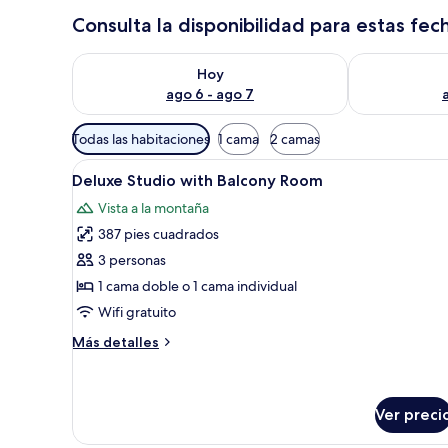
Consulta la disponibilidad para estas fec
Consulta la disponibilidad para hoy ago 6 - ago 7
Consulta la d
Hoy
ago 6 - ago 7
Filtros
Todas las habitaciones
1 cama
2 camas
disponibles
Abrir
Una cocina moderna con armario
para
14
Deluxe Studio with Balcony Room
todas
las
Vista a la montaña
las
habitaciones
387 pies cuadrados
fotos
de
3 personas
Deluxe
1 cama doble o 1 cama individual
Studio
Wifi gratuito
with
Más
Más detalles
Balcony
detalles
Room
sobre
Deluxe
Studio
Ver preci
with