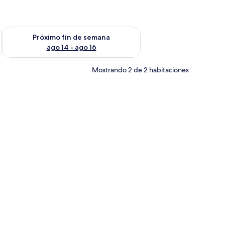
fin de semana ago 7 - ago 9
Consulta la disponibilidad para el próximo fin de semana ago 
Próximo fin de semana
ago 14 - ago 16
Mostrando 2 de 2 habitaciones
bar y zona de comedor.