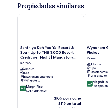
Balcony
Propiedades similares
Room
Santhiya Koh Yao Yai Resort & Spa - Up to THB 3,0
Wyndham Gran
Santhiya
Wyndham
Santhiya Koh Yao Yai Resort &
Wyndham Gr
Koh
Grand
Spa - Up to THB 3,000 Resort
Phuket
Yao
Nai
Credit per Night | Mandatory
Rawai
Yai
Harn
Shared Speedboat from Ao Po,
Ko Yao
Resort
Beach
Alberca
Phuket
Spa
&
Phuket
Alberca
Estacionamien
Spa
Spa
Rawai
Wifi gratuito
Estacionamiento gratis
-
Wifi gratuito
9.0
Up
Magnífic
9.0
de
to
142 opinion
9.2
Magnífico
9.2
10,
THB
de
1,087 opiniones
Magnífico,
3,000
10,
$106 por noche
142
Resort
Magnífico,
El
opiniones
Credit
$115 en total
1,087
precio
per