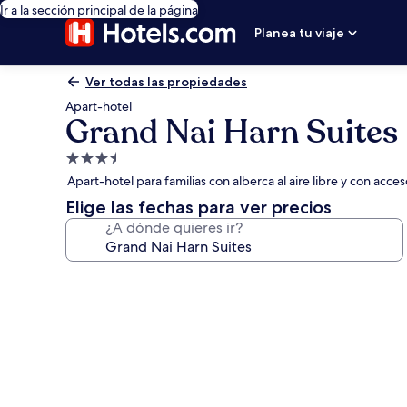
Ir a la sección principal de la página
Planea tu viaje
Ver todas las propiedades
Apart-hotel
Grand Nai Harn Suites
Propiedad
de
Apart-hotel para familias con alberca al aire libre y con acce
3.5
Elige las fechas para ver precios
estrellas
¿A dónde quieres ir?
Galería
de
fotos
de
Grand