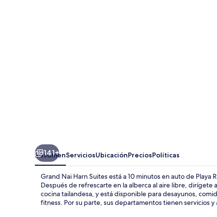
Nai
Harn
Suites
141+
Resumen
Servicios
Ubicación
Precios
Políticas
Grand Nai Harn Suites está a 10 minutos en auto de Playa R
Después de refrescarte en la alberca al aire libre, diríget
cocina tailandesa, y está disponible para desayunos, comid
fitness. Por su parte, sus departamentos tienen servicios