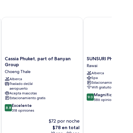
m Ao Po, Phuket
Cassia Phuket, part of Banyan Group
SUNSURI PHUKET, Nai 
Cassia
SUNSURI
Cassia Phuket, part of Banyan
SUNSURI PHUKET, Na
Phuket,
PHUKET,
Group
Rawai
part
Nai
Choeng Thale
Alberca
of
Harn
Spa
Banyan
Alberca
Beach
Estacionamiento gratis
Traslado del/al
Group
Rawai
Wifi gratuito
aeropuerto
Choeng
Acepta mascotas
9.0
Magnífico
Thale
9.0
Estacionamiento gratis
de
586 opiniones
8.8
10,
Excelente
8.8
de
Magnífico,
318 opiniones
10,
586
$72 por noche
$
Excelente,
opiniones
318
El
$78 en total
opiniones
precio