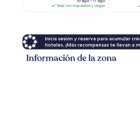
opiniones
16 ago - 17 ago
actual
Night
Total con impuestos y cargos
es
|
de
Mandatory
$115
Shared
Speedboat
from
Inicia sesión y reserva para acumular c
Ao
Po,
hoteles. ¡Más recompensas te llevan a m
Phuket
Información de la zona
Ko
Yao