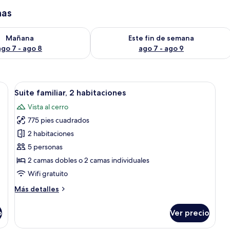
has
isponibilidad para mañana ago 7 - ago 8
Consulta la disponibilidad para este 
Mañana
Este fin de semana
ago 7 - ago 8
ago 7 - ago 9
s de madera, encimera negra y vistas a un balcón con sillas verdes.
Abrir
Habitación de hotel con balcón, mini
18
Suite familiar, 2 habitaciones
todas
Vista al cerro
las
775 pies cuadrados
fotos
de
2 habitaciones
Suite
5 personas
familiar,
2 camas dobles o 2 camas individuales
2
Wifi gratuito
habitaciones
Más
Más detalles
detalles
sobre
o
Ver precio
Suite
familiar,