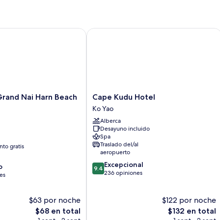
2
habitaciones
00 Resort Credit per Night | Mandatory Shared Speedboat fro
d Nai Harn Beach Phuket
Cape Kudu Hotel
Cape
and Nai Harn Beach
Cape Kudu Hotel
Kudu
Ko Yao
Hotel
Alberca
Ko
Desayuno incluido
Yao
Spa
Traslado del/al
to gratis
aeropuerto
9.4
Excepcional
o
9.4
de
236 opiniones
es
10,
Excepcional,
$63 por noche
236
$122 por noche
opiniones
El
El
$68 en total
$132 en total
precio
precio