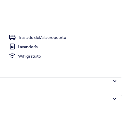
re libre y camastros
Traslado del/al aeropuerto
Lavandería
Wifi gratuito