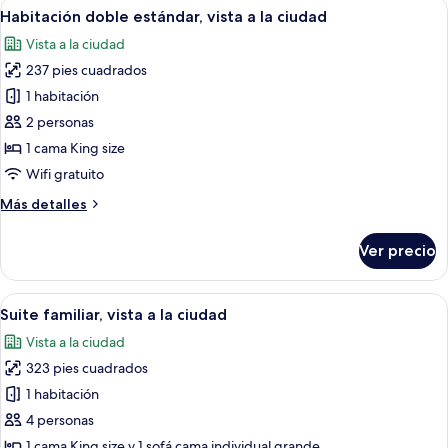
Abrir
Una habitación de hotel con una cama,
12
Habitación doble estándar, vista a la ciudad
habitaciones
todas
Vista a la ciudad
las
237 pies cuadrados
fotos
de
1 habitación
Habitación
2 personas
doble
1 cama King size
estándar,
Wifi gratuito
vista
Más
Más detalles
a
detalles
la
sobre
Ver precio
ciudad
Habitación
doble
estándar,
Abrir
Habitación de hotel con cama, sofá, mes
9
vista
Suite familiar, vista a la ciudad
todas
a
Vista a la ciudad
la
las
ciudad
323 pies cuadrados
fotos
de
1 habitación
Suite
4 personas
familiar,
1 cama King size y 1 sofá cama individual grande