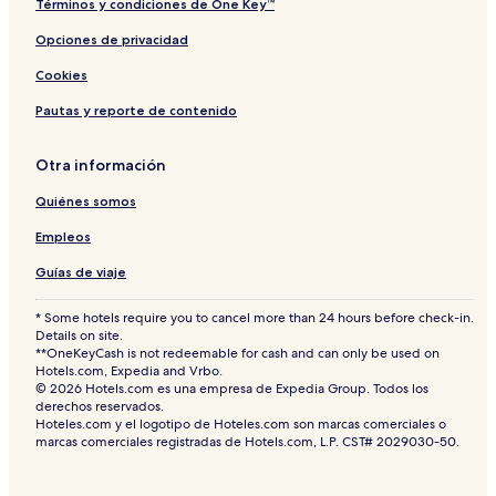
v
Y
Términos y condiciones de One Key™
e
(
Opciones de privacidad
+
1
Cookies
8
)
Pautas y reporte de contenido
Otra información
Quiénes somos
Empleos
Guías de viaje
* Some hotels require you to cancel more than 24 hours before check-in.
Details on site.
**OneKeyCash is not redeemable for cash and can only be used on
Hotels.com, Expedia and Vrbo.
© 2026 Hotels.com es una empresa de Expedia Group. Todos los
derechos reservados.
Hoteles.com y el logotipo de Hoteles.com son marcas comerciales o
marcas comerciales registradas de Hotels.com, L.P. CST# 2029030-50.