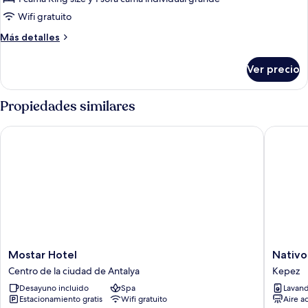
vista
Wifi gratuito
a
Más
Más detalles
la
detalles
ciudad
sobre
Ver precio
Suite
familiar,
vista
Propiedades similares
a
la
Mostar Hotel
Nativo H
ciudad
Mostar
Nativo
Mostar Hotel
Nativo
Hotel
Hotel
Centro de la ciudad de Antalya
Kepez
Centro
Kepez
Desayuno incluido
Spa
Lavand
de
Estacionamiento gratis
Wifi gratuito
Aire a
la