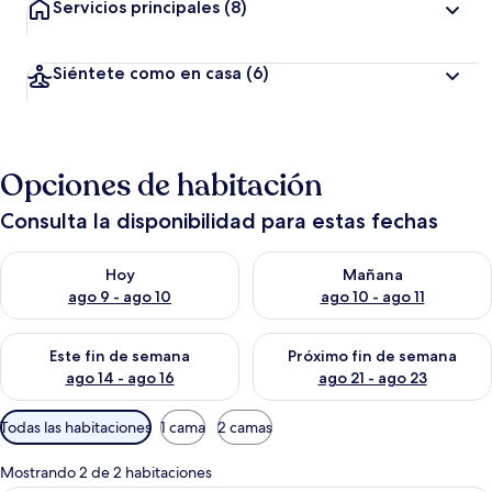
Servicios principales
(8)
Siéntete como en casa
(6)
Opciones de habitación
Consulta la disponibilidad para estas fechas
Consulta la disponibilidad para hoy ago 9 - ago 10
Consulta la disponibilidad par
Hoy
Mañana
ago 9 - ago 10
ago 10 - ago 11
Consulta la disponibilidad para este fin de semana ago 14 - ag
Consulta la disponibilidad pa
Este fin de semana
Próximo fin de semana
ago 14 - ago 16
ago 21 - ago 23
Filtros
Todas las habitaciones
1 cama
2 camas
disponibles
para
Mostrando 2 de 2 habitaciones
las