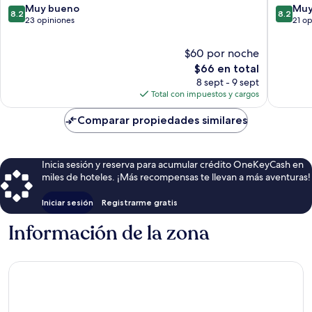
ciudad
8.2
8.2
Muy bueno
Muy
8.2
8.2
de
de
de
23 opiniones
21 o
Antalya
10,
10,
Muy
Muy
$60 por noche
bueno,
bueno,
El
$66 en total
23
21
precio
8 sept - 9 sept
opiniones
opinion
actual
Total con impuestos y cargos
es
de
Comparar propiedades similares
$66
Inicia sesión y reserva para acumular crédito OneKeyCash en
miles de hoteles. ¡Más recompensas te llevan a más aventuras!
Iniciar sesión
Registrarme gratis
Información de la zona