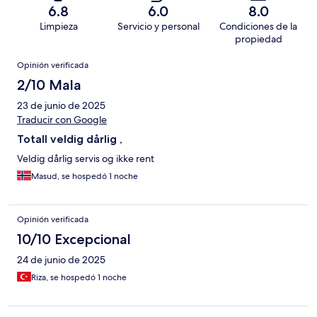
6.8
6.0
8.0
Limpieza
Servicio y personal
Condiciones de la
propiedad
Opiniones
Opinión verificada
2/10 Mala
23 de junio de 2025
Traducir con Google
Totall veldig dårlig ,
Veldig dårlig servis og ikke rent
Masud, se hospedó 1 noche
Opinión verificada
10/10 Excepcional
24 de junio de 2025
Riza, se hospedó 1 noche