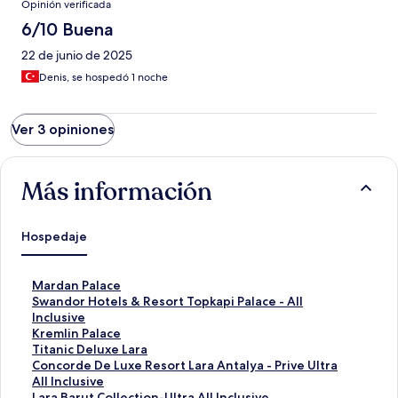
Opinión verificada
6/10 Buena
22 de junio de 2025
Denis, se hospedó 1 noche
Ver 3 opiniones
Más información
Hospedaje
E
Mardan Palace
n
E
Swandor Hotels & Resort Topkapi Palace - All
l
n
Inclusive
a
l
E
Kremlin Palace
c
a
n
E
Titanic Deluxe Lara
e
c
l
n
E
Concorde De Luxe Resort Lara Antalya - Prive Ultra
p
e
a
l
n
All Inclusive
a
p
c
a
l
E
Lara Barut Collection-Ultra All Inclusive