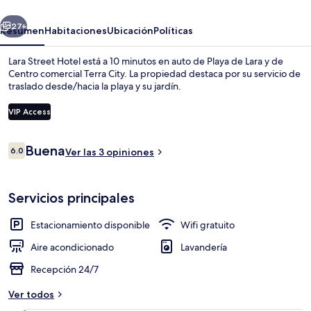
erior
Siguiente
27+
Resumen
Habitaciones
Ubicación
Políticas
Lara Street Hotel está a 10 minutos en auto de Playa de Lara y de
Centro comercial Terra City. La propiedad destaca por su servicio de
traslado desde/hacia la playa y su jardín.
VIP Access
Opiniones
Buena
6.0
Ver las 3 opiniones
6.0 de 10,
Traslado desde/hacia la playa gratis
Servicios principales
Estacionamiento disponible
Wifi gratuito
Aire acondicionado
Lavandería
Recepción 24/7
Ver todos