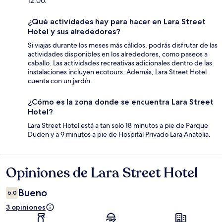
12:00.
¿Qué actividades hay para hacer en Lara Street
Hotel y sus alrededores?
Si viajas durante los meses más cálidos, podrás disfrutar de las
actividades disponibles en los alrededores, como paseos a
caballo. Las actividades recreativas adicionales dentro de las
instalaciones incluyen ecotours. Además, Lara Street Hotel
cuenta con un jardín.
¿Cómo es la zona donde se encuentra Lara Street
Hotel?
Lara Street Hotel está a tan solo 18 minutos a pie de Parque
Düden y a 9 minutos a pie de Hospital Privado Lara Anatolia.
Opiniones de Lara Street Hotel
Opiniones
Bueno
6.0
3 opiniones