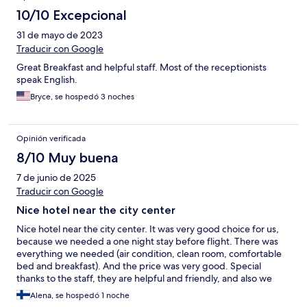
10/10 Excepcional
31 de mayo de 2023
Traducir con Google
Great Breakfast and helpful staff. Most of the receptionists
speak English.
Bryce, se hospedó 3 noches
Opinión verificada
8/10 Muy buena
7 de junio de 2025
Traducir con Google
Nice hotel near the city center
Nice hotel near the city center. It was very good choice for us,
because we needed a one night stay before flight. There was
everything we needed (air condition, clean room, comfortable
bed and breakfast). And the price was very good. Special
thanks to the staff, they are helpful and friendly, and also we
ordered a transfer to the airport from them, thanks :)
Alena, se hospedó 1 noche