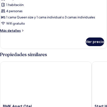
de
1 habitación
Habitación
4 personas
Elite
1 cama Queen size y 1 cama individual o 3 camas individuales
Wifi gratuito
Más
Más detalles
detalles
sobre
Ver precio
Habitación
Elite
Propiedades similares
BMK Apart Otel
Start Ho
BMK
Start
BMK Apart Otel
Start 