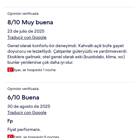
Opinión verificada
8/10 Muy buena
23 de julio de 2025
Traducir con Google
Genel olarak konforlu bir deneyimdi. Kahvaltı açık büfe gayet
doyurucu ve lezzetliydi. Çalışanlar güleryüzlü ve yardımseverdi.
Eksiklere gelirsek; otel genel olarak eski (buzdolabı, klima, wc)
bunlar yenilenirse çok daha iyi olur.
Ilyas, se hospedó 1 noche
Opinión verificada
6/10 Buena
30 de agosto de 2025
Traducir con Google
Fp
Fiyat performans .
Fatih, se hospedó 5 noches