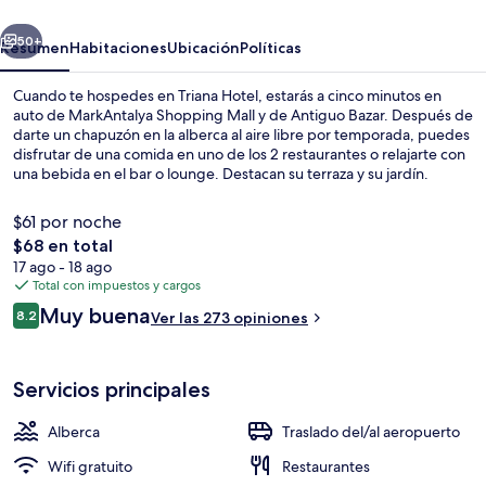
erior
Siguiente
50+
Resumen
Habitaciones
Ubicación
Políticas
Cuando te hospedes en Triana Hotel, estarás a cinco minutos en
auto de MarkAntalya Shopping Mall y de Antiguo Bazar. Después de
darte un chapuzón en la alberca al aire libre por temporada, puedes
disfrutar de una comida en uno de los 2 restaurantes o relajarte con
una bebida en el bar o lounge. Destacan su terraza y su jardín.
$61 por noche
El
$68 en total
precio
17 ago - 18 ago
Alberca al aire libre por temporada y s
total
Total con impuestos y cargos
es
Opiniones
Muy buena
8.2
Ver las 273 opiniones
de
8.2 de 10,
$68
Servicios principales
Alberca
Traslado del/al aeropuerto
Wifi gratuito
Restaurantes