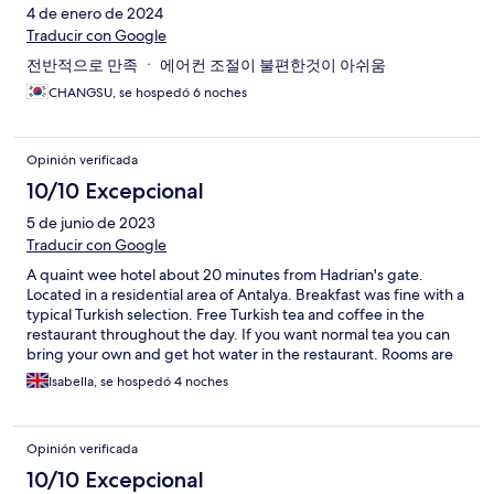
4 de enero de 2024
Traducir con Google
전반적으로 만족 ㆍ 에어컨 조절이 불편한것이 아쉬움
CHANGSU, se hospedó 6 noches
Opinión verificada
10/10 Excepcional
5 de junio de 2023
Traducir con Google
A quaint wee hotel about 20 minutes from Hadrian's gate.
Located in a residential area of Antalya. Breakfast was fine with a
typical Turkish selection. Free Turkish tea and coffee in the
restaurant throughout the day. If you want normal tea you can
bring your own and get hot water in the restaurant. Rooms are
basic but comfortable and have a fridge. Staff are lovely. Good
Isabella, se hospedó 4 noches
for a quiet break.
Opinión verificada
10/10 Excepcional