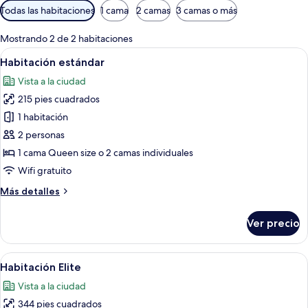
Filtros
Todas las habitaciones
1 cama
2 camas
3 camas o más
disponibles
para
Mostrando 2 de 2 habitaciones
las
Abrir
Habitación de hotel con cama, escritori
9
Habitación estándar
habitaciones
todas
Vista a la ciudad
las
215 pies cuadrados
fotos
de
1 habitación
Habitación
2 personas
estándar
1 cama Queen size o 2 camas individuales
Wifi gratuito
Más
Más detalles
detalles
sobre
Ver precio
Habitación
estándar
Abrir
Una habitación de hotel con cama, escri
9
Habitación Elite
todas
Vista a la ciudad
las
344 pies cuadrados
fotos