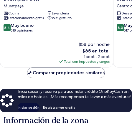
Apart
Hotel
Muratpaşa
Centro d
Otel
Centro
Cocina
Lavandería
Desayu
Muratpaşa
de
Estacionamiento gratis
Wifi gratuito
Estaci
la
ciudad
8.4
8.0
Muy bueno
Muy
8.4
8.0
de
de
de
318 opiniones
517 
Antalya
10,
10,
Muy
Muy
$58 por noche
bueno,
bueno,
El
$65 en total
318
517
precio
1 sept - 2 sept
opiniones
opinion
actual
Total con impuestos y cargos
es
de
Comparar propiedades similares
$65
Inicia sesión y reserva para acumular crédito OneKeyCash en
miles de hoteles. ¡Más recompensas te llevan a más aventuras!
Iniciar sesión
Registrarme gratis
Información de la zona