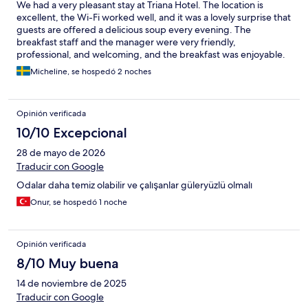
We had a very pleasant stay at Triana Hotel. The location is
excellent, the Wi-Fi worked well, and it was a lovely surprise that
guests are offered a delicious soup every evening. The
breakfast staff and the manager were very friendly,
professional, and welcoming, and the breakfast was enjoyable.
The only small suggestion is to offer some whole-grain or low-
Micheline, se hospedó 2 noches
carb bread options for guests with diabetes or those who prefer
healthier choices, as only white bread was available. Overall, a
great hotel with excellent service. I would gladly stay here
Opinión verificada
again!
10/10 Excepcional
28 de mayo de 2026
Traducir con Google
Odalar daha temiz olabilir ve çalışanlar güleryüzlü olmalı
Onur, se hospedó 1 noche
Opinión verificada
8/10 Muy buena
14 de noviembre de 2025
Traducir con Google