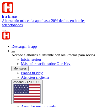
Ir a la app
Ahorra aún más en la app: hasta 20% de dto. en hoteles
seleccionados
Descargar la app
Accede a ahorros al instante con los Precios para socios
Iniciar sesión
Más información sobre One Key
Mensajes
Planea tu viaje
Atención al cliente
español · USD · US
Anunciar una propiedad