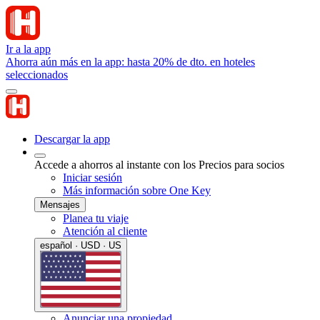
Ir a la app
Ahorra aún más en la app: hasta 20% de dto. en hoteles
seleccionados
Descargar la app
Accede a ahorros al instante con los Precios para socios
Iniciar sesión
Más información sobre One Key
Mensajes
Planea tu viaje
Atención al cliente
español · USD · US
Anunciar una propiedad