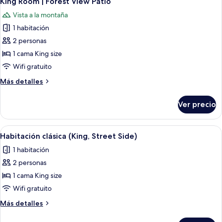
King Room | Forest View Patio
todas
Courtyard
Vista a la montaña
View
las
1 habitación
fotos
de
2 personas
King
1 cama King size
Room
Wifi gratuito
|
Más
Más detalles
Forest
detalles
View
sobre
Ver precio
King
Patio
Room
|
Abrir
Un dormitorio con cama de madera, me
10
Forest
Habitación clásica (King, Street Side)
todas
View
1 habitación
Patio
las
2 personas
fotos
de
1 cama King size
Habitación
Wifi gratuito
clásica
Más
Más detalles
(King,
detalles
Street
sobre