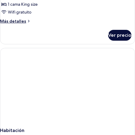
de
1 cama King size
King
Wifi gratuito
Room|
Más
Más detalles
Partial
detalles
Forest
sobre
Ver precio
King
View
Room|
Partial
Forest
View
Habitación