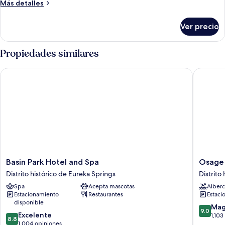
Más
Más detalles
Suite
detalles
w/
sobre
Ver precio
Ultra
Sofa
King
Bed
Suite
Propiedades similares
&
w/
Sofa
Full
Basin Park Hotel and Spa
Osage C
Bed
Kitchenette
&
Full
Kitchenette
Basin
Osage
Basin Park Hotel and Spa
Osage
Park
Creek
Distrito histórico de Eureka Springs
Distrito
Hotel
Lodge
Spa
Acepta mascotas
Alberc
and
Distrito
Estacionamiento
Restaurantes
Estaci
Spa
histórico
disponible
Distrito
de
9.0
Mag
9.0
8.8
histórico
Excelente
Eureka
de
1,103
8.8
de
de
1,004 opiniones
Springs
10,