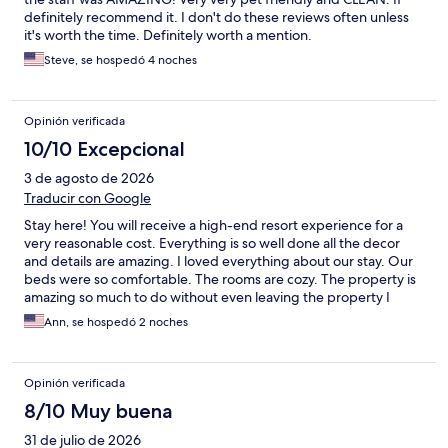
There was also debris scattered on the hillside outside. Nearby
definitely recommend it. I don't do these reviews often unless
dining helped salvage the stay—McGarity’s was excellent. The
it's worth the time. Definitely worth a mention.
fire pit area was enjoyable, though lacking proper extinguishing
resources per posted rules. Overall, not a terrible stay, but it
Steve, se hospedó 4 noches
didn’t live up to the name, photos, or expectations. Might be
worth revisiting after renovations are complete.
Opinión verificada
10/10 Excepcional
3 de agosto de 2026
Traducir con Google
Stay here! You will receive a high-end resort experience for a
very reasonable cost. Everything is so well done all the decor
and details are amazing. I loved everything about our stay. Our
beds were so comfortable. The rooms are cozy. The property is
amazing so much to do without even leaving the property I
could go on and on we will definitely be back!
Ann, se hospedó 2 noches
Opinión verificada
8/10 Muy buena
31 de julio de 2026